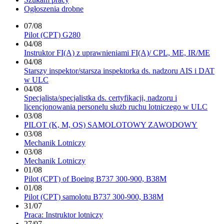
Ogłoszenia drobne
07/08
Pilot (CPT) G280
04/08
Instruktor FI(A) z uprawnieniami FI(A)/ CPL, ME, IR/ME
04/08
Starszy inspektor/starsza inspektorka ds. nadzoru AIS i DAT
w ULC
04/08
Specjalista/specjalistka ds. certyfikacji, nadzoru i
licencjonowania personelu służb ruchu lotniczego w ULC
03/08
PILOT (K, M, OS) SAMOLOTOWY ZAWODOWY
03/08
Mechanik Lotniczy
03/08
Mechanik Lotniczy
01/08
Pilot (CPT) of Boeing B737 300-900, B38M
01/08
Pilot (CPT) samolotu B737 300-900, B38M
31/07
Praca: Instruktor lotniczy
27/07