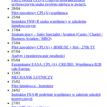
szybowcowym szuka swojego miejsca w awiacji.
28/04
Pilot zawodowy CPL(A) współpraca
25/04
Instruktor FI(H) R szuka współpracy w szkoleniu
śmigłowcowym
17/04
Szukam pracy – Sales Specialist | Aviation (Cargo / Charter /
Business Aviation / MRO)
15/04
Pilot zawodowy CPL(A) + IRME/SE + Hol - 270h TT
07/04
Audyty i monitorowanie zgodności
05/04
Egzaminator EASA: CPL (A), CRE/IRE. Współpraca B2B
cała Europa.
15/03
MECHANIK LOTNICZY
25/02
Pilot śmigłowca - Instruktor
24/02
Instruktor FI(A)R podejmie współpracę w zakresie szkoleń
teoretycznych
27/01