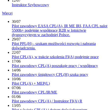
12/07
Instruktor Szybowcowy
Więcej
30/07
Pilot zawodowy EASA CPL(A), IR ME IRI, FAA CPL nalot
5500h+ podejmie współpracę B2B w lotnictwie
dyspozycyjnym w zachodniej Polsce.
29/07
Pilot PPL(H) - szukam możliwości rozwoju i nabrania
doświadczenia.
22/07
Pilot CPL(A), w trakcie szkolenia FI(A) podejmie pracę
17/06
Pilot zawodowy CPL(A) poszukuje pracy / współpracy
14/06
Pilot zawodowy śmigłowcy CPL(H) szuka pracy
10/06
Pilot CPL(A) + MEP(L)
07/06
Pilot zawodowy CPL/IR/ME
01/06
Pilot zawodowy CPL(A) / Instruktor FI(A) R
13/05
Pilot z świeżą CPL(A) i dużym doświadczeniem