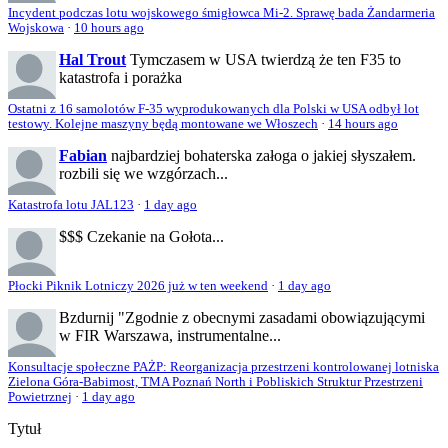
Incydent podczas lotu wojskowego śmigłowca Mi-2. Sprawę bada Żandarmeria
Wojskowa
·
10 hours ago
Hal Trout
Tymczasem w USA twierdzą że ten F35 to
katastrofa i porażka
Ostatni z 16 samolotów F-35 wyprodukowanych dla Polski w USA odbył lot
testowy. Kolejne maszyny będą montowane we Włoszech
·
14 hours ago
Fabian
najbardziej bohaterska załoga o jakiej słyszałem.
rozbili się we wzgórzach...
Katastrofa lotu JAL123
·
1 day ago
$$$
Czekanie na Gołota...
Płocki Piknik Lotniczy 2026 już w ten weekend
·
1 day ago
Bzdurnij
"Zgodnie z obecnymi zasadami obowiązującymi
w FIR Warszawa, instrumentalne...
Konsultacje społeczne PAŻP: Reorganizacja przestrzeni kontrolowanej lotniska
Zielona Góra-Babimost, TMA Poznań North i Pobliskich Struktur Przestrzeni
Powietrznej
·
1 day ago
Tytuł