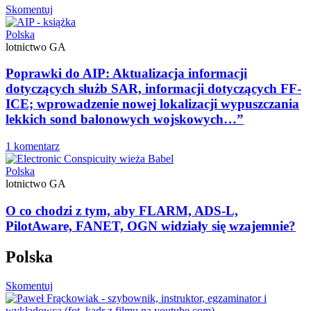
Skomentuj
Polska
lotnictwo GA
Poprawki do AIP: Aktualizacja informacji
dotyczących służb SAR, informacji dotyczących FF-
ICE; wprowadzenie nowej lokalizacji wypuszczania
lekkich sond balonowych wojskowych…”
1 komentarz
Polska
lotnictwo GA
O co chodzi z tym, aby FLARM, ADS-L,
PilotAware, FANET, OGN widziały się wzajemnie?
Polska
Skomentuj