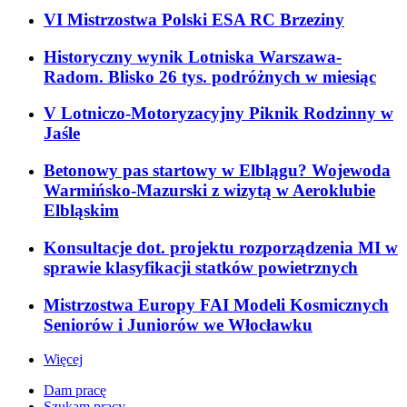
VI Mistrzostwa Polski ESA RC Brzeziny
Historyczny wynik Lotniska Warszawa-
Radom. Blisko 26 tys. podróżnych w miesiąc
V Lotniczo-Motoryzacyjny Piknik Rodzinny w
Jaśle
Betonowy pas startowy w Elblągu? Wojewoda
Warmińsko-Mazurski z wizytą w Aeroklubie
Elbląskim
Konsultacje dot. projektu rozporządzenia MI w
sprawie klasyfikacji statków powietrznych
Mistrzostwa Europy FAI Modeli Kosmicznych
Seniorów i Juniorów we Włocławku
Więcej
Dam pracę
Szukam pracy