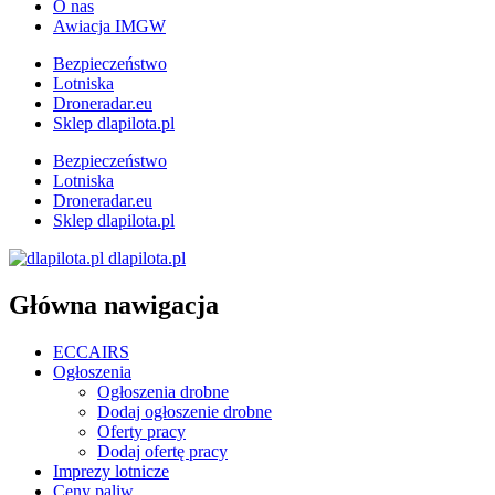
O nas
Awiacja IMGW
Bezpieczeństwo
Lotniska
Droneradar.eu
Sklep dlapilota.pl
Bezpieczeństwo
Lotniska
Droneradar.eu
Sklep dlapilota.pl
dlapilota.pl
Główna nawigacja
ECCAIRS
Ogłoszenia
Ogłoszenia drobne
Dodaj ogłoszenie drobne
Oferty pracy
Dodaj ofertę pracy
Imprezy lotnicze
Ceny paliw