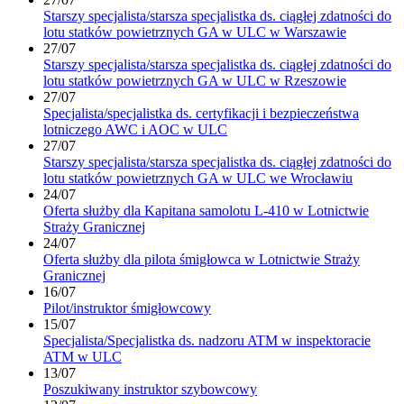
Starszy specjalista/starsza specjalistka ds. ciągłej zdatności do
lotu statków powietrznych GA w ULC w Warszawie
27/07
Starszy specjalista/starsza specjalistka ds. ciągłej zdatności do
lotu statków powietrznych GA w ULC w Rzeszowie
27/07
Specjalista/specjalistka ds. certyfikacji i bezpieczeństwa
lotniczego AWC i AOC w ULC
27/07
Starszy specjalista/starsza specjalistka ds. ciągłej zdatności do
lotu statków powietrznych GA w ULC we Wrocławiu
24/07
Oferta służby dla Kapitana samolotu L-410 w Lotnictwie
Straży Granicznej
24/07
Oferta służby dla pilota śmigłowca w Lotnictwie Straży
Granicznej
16/07
Pilot/instruktor śmigłowcowy
15/07
Specjalista/Specjalistka ds. nadzoru ATM w inspektoracie
ATM w ULC
13/07
Poszukiwany instruktor szybowcowy