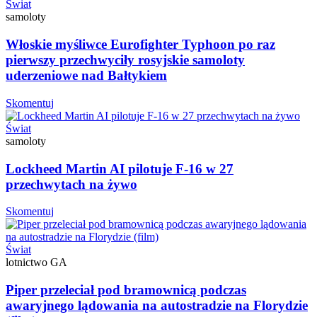
Świat
samoloty
Włoskie myśliwce Eurofighter Typhoon po raz
pierwszy przechwyciły rosyjskie samoloty
uderzeniowe nad Bałtykiem
Skomentuj
Świat
samoloty
Lockheed Martin AI pilotuje F-16 w 27
przechwytach na żywo
Skomentuj
Świat
lotnictwo GA
Piper przeleciał pod bramownicą podczas
awaryjnego lądowania na autostradzie na Florydzie