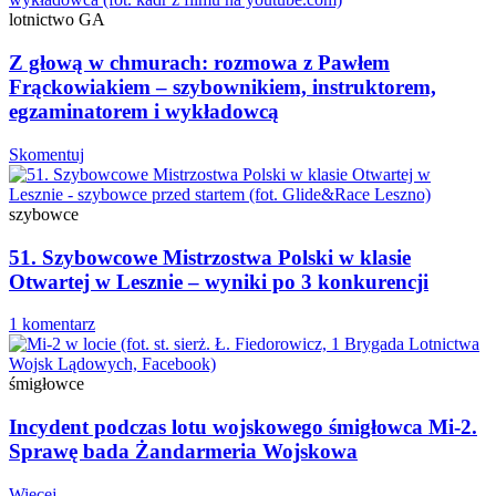
lotnictwo GA
Z głową w chmurach: rozmowa z Pawłem
Frąckowiakiem – szybownikiem, instruktorem,
egzaminatorem i wykładowcą
Skomentuj
szybowce
51. Szybowcowe Mistrzostwa Polski w klasie
Otwartej w Lesznie – wyniki po 3 konkurencji
1 komentarz
śmigłowce
Incydent podczas lotu wojskowego śmigłowca Mi-2.
Sprawę bada Żandarmeria Wojskowa
Więcej