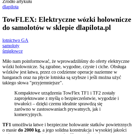
Źródło artykułu
dlapilota
TowFLEX: Elektryczne wózki holownicze
do samolotów w sklepie dlapilota.pl
lotnictwo GA
samoloty
śmigłowce
Miło nam poinformować, że wprowadziliśmy do oferty elektryczne
wózki holownicze. Są zgrabne, wygodne, czyste i ciche. Obsługa
wózków jest łatwa, przez co codzienne operacje naziemne w
hangarach oraz na płycie lotniska są szybsze i jeśli można użyć
takiego słowa "przyjemniejsze".
Kompaktowe urządzenia TowFlex TF1 i TF2 zostały
zaprojektowane z myślą o bezpieczeństwie, wygodzie i
trwałości – dzięki czemu idealnie sprawdzą się
zarówno w zastosowaniach prywatnych, jak i
komercyjnych.
TF1
umożliwia łatwe i bezpieczne holowanie statków powietrznych
o masie
do 2000 kg
, a jego solidna konstrukcja i wysokiej jakości