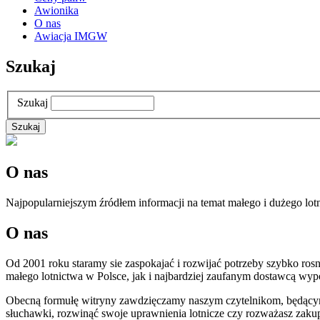
Awionika
O nas
Awiacja IMGW
Szukaj
Szukaj
O nas
Najpopularniejszym źródłem informacji na temat małego i dużego lot
O nas
Od 2001 roku staramy sie zaspokajać i rozwijać potrzeby szybko rosn
małego lotnictwa w Polsce, jak i najbardziej zaufanym dostawcą wypo
Obecną formułę witryny zawdzięczamy naszym czytelnikom, będącym w
słuchawki, rozwinąć swoje uprawnienia lotnicze czy rozważasz za