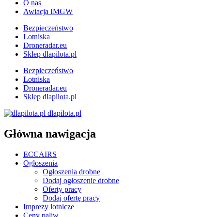
O nas
Awiacja IMGW
Bezpieczeństwo
Lotniska
Droneradar.eu
Sklep dlapilota.pl
Bezpieczeństwo
Lotniska
Droneradar.eu
Sklep dlapilota.pl
dlapilota.pl
Główna nawigacja
ECCAIRS
Ogłoszenia
Ogłoszenia drobne
Dodaj ogłoszenie drobne
Oferty pracy
Dodaj ofertę pracy
Imprezy lotnicze
Ceny paliw