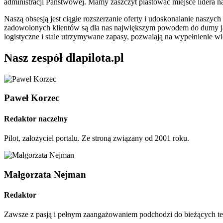
administracji Państwowej. Mamy zaszczyt piastować miejsce lidera n
Naszą obsesją jest ciągłe rozszerzanie oferty i udoskonalanie naszy
zadowolonych klientów są dla nas największym powodem do dumy ja
logistyczne i stale utrzymywane zapasy, pozwalają na wypełnienie 
Nasz zespół dlapilota.pl
Paweł Korzec
Redaktor naczelny
Pilot, założyciel portalu. Ze stroną związany od 2001 roku.
Małgorzata Nejman
Redaktor
Zawsze z pasją i pełnym zaangażowaniem podchodzi do bieżących tem