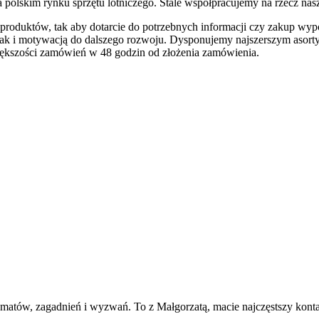
a polskim rynku sprzętu lotniczego. Stale współpracujemy na rzecz na
ch produktów, tak aby dotarcie do potrzebnych informacji czy zakup wy
k i motywacją do dalszego rozwoju. Dysponujemy najszerszym asorty
większości zamówień w 48 godzin od złożenia zamówienia.
atów, zagadnień i wyzwań. To z Małgorzatą, macie najczęstszy konta