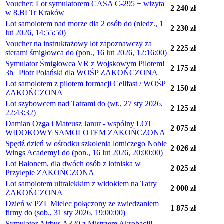
Voucher: Lot symulatorem CASA C-295 + wizyta
2 240 zł
w 8.BLTr Kraków
Lot samolotem nad morze dla 2 osób do (niedz., 1
2 230 zł
lut 2026, 14:55:50)
Voucher na instruktażowy lot zapoznawczy za
2 225 zł
sterami śmigłowca do (pon., 16 lut 2026, 12:16:00)
Symulator Śmigłowca VR z Wojskowym Pilotem!
2 175 zł
3h | Piotr Polański dla WOŚP ZAKOŃCZONA
Lot samolotem z pilotem formacji Cellfast / WOŚP
2 150 zł
ZAKOŃCZONA
Lot szybowcem nad Tatrami do (wt., 27 sty 2026,
2 125 zł
22:43:32)
Damian Ozga i Mateusz Janur - wspólny LOT
2 075 zł
WIDOKOWY SAMOLOTEM ZAKOŃCZONA
Spędź dzień w ośrodku szkolenia lotniczego Noble
2 026 zł
Wings Academy! do (pon., 16 lut 2026, 20:00:00)
Lot Balonem, dla dwóch osób z lotniska w
2 025 zł
Przylepie ZAKOŃCZONA
Lot samolotem ultralekkim z widokiem na Tatry
2 000 zł
ZAKOŃCZONA
Dzień w PZL Mielec połączony ze zwiedzaniem
1 875 zł
firmy do (sob., 31 sty 2026, 19:00:00)
Symulator Airbus A320 z Mistrzem Akrobacji!