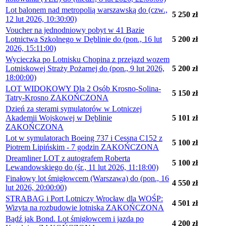
Lot balonem nad metropolią warszawską do (czw.,
5 250 zł
12 lut 2026, 10:30:00)
Voucher na jednodniowy pobyt w 41 Bazie
Lotnictwa Szkolnego w Dęblinie do (pon., 16 lut
5 200 zł
2026, 15:11:00)
Wycieczka po Lotnisku Chopina z przejazd wozem
Lotniskowej Straży Pożarnej do (pon., 9 lut 2026,
5 200 zł
18:00:00)
LOT WIDOKOWY Dla 2 Osób Krosno-Solina-
5 150 zł
Tatry-Krosno ZAKOŃCZONA
Dzień za sterami symulatorów w Lotniczej
Akademii Wojskowej w Dęblinie
5 101 zł
ZAKOŃCZONA
Lot w symulatorach Boeing 737 i Cessna C152 z
5 100 zł
Piotrem Lipińskim - 7 godzin ZAKOŃCZONA
Dreamliner LOT z autografem Roberta
5 100 zł
Lewandowskiego do (śr., 11 lut 2026, 11:18:00)
Finałowy lot śmigłowcem (Warszawa) do (pon., 16
4 550 zł
lut 2026, 20:00:00)
STRABAG i Port Lotniczy Wrocław dla WOŚP:
4 501 zł
Wizyta na rozbudowie lotniska ZAKOŃCZONA
Bądź jak Bond. Lot śmigłowcem i jazda po
4 200 zł