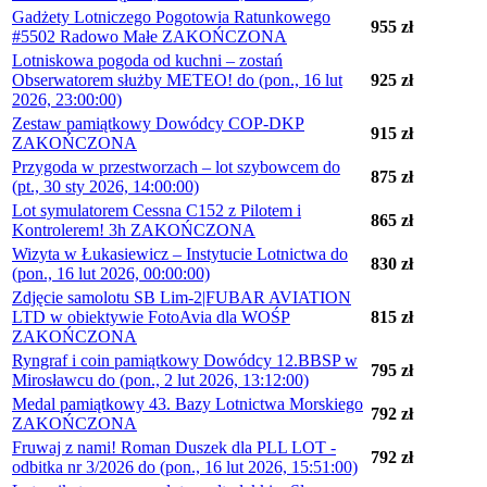
Gadżety Lotniczego Pogotowia Ratunkowego
955 zł
#5502 Radowo Małe ZAKOŃCZONA
Lotniskowa pogoda od kuchni – zostań
Obserwatorem służby METEO! do (pon., 16 lut
925 zł
2026, 23:00:00)
Zestaw pamiątkowy Dowódcy COP-DKP
915 zł
ZAKOŃCZONA
Przygoda w przestworzach – lot szybowcem do
875 zł
(pt., 30 sty 2026, 14:00:00)
Lot symulatorem Cessna C152 z Pilotem i
865 zł
Kontrolerem! 3h ZAKOŃCZONA
Wizyta w Łukasiewicz – Instytucie Lotnictwa do
830 zł
(pon., 16 lut 2026, 00:00:00)
Zdjęcie samolotu SB Lim-2|FUBAR AVIATION
LTD w obiektywie FotoAvia dla WOŚP
815 zł
ZAKOŃCZONA
Ryngraf i coin pamiątkowy Dowódcy 12.BBSP w
795 zł
Mirosławcu do (pon., 2 lut 2026, 13:12:00)
Medal pamiątkowy 43. Bazy Lotnictwa Morskiego
792 zł
ZAKOŃCZONA
Fruwaj z nami! Roman Duszek dla PLL LOT -
792 zł
odbitka nr 3/2026 do (pon., 16 lut 2026, 15:51:00)