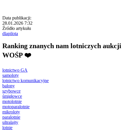
Data publikacji:
28.01.2026 7:32
Źródło artykułu
dlapilota
Ranking znanych nam lotniczych aukcji
WOŚP ❤️
lotnictwo GA
samoloty
lotnictwo komunikacyjne
balony
szybowce
śmigłowce
motolotnie
motoparalotnie
mikroloty
paralotnie
ultralajty
lotnie