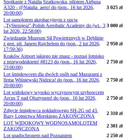
Spotkanie z Natalią Szatkowską, pilotem Airbusa
A320 - @Natalia_aero! do (pon., 16 lut 2026,
3 025 zł
20:00:00)
Lot samolotem akrobacyjnym z opcją
,,TySterujesz''-Polish Aerobatic Academy do (wt., 3
3 000 zł
lut 2026, 22:58:00)
Zwiedzanie Muzeum Sił Powietrznych w Dęblinie
z gen. pil. Janem Rajchelem do (pon., 2 lut 2026,
2 950 zł
17:59:36)
Kraków Airport jakiego nie znasz - poznaj lotnisko
z przewodnikiem! #8123 do (pon., 16 lut 2026,
2 750 zł
23:00:00)
Lot śmigłowcem dla dwóch osób nad Mazurami z
firmą Wiśniewski Nidzica! do (pon., 16 lut 2026,
2 750 zł
20:00:00)
Lot widokowy wysoko wyczynowym szybowcem
Arcus T nad Olsztynem! do (pon., 16 lut 2026,
2 750 zł
20:00:00)
Zdjęcie śmigłowca pokładowego SH-2G od 43.
2 310 zł
Bazy Lotnictwa Morskiego ZAKOŃCZONA
LOT WIDOKOWY WODNOSAMOLOTEM
2 301 zł
ZAKOŃCZONA
Lot spadochronem nad Poznaniem
2 250 zł