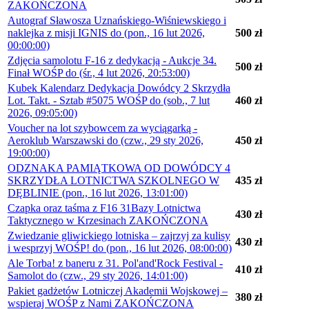
ZAKOŃCZONA
Autograf Sławosza Uznańskiego-Wiśniewskiego i
naklejka z misji IGNIS do (pon., 16 lut 2026,
500 zł
00:00:00)
Zdjęcia samolotu F-16 z dedykacją - Aukcje 34.
500 zł
Finał WOŚP do (śr., 4 lut 2026, 20:53:00)
Kubek Kalendarz Dedykacja Dowódcy 2 Skrzydła
Lot. Takt. - Sztab #5075 WOŚP do (sob., 7 lut
460 zł
2026, 09:05:00)
Voucher na lot szybowcem za wyciągarką -
Aeroklub Warszawski do (czw., 29 sty 2026,
450 zł
19:00:00)
ODZNAKA PAMIĄTKOWA OD DOWÓDCY 4
SKRZYDŁA LOTNICTWA SZKOLNEGO W
435 zł
DĘBLINIE (pon., 16 lut 2026, 13:01:00)
Czapka oraz taśma z F16 31Bazy Lotnictwa
430 zł
Taktycznego w Krzesinach ZAKOŃCZONA
Zwiedzanie gliwickiego lotniska – zajrzyj za kulisy
430 zł
i wesprzyj WOŚP! do (pon., 16 lut 2026, 08:00:00)
Ale Torba! z baneru z 31. Pol'and'Rock Festival -
410 zł
Samolot do (czw., 29 sty 2026, 14:01:00)
Pakiet gadżetów Lotniczej Akademii Wojskowej –
380 zł
wspieraj WOŚP z Nami ZAKOŃCZONA