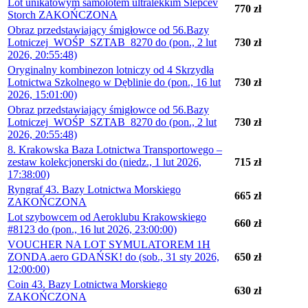
Lot unikatowym samolotem ultralekkim Slepcev
770 zł
Storch ZAKOŃCZONA
Obraz przedstawiający śmigłowce od 56.Bazy
Lotniczej_WOŚP_SZTAB_8270 do (pon., 2 lut
730 zł
2026, 20:55:48)
Oryginalny kombinezon lotniczy od 4 Skrzydła
Lotnictwa Szkolnego w Dęblinie do (pon., 16 lut
730 zł
2026, 15:01:00)
Obraz przedstawiający śmigłowce od 56.Bazy
Lotniczej_WOŚP_SZTAB_8270 do (pon., 2 lut
730 zł
2026, 20:55:48)
8. Krakowska Baza Lotnictwa Transportowego –
zestaw kolekcjonerski do (niedz., 1 lut 2026,
715 zł
17:38:00)
Ryngraf 43. Bazy Lotnictwa Morskiego
665 zł
ZAKOŃCZONA
Lot szybowcem od Aeroklubu Krakowskiego
660 zł
#8123 do (pon., 16 lut 2026, 23:00:00)
VOUCHER NA LOT SYMULATOREM 1H
ZONDA.aero GDAŃSK! do (sob., 31 sty 2026,
650 zł
12:00:00)
Coin 43. Bazy Lotnictwa Morskiego
630 zł
ZAKOŃCZONA