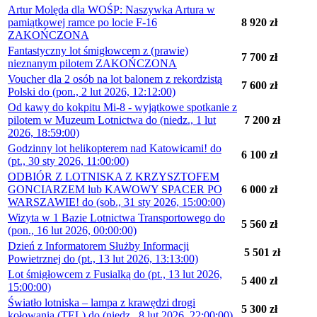
Artur Molęda dla WOŚP: Naszywka Artura w
pamiątkowej ramce po locie F-16
8 920 zł
ZAKOŃCZONA
Fantastyczny lot śmigłowcem z (prawie)
7 700 zł
nieznanym pilotem ZAKOŃCZONA
Voucher dla 2 osób na lot balonem z rekordzistą
7 600 zł
Polski do (pon., 2 lut 2026, 12:12:00)
Od kawy do kokpitu Mi-8 - wyjątkowe spotkanie z
pilotem w Muzeum Lotnictwa do (niedz., 1 lut
7 200 zł
2026, 18:59:00)
Godzinny lot helikopterem nad Katowicami! do
6
100 zł
(pt., 30 sty 2026, 11:00:00)
ODBIÓR Z LOTNISKA Z KRZYSZTOFEM
GONCIARZEM lub KAWOWY SPACER PO
6 000 zł
WARSZAWIE! do (sob., 31 sty 2026, 15:00:00)
Wizyta w 1 Bazie Lotnictwa Transportowego do
5 560 zł
(pon., 16 lut 2026, 00:00:00)
Dzień z Informatorem Służby Informacji
5 501 zł
Powietrznej do (pt., 13 lut 2026, 13:13:00)
Lot śmigłowcem z Fusialką do (pt., 13 lut 2026,
5 400 zł
15:00:00)
Światło lotniska – lampa z krawędzi drogi
5 300 zł
kołowania (TEL) do (niedz., 8 lut 2026, 22:00:00)