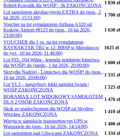
1 830 zł
Robert Kowalik dla WOŚP - 3h ZAKOŃCZONA
Lot samolotem akrobacyjnym EXTRA do (pon., 2
1 700 zł
lut 2026, 15:51:00)
Voucher na lot symulatorem Airbusa A320 od
Kraków Airport #8123 do (pon., 16 lut 2026,
1 630 zł
23:00:00)
VOUCHER dla 1 os. na lot symulatorem
BAYRAKTAR TB2 w 12. BBSP w Mirosławcu
1625 zł
do (wt., 10 lut 2026, 11:46:00)
Lot PZL-104 Wilga - legendą polskiego lotnictwa
1 600 zł
dla WOŚP! do (niedz., 1 lut 2026, 20:00:00)
Skrzydła Nadziei - Lotnictwo dla WOŚP! do (pon.,
1 535 zł
16 lut 2026, 20:00:00)
Lot VL3 – najszybszy lekki samolot świata |
1 525 zł
WOŚP ZAKOŃCZONA
BORAMAX LOT WIDOKOWY SAMOLOTEM
1 476 zł
DLA 2 OSÓB ZAKOŃCZONA
Skok ze spadochronem dla WOŚP od Skydive
1 410 zł
Wrocław ZAKOŃCZONA
Wizyta w samolocie transportowym UPS w
1 400 zł
Warszawie do (pon., 16 lut 2026, 14:14:00)
Lot samolotem nad Gliwicami ZAKOŃCZONA
1 334 zł