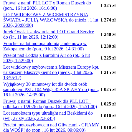
Fruwaj z nami! PLL LOT x Roman Duszek do
1 325 zł
(pon., 16 lut 2026, 16:16:00)
LOT WIDOKOWY Z WICEMISTRZYNIĄ
ŚWIATA – JULIĄ WAŁOWSKĄ do (niedz., 1 lut
1 274 zł
2026, 20:00:00)
Jurek Owsiak - akwarela od LOT Grand Service
1 240 zł
do (śr., 11 lut 2026, 12:12:00)
Voucher na lot motoparalotnią tandemową w
1 230 zł
Zakopanem do (pon., 9 lut 2026, 14:31:00)
Przelot nad Łodzią z Bartolini Air do (pt., 6 lut
1 225 zł
2026, 12:29:00)
Lot widokowy szybowcem z Mistrzem Europy kpt.
Łukaszem Błaszczykiem! do (niedz., 1 lut 2026,
1 215 zł
13:55:12)
Wyjątkowy 30 minutowy lot dla dwóch osób
samolotem PZL-104 Wilga 35A SP-AHY do (pon.,
1 025 zł
16 lut 2026, 14:35:00)
Fruwaj z nami! Roman Duszek dla PLL LOT -
1 025 zł
odbitka nr 1/2026 do (pon., 16 lut 2026, 15:51:00)
Lot samolotem typu ultralight nad Beskidami do
1 010 zł
(wt., 27 sty 2026, 22:36:45)
Przelot motoszybowcem nad Gliwicami - GRAMY
1 010 zł
dla WOŚP! do (pon., 16 lut 2026, 09:06:00)