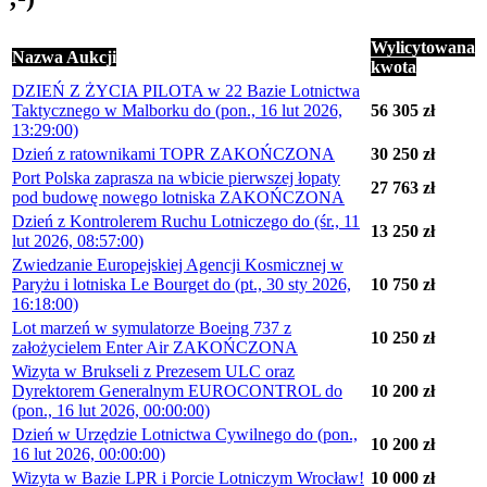
Wylicytowana
Nazwa Aukcji
kwota
DZIEŃ Z ŻYCIA PILOTA w 22 Bazie Lotnictwa
Taktycznego w Malborku do (pon., 16 lut 2026,
56 305 zł
13:29:00)
Dzień z ratownikami TOPR ZAKOŃCZONA
30 250 zł
Port Polska zaprasza na wbicie pierwszej łopaty
27 763 zł
pod budowę nowego lotniska ZAKOŃCZONA
Dzień z Kontrolerem Ruchu Lotniczego do (śr., 11
13 250 zł
lut 2026, 08:57:00)
Zwiedzanie Europejskiej Agencji Kosmicznej w
Paryżu i lotniska Le Bourget do (pt., 30 sty 2026,
10 750 zł
16:18:00)
Lot marzeń w symulatorze Boeing 737 z
10 250 zł
założycielem Enter Air ZAKOŃCZONA
Wizyta w Brukseli z Prezesem ULC oraz
Dyrektorem Generalnym EUROCONTROL do
10 200 zł
(pon., 16 lut 2026, 00:00:00)
Dzień w Urzędzie Lotnictwa Cywilnego do (pon.,
10 200 zł
16 lut 2026, 00:00:00)
Wizyta w Bazie LPR i Porcie Lotniczym Wrocław!
10 000 zł