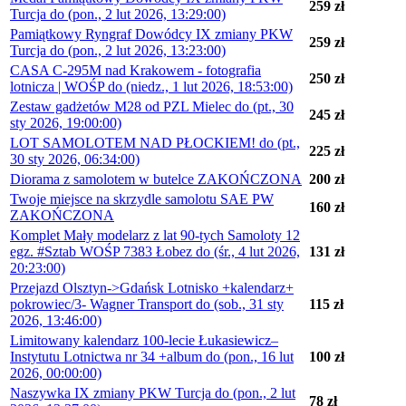
259 zł
Turcja do (pon., 2 lut 2026, 13:29:00)
Pamiątkowy Ryngraf Dowódcy IX zmiany PKW
259 zł
Turcja do (pon., 2 lut 2026, 13:23:00)
CASA C-295M nad Krakowem - fotografia
250 zł
lotnicza | WOŚP do (niedz., 1 lut 2026, 18:53:00)
Zestaw gadżetów M28 od PZL Mielec do (pt., 30
245 zł
sty 2026, 19:00:00)
LOT SAMOLOTEM NAD PŁOCKIEM! do (pt.,
225 zł
30 sty 2026, 06:34:00)
Diorama z samolotem w butelce ZAKOŃCZONA
200 zł
Twoje miejsce na skrzydle samolotu SAE PW
160 zł
ZAKOŃCZONA
Komplet Mały modelarz z lat 90-tych Samoloty 12
egz. #Sztab WOŚP 7383 Łobez do (śr., 4 lut 2026,
131 zł
20:23:00)
Przejazd Olsztyn->Gdańsk Lotnisko +kalendarz+
pokrowiec/3- Wagner Transport do (sob., 31 sty
115 zł
2026, 13:46:00)
Limitowany kalendarz 100-lecie Łukasiewicz–
Instytutu Lotnictwa nr 34 +album do (pon., 16 lut
100 zł
2026, 00:00:00)
Naszywka IX zmiany PKW Turcja do (pon., 2 lut
78 zł