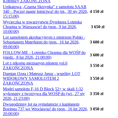
Kotelnicy ZAKOŃCZONA
Unikatowa „Czarna Skrzynka” z samolotu SAAB
340 – Poczuj magię lotnictwa! do (pt., 30 sty 2026,
4 150 zł
15:15:00)
Wycieczka w towarzystwie Dyrektora Lotniska
Chopina w Warszawie! do (pon., 9 lut 2026,
3 650 zł
10:00:00)
Lot samolotem akrobacyjnym z mistrzem Polski -
Sebastianem Matejkiem do (pon., 16 lut 2026,
3 600 zł
09:00:00)
FOLLOW-ME - Lotnisko Chopina dla WOŚP do
3 600 zł
(niedz., 8 lut 2026, 21:00:00)
Lot z nikomu nieznanym pilotem vol.6
3 550 zł
ZAKOŃCZONA
Damian Ozga i Mateusz Janur - wspólny LOT
WIDOKOWY SAMOLOTEM 2
3 550 zł
ZAKOŃCZONA
Model samolotu F-16 D Block 52+ w skali 1:32
wykonany z tworzywa dla WOŚP do (wt., 27 sty
3 350 zł
2026, 21:23:00)
Dwugodzinny lot na symulatorze z kapitanem
Boeinga 737 we Wrocławiu! do (pon., 16 lut 2026,
3 050 zł
20:00:00)