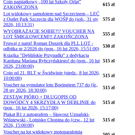
Coin pamiątkowy „100 lat Szkoły Orląt”
615 zł
ZAKOŃCZONA
Lot widokowy samolotem nad Szczecinem – LEĆ
z Outlet Park Szczecin dla WOŚP do (sob., 31 sty
575 zł
2026, 10:13:31)
WYOBRAŻACIE SOBIE?!? VOUCHER NA
555 zł
LOT ŚMIGŁOWCEM!!! ZAKOŃCZONA
Fruwaj z nami! Roman Duszek dla PLL LOT -
530 zł
odbitka nr 2/2026 do (pon., 16 lut 2026, 15:51:00)
Książka "Dęblińskie Przypadki" z dedykacją
Kapitana Mariana Rybczyńskiego! do (pon., 16 lut
515 zł
2026, 23:00:00)
Coin od 21. BLT w Świdwinie (niedz., 8 lut 2026,
515 zł
10:00:00)
Voucher na symulator lotu Boeingiem 737 do (śr.,
515 zł
28 sty 2026, 18:30:00)
ZESTAW PIÓRO + DŁUGOPIS OD
DOWÓDCY 4 SKRZYDŁA W DĘBLINIE do
515 zł
(pon., 16 lut 2026, 15:17:00)
Plakat B1 z autografem – Sławosz Uznański-
Wiśniewski - Lotnisko Chopina do (czw., 12 lut
515 zł
2026, 15:00:00)
Voucher na lot widokowy motoparalotnią
505 zł