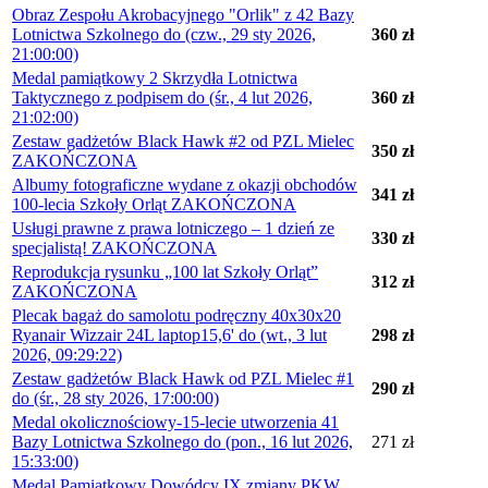
Obraz Zespołu Akrobacyjnego "Orlik" z 42 Bazy
Lotnictwa Szkolnego do (czw., 29 sty 2026,
360 zł
21:00:00)
Medal pamiątkowy 2 Skrzydła Lotnictwa
Taktycznego z podpisem do (śr., 4 lut 2026,
360 zł
21:02:00)
Zestaw gadżetów Black Hawk #2 od PZL Mielec
350 zł
ZAKOŃCZONA
Albumy fotograficzne wydane z okazji obchodów
341 zł
100-lecia Szkoły Orląt ZAKOŃCZONA
Usługi prawne z prawa lotniczego – 1 dzień ze
330 zł
specjalistą! ZAKOŃCZONA
Reprodukcja rysunku „100 lat Szkoły Orląt”
312 zł
ZAKOŃCZONA
Plecak bagaż do samolotu podręczny 40x30x20
Ryanair Wizzair 24L laptop15,6' do (wt., 3 lut
298 zł
2026, 09:29:22)
Zestaw gadżetów Black Hawk od PZL Mielec #1
290 zł
do (śr., 28 sty 2026, 17:00:00)
Medal okolicznościowy-15-lecie utworzenia 41
Bazy Lotnictwa Szkolnego do (pon., 16 lut 2026,
271 zł
15:33:00)
Medal Pamiątkowy Dowódcy IX zmiany PKW