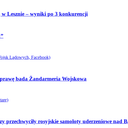
 w Lesznie – wyniki po 3 konkurencji
u”
. Sprawę bada Żandarmeria Wojskowa
zy przechwyciły rosyjskie samoloty uderzeniowe nad B