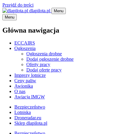
Przejdź do treści
dlapilota.pl
Menu
Menu
Główna nawigacja
ECCAIRS
Ogłoszenia
Ogłoszenia drobne
Dodaj ogłoszenie drobne
Oferty pracy
Dodaj ofertę pracy
Imprezy lotnicze
Ceny paliw
Awionika
O nas
Awiacja IMGW
Bezpieczeństwo
Lotniska
Droneradar.eu
Sklep dlapilota.pl
Bezpieczeństwo