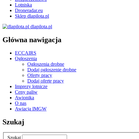
Lotniska
Droneradar.eu
Sklep dlapilota.pl
dlapilota.pl
Główna nawigacja
ECCAIRS
Ogłoszenia
Ogłoszenia drobne
Dodaj ogłoszenie drobne
Oferty pracy
Dodaj ofertę pracy
Imprezy lotnicze
Ceny paliw
Awionika
O nas
Awiacja IMGW
Szukaj
Szukaj