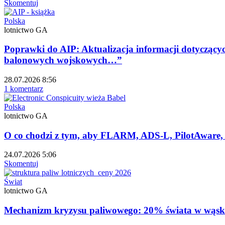
Skomentuj
Polska
lotnictwo GA
Poprawki do AIP: Aktualizacja informacji dotyczący
balonowych wojskowych…”
28.07.2026 8:56
1 komentarz
Polska
lotnictwo GA
O co chodzi z tym, aby FLARM, ADS-L, PilotAware,
24.07.2026 5:06
Skomentuj
Świat
lotnictwo GA
Mechanizm kryzysu paliwowego: 20% świata w wąskim