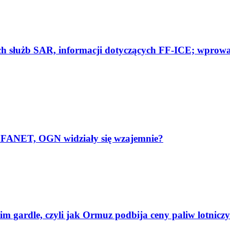
ch służb SAR, informacji dotyczących FF-ICE; wprowad
 FANET, OGN widziały się wzajemnie?
 gardle, czyli jak Ormuz podbija ceny paliw lotnicz