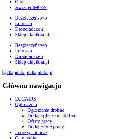
O nas
Awiacja IMGW
Bezpieczeństwo
Lotniska
Droneradar.eu
Sklep dlapilota.pl
Bezpieczeństwo
Lotniska
Droneradar.eu
Sklep dlapilota.pl
dlapilota.pl
Główna nawigacja
ECCAIRS
Ogłoszenia
Ogłoszenia drobne
Dodaj ogłoszenie drobne
Oferty pracy
Dodaj ofertę pracy
Imprezy lotnicze
Ceny paliw