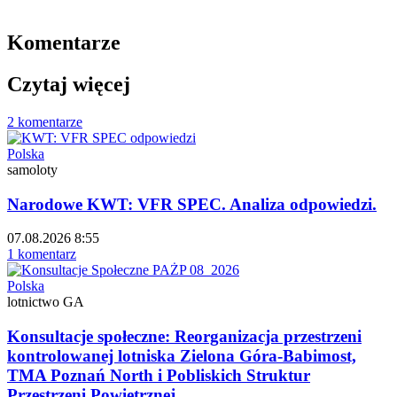
Komentarze
Czytaj więcej
2 komentarze
Polska
samoloty
Narodowe KWT: VFR SPEC. Analiza odpowiedzi.
07.08.2026 8:55
1 komentarz
Polska
lotnictwo GA
Konsultacje społeczne: Reorganizacja przestrzeni
kontrolowanej lotniska Zielona Góra-Babimost,
TMA Poznań North i Pobliskich Struktur
Przestrzeni Powietrznej