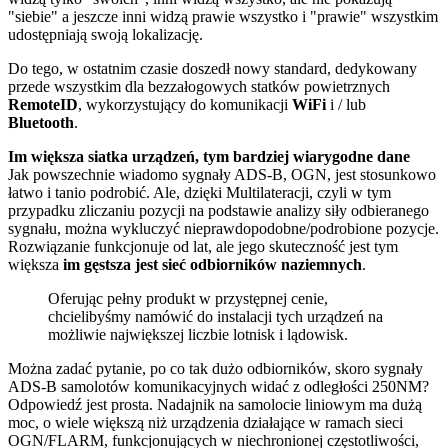
"siebie" a jeszcze inni widzą prawie wszystko i "prawie" wszystkim
udostępniają swoją lokalizację.
Do tego, w ostatnim czasie doszedł nowy standard, dedykowany
przede wszystkim dla bezzałogowych statków powietrznych
RemoteID
, wykorzystujący do komunikacji
WiFi
i / lub
Bluetooth
.
Im większa siatka urządzeń, tym bardziej wiarygodne dane
Jak powszechnie wiadomo sygnały ADS-B, OGN, jest stosunkowo
łatwo i tanio podrobić. Ale, dzięki Multilateracji, czyli w tym
przypadku zliczaniu pozycji na podstawie analizy siły odbieranego
sygnału, można wykluczyć nieprawdopodobne/podrobione pozycje.
Rozwiązanie funkcjonuje od lat, ale jego skuteczność jest tym
większa
im gęstsza jest sieć odbiorników naziemnych
.
Oferując pełny produkt w przystępnej cenie,
chcielibyśmy namówić do instalacji tych urządzeń na
możliwie największej liczbie lotnisk i lądowisk.
Można zadać pytanie, po co tak dużo odbiorników, skoro sygnały
ADS-B samolotów komunikacyjnych widać z odległości 250NM?
Odpowiedź jest prosta. Nadajnik na samolocie liniowym ma dużą
moc, o wiele większą niż urządzenia działające w ramach sieci
OGN/FLARM, funkcjonujących w niechronionej częstotliwości,