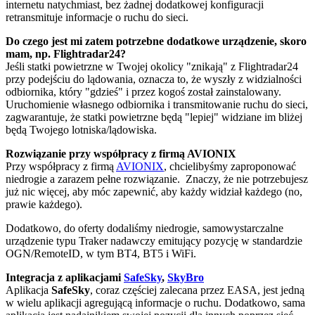
internetu natychmiast, bez żadnej dodatkowej konfiguracji
retransmituje informacje o ruchu do sieci.
Do czego jest mi zatem potrzebne dodatkowe urządzenie, skoro
mam, np. Flightradar24?
Jeśli statki powietrzne w Twojej okolicy "znikają" z Flightradar24
przy podejściu do lądowania, oznacza to, że wyszły z widzialności
odbiornika, który "gdzieś" i przez kogoś został zainstalowany.
Uruchomienie własnego odbiornika i transmitowanie ruchu do sieci,
zagwarantuje, że statki powietrzne będą "lepiej" widziane im bliżej
będą Twojego lotniska/lądowiska.
Rozwiązanie przy współpracy z firmą AVIONIX
Przy współpracy z firmą
AVIONIX
, chcielibyśmy zaproponować
niedrogie a zarazem pełne rozwiązanie. Znaczy, że nie potrzebujesz
już nic więcej, aby móc zapewnić, aby każdy widział każdego (no,
prawie każdego).
Dodatkowo, do oferty dodaliśmy niedrogie, samowystarczalne
urządzenie typu Traker nadawczy emitujący pozycję w standardzie
OGN/RemoteID, w tym BT4, BT5 i WiFi.
Integracja z aplikacjami
SafeSky
,
SkyBro
Aplikacja
SafeSky
, coraz częściej zalecana przez EASA, jest jedną
w wielu aplikacji agregującą informacje o ruchu. Dodatkowo, sama