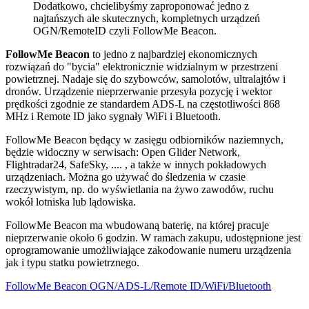
Dodatkowo, chcielibyśmy zaproponować jedno z
najtańszych ale skutecznych, kompletnych urządzeń
OGN/RemoteID czyli FollowMe Beacon.
FollowMe Beacon
to jedno z najbardziej ekonomicznych
rozwiązań do "bycia" elektronicznie widzialnym w przestrzeni
powietrznej. Nadaje się do szybowców, samolotów, ultralajtów i
dronów. Urządzenie nieprzerwanie przesyła pozycję i wektor
prędkości zgodnie ze standardem ADS-L na częstotliwości 868
MHz i Remote ID jako sygnały WiFi i Bluetooth.
FollowMe Beacon będący w zasięgu odbiorników naziemnych,
będzie widoczny w serwisach: Open Glider Network,
Flightradar24, SafeSky, .... , a także w innych pokładowych
urządzeniach. Można go używać do śledzenia w czasie
rzeczywistym, np. do wyświetlania na żywo zawodów, ruchu
wokół lotniska lub lądowiska.
FollowMe Beacon ma wbudowaną baterię, na której pracuje
nieprzerwanie około 6 godzin. W ramach zakupu, udostępnione jest
oprogramowanie umożliwiające zakodowanie numeru urządzenia
jak i typu statku powietrznego.
FollowMe Beacon OGN/ADS-L/Remote ID/WiFi/Bluetooth