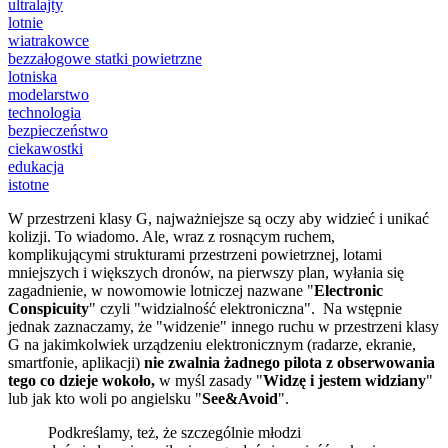
ultralajty
lotnie
wiatrakowce
bezzałogowe statki powietrzne
lotniska
modelarstwo
technologia
bezpieczeństwo
ciekawostki
edukacja
istotne
W przestrzeni klasy G, najważniejsze są oczy aby widzieć i unikać
kolizji. To wiadomo. Ale, wraz z rosnącym ruchem,
komplikującymi strukturami przestrzeni powietrznej, lotami
mniejszych i większych dronów, na pierwszy plan, wyłania się
zagadnienie, w nowomowie lotniczej nazwane "
Electronic
Conspicuity
" czyli "widzialność elektroniczna". Na wstępnie
jednak zaznaczamy, że "widzenie" innego ruchu w przestrzeni klasy
G na jakimkolwiek urządzeniu elektronicznym (radarze, ekranie,
smartfonie, aplikacji)
nie zwalnia żadnego pilota z obserwowania
tego co dzieje wokoło,
w myśl zasady "
Widzę i jestem widziany
"
lub jak kto woli po angielsku "
See&Avoid
".
Podkreślamy, też, że szczególnie młodzi