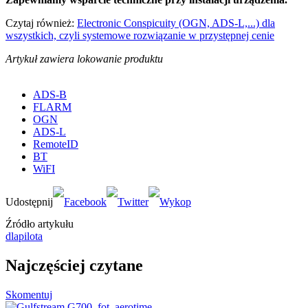
Czytaj również:
Electronic Conspicuity (OGN, ADS-L,...) dla
wszystkich, czyli systemowe rozwiązanie w przystępnej cenie
Artykuł zawiera lokowanie produktu
ADS-B
FLARM
OGN
ADS-L
RemoteID
BT
WiFI
Źródło artykułu
dlapilota
Najczęściej czytane
Skomentuj