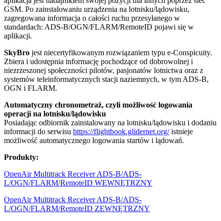
aplikacja jest nadajnikiem swojej pozycji dla innych poprzez sieć
GSM. Po zainstalowaniu urządzenia na lotnisku/lądowisku,
zagregowana informacja o całości ruchu przesyłanego w
standardach: ADS-B/OGN/FLARM/RemoteID pojawi się w
aplikacji.
SkyBro
jest niecertyfikowanym rozwiązaniem typu e-Conspicuity.
Zbiera i udostępnia informację pochodzące od dobrowolnej i
niezrzeszonej społeczności pilotów, pasjonatów lotnictwa oraz z
systemów teleinformatycznych stacji naziemnych, w tym ADS-B,
OGN i FLARM.
Automatyczny chronometraż, czyli możliwość logowania
operacji na lotnisku/lądowisku
Posiadając odbiornik zainstalowany na lotnisku/lądowisku i dodaniu
informacji do serwisu
https://flightbook.glidernet.org/
istnieje
możliwość automatycznego logowania startów i lądowań.
Produkty:
OpenAir Multitrack Receiver ADS-B/ADS-
L/OGN/FLARM/RemoteID WEWNĘTRZNY
OpenAir Multitrack Receiver ADS-B/ADS-
L/OGN/FLARM/RemoteID ZEWNĘTRZNY