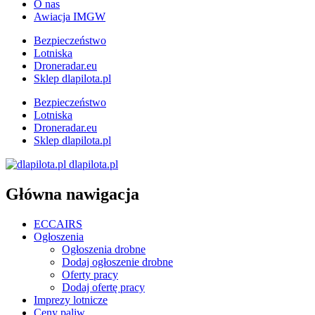
O nas
Awiacja IMGW
Bezpieczeństwo
Lotniska
Droneradar.eu
Sklep dlapilota.pl
Bezpieczeństwo
Lotniska
Droneradar.eu
Sklep dlapilota.pl
dlapilota.pl
Główna nawigacja
ECCAIRS
Ogłoszenia
Ogłoszenia drobne
Dodaj ogłoszenie drobne
Oferty pracy
Dodaj ofertę pracy
Imprezy lotnicze
Ceny paliw