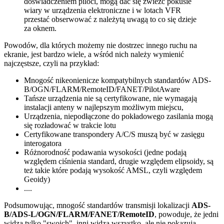
doświadczeniem piloci, mogą dać się zwieźć pokusie
wiary w urządzenia elektroniczne i w lotach VFR
przestać obserwować z należytą uwagą to co się dzieje
za oknem.
Powodów, dla których możemy nie dostrzec innego ruchu na
ekranie, jest bardzo wiele, a wśród nich należy wymienić
najczęstsze, czyli na przykład:
Mnogość nikeonienicze kompatybilnych standardów ADS-
B/OGN/FLARM/RemoteID/FANET/PilotAware
Tańsze urządzenia nie są certyfikowane, nie wymagają
instalacji anteny w najlepszym możliwym miejscu,
Urządzenia, niepodłączone do pokładowego zasilania mogą
się rozładować w trakcie lotu
Certyfikowane transpondery A/C/S muszą być w zasięgu
interogatora
Różnorodność podawania wysokości (jedne podają
względem ciśnienia standard, drugie względem elipsoidy, są
też takie które podają wysokość AMSL, czyli względem
Geoidy)
....
Podsumowując, mnogość standardów transmisji lokalizacji
ADS-
B/ADS-L/OGN/FLARM/FANET/RemoteID
, powoduje, że jedni
widzą tylko "swoich", inni widzą wszystko, ale nie pokazują