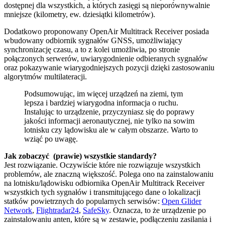
dostępnej dla wszystkich, a których zasięgi są nieporównywalnie
mniejsze (kilometry, ew. dziesiątki kilometrów).
Dodatkowo proponowany OpenAir Multitrack Receiver posiada
wbudowany odbiornik sygnałów GNSS, umożliwiający
synchronizację czasu, a to z kolei umożliwia, po stronie
połączonych serwerów, uwiarygodnienie odbieranych sygnałów
oraz pokazywanie wiarygodniejszych pozycji dzięki zastosowaniu
algorytmów multilateracji.
Podsumowując, im więcej urządzeń na ziemi, tym
lepsza i bardziej wiarygodna informacja o ruchu.
Instalując to urządzenie, przyczyniasz się do poprawy
jakości informacji aeronautycznej, nie tylko na sowim
lotnisku czy lądowisku ale w całym obszarze. Warto to
wziąć po uwagę.
Jak zobaczyć (prawie) wszystkie standardy?
Jest rozwiązanie. Oczywiście które nie rozwiązuje wszystkich
problemów, ale znaczną większość. Polega ono na zainstalowaniu
na lotnisku/lądowisku odbiornika OpenAir Multitrack Receiver
wszystkich tych sygnałów i transmitującego dane o lokalizacji
statków powietrznych do popularnych serwisów:
Open Glider
Network
,
Flightradar24
,
SafeSky
. Oznacza, to że urządzenie po
zainstalowaniu anten, które są w zestawie, podłączeniu zasilania i