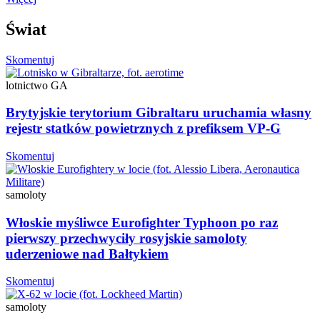
Świat
Skomentuj
lotnictwo GA
Brytyjskie terytorium Gibraltaru uruchamia własny
rejestr statków powietrznych z prefiksem VP-G
Skomentuj
samoloty
Włoskie myśliwce Eurofighter Typhoon po raz
pierwszy przechwyciły rosyjskie samoloty
uderzeniowe nad Bałtykiem
Skomentuj
samoloty