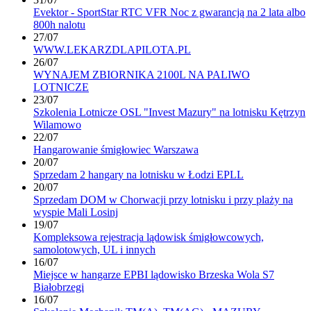
Evektor - SportStar RTC VFR Noc z gwarancją na 2 lata albo
800h nalotu
27/07
WWW.LEKARZDLAPILOTA.PL
26/07
WYNAJEM ZBIORNIKA 2100L NA PALIWO
LOTNICZE
23/07
Szkolenia Lotnicze OSL "Invest Mazury" na lotnisku Kętrzyn
Wilamowo
22/07
Hangarowanie śmigłowiec Warszawa
20/07
Sprzedam 2 hangary na lotnisku w Łodzi EPLL
20/07
Sprzedam DOM w Chorwacji przy lotnisku i przy plaży na
wyspie Mali Losinj
19/07
Kompleksowa rejestracja lądowisk śmigłowcowych,
samolotowych, UL i innych
16/07
Miejsce w hangarze EPBI lądowisko Brzeska Wola S7
Białobrzegi
16/07