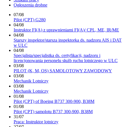
Ogłoszenia drobne
07/08
Pilot (CPT) G280
04/08
Instruktor FI(A) z uprawnieniami FI(A)/ CPL, ME, IR/ME
04/08
Starszy inspektor/starsza inspektorka ds. nadzoru AIS i DAT
w ULC
04/08
Specjalista/specjalistka ds. certyfikacji, nadzoru i
licencjonowania personelu służb ruchu lotniczego w ULC
03/08
PILOT (K, M, OS) SAMOLOTOWY ZAWODOWY
03/08
Mechanik Lotniczy
03/08
Mechanik Lotniczy
01/08
Pilot (CPT) of Boeing B737 300-900, B38M
01/08
Pilot (CPT) samolotu B737 300-900, B38M
31/07
Praca: Instruktor lotniczy
27/07