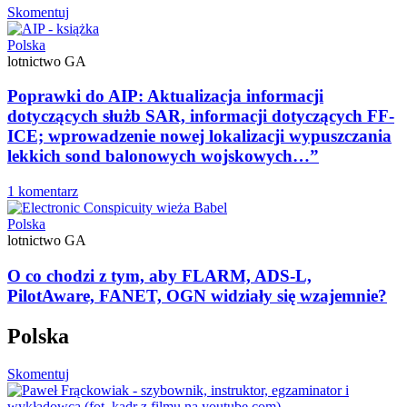
Skomentuj
Polska
lotnictwo GA
Poprawki do AIP: Aktualizacja informacji
dotyczących służb SAR, informacji dotyczących FF-
ICE; wprowadzenie nowej lokalizacji wypuszczania
lekkich sond balonowych wojskowych…”
1 komentarz
Polska
lotnictwo GA
O co chodzi z tym, aby FLARM, ADS-L,
PilotAware, FANET, OGN widziały się wzajemnie?
Polska
Skomentuj