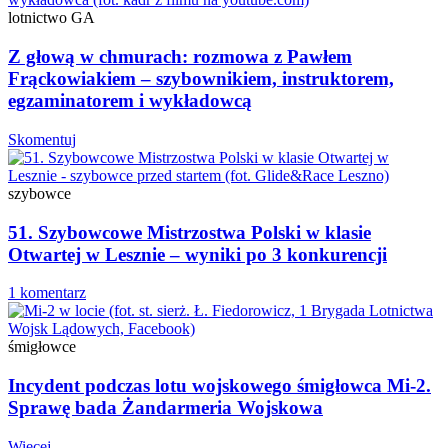
lotnictwo GA
Z głową w chmurach: rozmowa z Pawłem
Frąckowiakiem – szybownikiem, instruktorem,
egzaminatorem i wykładowcą
Skomentuj
szybowce
51. Szybowcowe Mistrzostwa Polski w klasie
Otwartej w Lesznie – wyniki po 3 konkurencji
1 komentarz
śmigłowce
Incydent podczas lotu wojskowego śmigłowca Mi-2.
Sprawę bada Żandarmeria Wojskowa
Więcej