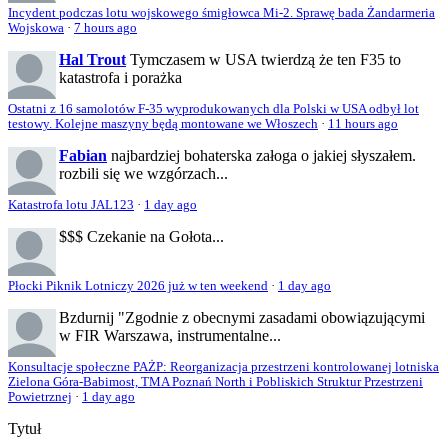
Incydent podczas lotu wojskowego śmigłowca Mi-2. Sprawę bada Żandarmeria
Wojskowa
·
7 hours ago
Hal Trout
Tymczasem w USA twierdzą że ten F35 to
katastrofa i porażka
Ostatni z 16 samolotów F-35 wyprodukowanych dla Polski w USA odbył lot
testowy. Kolejne maszyny będą montowane we Włoszech
·
11 hours ago
Fabian
najbardziej bohaterska załoga o jakiej słyszałem.
rozbili się we wzgórzach...
Katastrofa lotu JAL123
·
1 day ago
$$$
Czekanie na Gołota...
Płocki Piknik Lotniczy 2026 już w ten weekend
·
1 day ago
Bzdurnij
"Zgodnie z obecnymi zasadami obowiązującymi
w FIR Warszawa, instrumentalne...
Konsultacje społeczne PAŻP: Reorganizacja przestrzeni kontrolowanej lotniska
Zielona Góra-Babimost, TMA Poznań North i Pobliskich Struktur Przestrzeni
Powietrznej
·
1 day ago
Tytuł