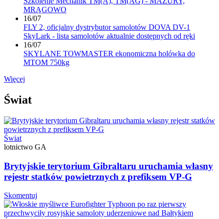
Szkolenie Mechanik TM(A), TM(AG) - MAZURY,
MRĄGOWO
16/07
FLY 2, oficjalny dystrybutor samolotów DOVA DV-1
SkyLark - lista samolotów aktualnie dostępnych od ręki
16/07
SKYLANE TOWMASTER ekonomiczna holówka do
MTOM 750kg
Więcej
Świat
Świat
lotnictwo GA
Brytyjskie terytorium Gibraltaru uruchamia własny
rejestr statków powietrznych z prefiksem VP-G
Skomentuj