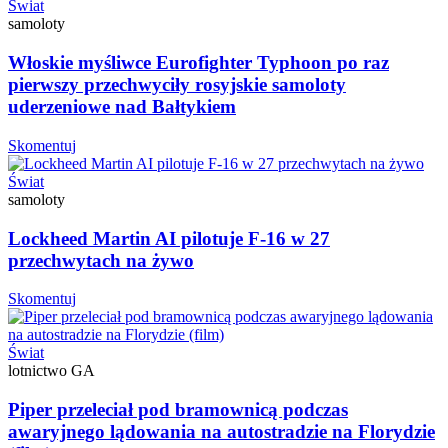
Świat
samoloty
Włoskie myśliwce Eurofighter Typhoon po raz
pierwszy przechwyciły rosyjskie samoloty
uderzeniowe nad Bałtykiem
Skomentuj
Świat
samoloty
Lockheed Martin AI pilotuje F-16 w 27
przechwytach na żywo
Skomentuj
Świat
lotnictwo GA
Piper przeleciał pod bramownicą podczas
awaryjnego lądowania na autostradzie na Florydzie