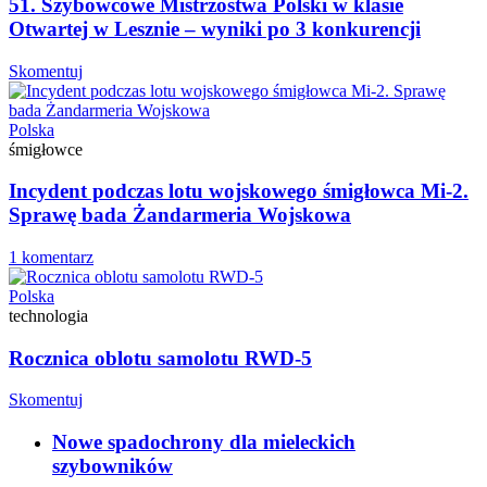
51. Szybowcowe Mistrzostwa Polski w klasie
Otwartej w Lesznie – wyniki po 3 konkurencji
Skomentuj
Polska
śmigłowce
Incydent podczas lotu wojskowego śmigłowca Mi-2.
Sprawę bada Żandarmeria Wojskowa
1 komentarz
Polska
technologia
Rocznica oblotu samolotu RWD-5
Skomentuj
Nowe spadochrony dla mieleckich
szybowników