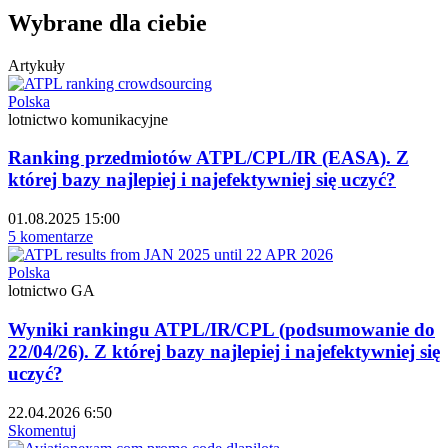
Wybrane dla ciebie
Artykuły
Polska
lotnictwo komunikacyjne
Ranking przedmiotów ATPL/CPL/IR (EASA). Z
której bazy najlepiej i najefektywniej się uczyć?
01.08.2025 15:00
5 komentarze
Polska
lotnictwo GA
Wyniki rankingu ATPL/IR/CPL (podsumowanie do
22/04/26). Z której bazy najlepiej i najefektywniej się
uczyć?
22.04.2026 6:50
Skomentuj