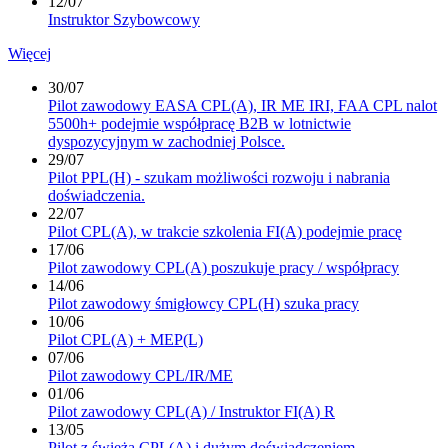
12/07
Instruktor Szybowcowy
Więcej
30/07
Pilot zawodowy EASA CPL(A), IR ME IRI, FAA CPL nalot
5500h+ podejmie współpracę B2B w lotnictwie
dyspozycyjnym w zachodniej Polsce.
29/07
Pilot PPL(H) - szukam możliwości rozwoju i nabrania
doświadczenia.
22/07
Pilot CPL(A), w trakcie szkolenia FI(A) podejmie pracę
17/06
Pilot zawodowy CPL(A) poszukuje pracy / współpracy
14/06
Pilot zawodowy śmigłowcy CPL(H) szuka pracy
10/06
Pilot CPL(A) + MEP(L)
07/06
Pilot zawodowy CPL/IR/ME
01/06
Pilot zawodowy CPL(A) / Instruktor FI(A) R
13/05
Pilot z świeżą CPL(A) i dużym doświadczeniem