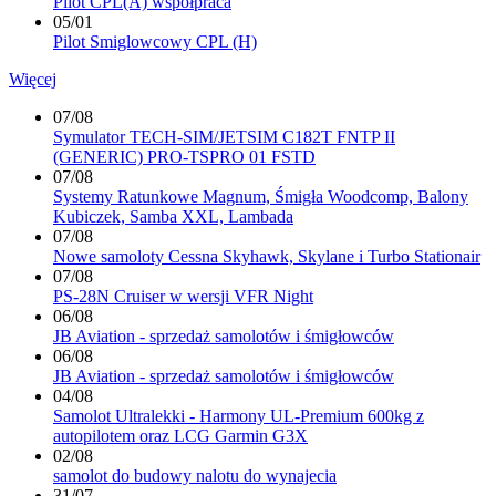
Pilot CPL(A) współpraca
05/01
Pilot Smiglowcowy CPL (H)
Więcej
07/08
Symulator TECH-SIM/JETSIM C182T FNTP II
(GENERIC) PRO-TSPRO 01 FSTD
07/08
Systemy Ratunkowe Magnum, Śmigła Woodcomp, Balony
Kubiczek, Samba XXL, Lambada
07/08
Nowe samoloty Cessna Skyhawk, Skylane i Turbo Stationair
07/08
PS-28N Cruiser w wersji VFR Night
06/08
JB Aviation - sprzedaż samolotów i śmigłowców
06/08
JB Aviation - sprzedaż samolotów i śmigłowców
04/08
Samolot Ultralekki - Harmony UL-Premium 600kg z
autopilotem oraz LCG Garmin G3X
02/08
samolot do budowy nalotu do wynajecia
31/07