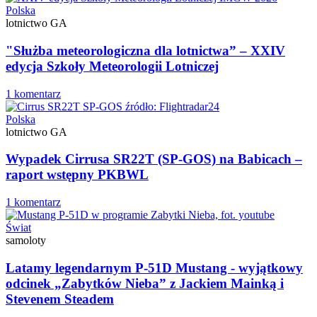
Polska
lotnictwo GA
"Służba meteorologiczna dla lotnictwa” – XXIV
edycja Szkoły Meteorologii Lotniczej
1 komentarz
Polska
lotnictwo GA
Wypadek Cirrusa SR22T (SP-GOS) na Babicach –
raport wstępny PKBWL
1 komentarz
Świat
samoloty
Latamy legendarnym P-51D Mustang - wyjątkowy
odcinek „Zabytków Nieba” z Jackiem Mainką i
Stevenem Steadem