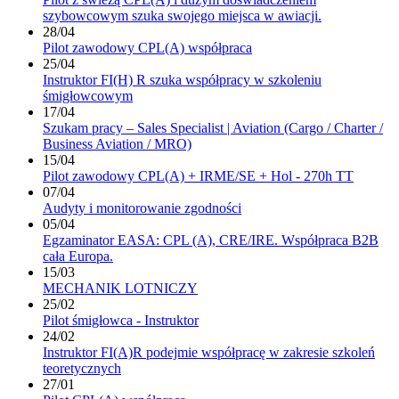
szybowcowym szuka swojego miejsca w awiacji.
28/04
Pilot zawodowy CPL(A) współpraca
25/04
Instruktor FI(H) R szuka współpracy w szkoleniu
śmigłowcowym
17/04
Szukam pracy – Sales Specialist | Aviation (Cargo / Charter /
Business Aviation / MRO)
15/04
Pilot zawodowy CPL(A) + IRME/SE + Hol - 270h TT
07/04
Audyty i monitorowanie zgodności
05/04
Egzaminator EASA: CPL (A), CRE/IRE. Współpraca B2B
cała Europa.
15/03
MECHANIK LOTNICZY
25/02
Pilot śmigłowca - Instruktor
24/02
Instruktor FI(A)R podejmie współpracę w zakresie szkoleń
teoretycznych
27/01