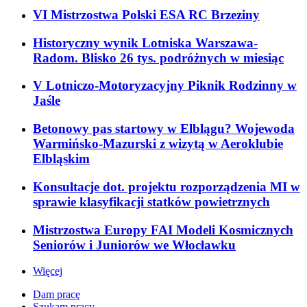
VI Mistrzostwa Polski ESA RC Brzeziny
Historyczny wynik Lotniska Warszawa-
Radom. Blisko 26 tys. podróżnych w miesiąc
V Lotniczo-Motoryzacyjny Piknik Rodzinny w
Jaśle
Betonowy pas startowy w Elblągu? Wojewoda
Warmińsko-Mazurski z wizytą w Aeroklubie
Elbląskim
Konsultacje dot. projektu rozporządzenia MI w
sprawie klasyfikacji statków powietrznych
Mistrzostwa Europy FAI Modeli Kosmicznych
Seniorów i Juniorów we Włocławku
Więcej
Dam pracę
Szukam pracy