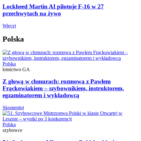
Lockheed Martin AI pilotuje F-16 w 27
przechwytach na żywo
Więcej
Polska
Polska
lotnictwo GA
Z głową w chmurach: rozmowa z Pawłem
Frąckowiakiem – szybownikiem, instruktorem,
egzaminatorem i wykładowcą
Skomentuj
Polska
szybowce