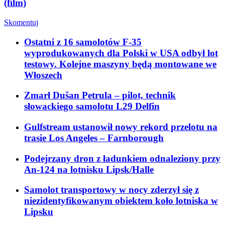
(film)
Skomentuj
Ostatni z 16 samolotów F-35
wyprodukowanych dla Polski w USA odbył lot
testowy. Kolejne maszyny będą montowane we
Włoszech
Zmarł Dušan Petrula – pilot, technik
słowackiego samolotu L29 Delfin
Gulfstream ustanowił nowy rekord przelotu na
trasie Los Angeles – Farnborough
Podejrzany dron z ładunkiem odnaleziony przy
An-124 na lotnisku Lipsk/Halle
Samolot transportowy w nocy zderzył się z
niezidentyfikowanym obiektem koło lotniska w
Lipsku