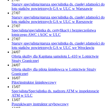
Starszy specjalista/starsza specjalistka ds. ciągłej zdatności do
lotu statków powietrznych GA w ULC w Warszawie
27/07
Starszy specjalista/starsza specjalistka ds. ciągłej zdatności do
lotu statków powietrznych GA w ULC w Rzeszowie
27/07
Specjalista/specjalistka ds. certyfikacji i bezpieczeństwa
lotniczego AWC i AOC w ULC
27/07
Starszy specjalista/starsza specjalistka ds. ciągłej zdatności do
lotu statków powietrznych GA w ULC we Wrocławiu
24/07
Oferta służby dla Kapitana samolotu L-410 w Lotnictwie
Straży Granicznej
24/07
Oferta służby dla pilota śmigłowca w Lotnictwie Straży
Granicznej
16/07
Pilot/instruktor śmigłowcowy
15/07
Specjalista/Specjalistka ds. nadzoru ATM w inspektoracie
ATM w ULC
13/07
Poszukiwany instruktor szybowcowy