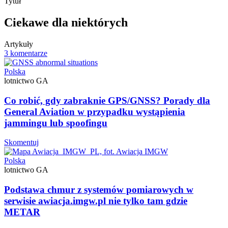
Tytuł
Ciekawe dla niektórych
Artykuły
3 komentarze
Polska
lotnictwo GA
Co robić, gdy zabraknie GPS/GNSS? Porady dla
General Aviation w przypadku wystąpienia
jammingu lub spoofingu
Skomentuj
Polska
lotnictwo GA
Podstawa chmur z systemów pomiarowych w
serwisie awiacja.imgw.pl nie tylko tam gdzie
METAR