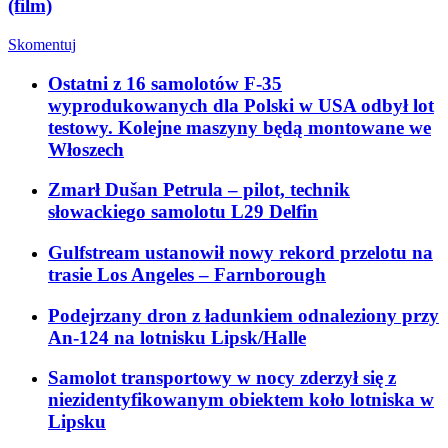
(film)
Skomentuj
Ostatni z 16 samolotów F-35
wyprodukowanych dla Polski w USA odbył lot
testowy. Kolejne maszyny będą montowane we
Włoszech
Zmarł Dušan Petrula – pilot, technik
słowackiego samolotu L29 Delfin
Gulfstream ustanowił nowy rekord przelotu na
trasie Los Angeles – Farnborough
Podejrzany dron z ładunkiem odnaleziony przy
An-124 na lotnisku Lipsk/Halle
Samolot transportowy w nocy zderzył się z
niezidentyfikowanym obiektem koło lotniska w
Lipsku