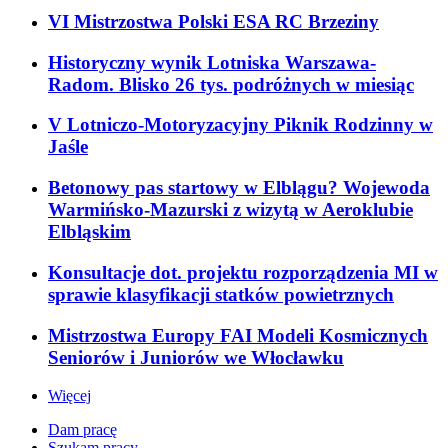
VI Mistrzostwa Polski ESA RC Brzeziny
Historyczny wynik Lotniska Warszawa-
Radom. Blisko 26 tys. podróżnych w miesiąc
V Lotniczo-Motoryzacyjny Piknik Rodzinny w
Jaśle
Betonowy pas startowy w Elblągu? Wojewoda
Warmińsko-Mazurski z wizytą w Aeroklubie
Elbląskim
Konsultacje dot. projektu rozporządzenia MI w
sprawie klasyfikacji statków powietrznych
Mistrzostwa Europy FAI Modeli Kosmicznych
Seniorów i Juniorów we Włocławku
Więcej
Dam pracę
Szukam pracy