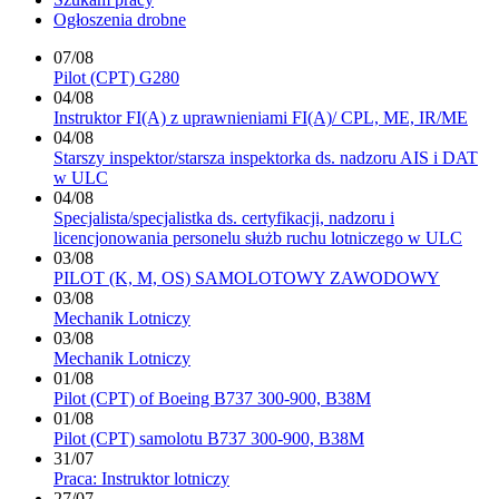
Ogłoszenia drobne
07/08
Pilot (CPT) G280
04/08
Instruktor FI(A) z uprawnieniami FI(A)/ CPL, ME, IR/ME
04/08
Starszy inspektor/starsza inspektorka ds. nadzoru AIS i DAT
w ULC
04/08
Specjalista/specjalistka ds. certyfikacji, nadzoru i
licencjonowania personelu służb ruchu lotniczego w ULC
03/08
PILOT (K, M, OS) SAMOLOTOWY ZAWODOWY
03/08
Mechanik Lotniczy
03/08
Mechanik Lotniczy
01/08
Pilot (CPT) of Boeing B737 300-900, B38M
01/08
Pilot (CPT) samolotu B737 300-900, B38M
31/07
Praca: Instruktor lotniczy
27/07