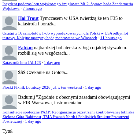
Incydent podczas lotu wojskowego śmigłowca Mi-2. Sprawę bada Żandarmeria
Wojskowa
·
7 hours ago
Hal Trout
Tymczasem w USA twierdzą że ten F35 to
katastrofa i porażka
Ostatni z 16 samolotów F-35 wyprodukowanych dla Polski w USA odbył lot
testowy. Kolejne maszyny będą montowane we Włoszech
·
11 hours ago
Fabian
najbardziej bohaterska załoga o jakiej słyszałem.
rozbili się we wzgórzach...
Katastrofa lotu JAL123
·
1 day ago
$$$
Czekanie na Gołota...
Płocki Piknik Lotniczy 2026 już w ten weekend
·
1 day ago
Bzdurnij
"Zgodnie z obecnymi zasadami obowiązującymi
w FIR Warszawa, instrumentalne...
Konsultacje społeczne PAŻP: Reorganizacja przestrzeni kontrolowanej lotniska
Zielona Góra-Babimost, TMA Poznań North i Pobliskich Struktur Przestrzeni
Powietrznej
·
1 day ago
Tytuł