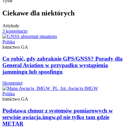
Tytuł
Ciekawe dla niektórych
Artykuły
3 komentarze
Polska
lotnictwo GA
Co robić, gdy zabraknie GPS/GNSS? Porady dla
General Aviation w przypadku wystąpienia
jammingu lub spoofingu
Skomentuj
Polska
lotnictwo GA
Podstawa chmur z systemów pomiarowych w
serwisie awiacja.imgw.pl nie tylko tam gdzie
METAR