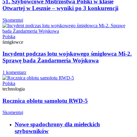
51. Szybowcowe Mistrzostwa Polski w klasie
Otwartej w Lesznie – wyniki po 3 konkurencji
Skomentuj
Polska
śmigłowce
Incydent podczas lotu wojskowego śmigłowca Mi-2.
Sprawę bada Żandarmeria Wojskowa
1 komentarz
Polska
technologia
Rocznica oblotu samolotu RWD-5
Skomentuj
Nowe spadochrony dla mieleckich
szybowników