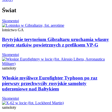
Świat
Skomentuj
lotnictwo GA
Brytyjskie terytorium Gibraltaru uruchamia własny
rejestr statków powietrznych z prefiksem VP-G
Skomentuj
samoloty
Włoskie myśliwce Eurofighter Typhoon po raz
pierwszy przechwyciły rosyjskie samoloty
uderzeniowe nad Bałtykiem
Skomentuj
samoloty