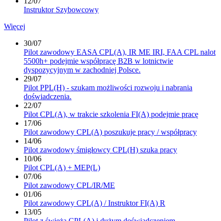
12/07
Instruktor Szybowcowy
Więcej
30/07
Pilot zawodowy EASA CPL(A), IR ME IRI, FAA CPL nalot
5500h+ podejmie współpracę B2B w lotnictwie
dyspozycyjnym w zachodniej Polsce.
29/07
Pilot PPL(H) - szukam możliwości rozwoju i nabrania
doświadczenia.
22/07
Pilot CPL(A), w trakcie szkolenia FI(A) podejmie pracę
17/06
Pilot zawodowy CPL(A) poszukuje pracy / współpracy
14/06
Pilot zawodowy śmigłowcy CPL(H) szuka pracy
10/06
Pilot CPL(A) + MEP(L)
07/06
Pilot zawodowy CPL/IR/ME
01/06
Pilot zawodowy CPL(A) / Instruktor FI(A) R
13/05
Pilot z świeżą CPL(A) i dużym doświadczeniem