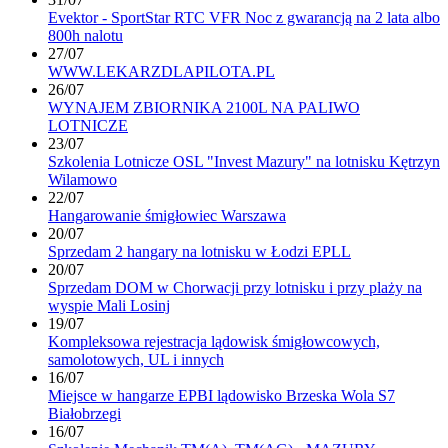
Evektor - SportStar RTC VFR Noc z gwarancją na 2 lata albo
800h nalotu
27/07
WWW.LEKARZDLAPILOTA.PL
26/07
WYNAJEM ZBIORNIKA 2100L NA PALIWO
LOTNICZE
23/07
Szkolenia Lotnicze OSL "Invest Mazury" na lotnisku Kętrzyn
Wilamowo
22/07
Hangarowanie śmigłowiec Warszawa
20/07
Sprzedam 2 hangary na lotnisku w Łodzi EPLL
20/07
Sprzedam DOM w Chorwacji przy lotnisku i przy plaży na
wyspie Mali Losinj
19/07
Kompleksowa rejestracja lądowisk śmigłowcowych,
samolotowych, UL i innych
16/07
Miejsce w hangarze EPBI lądowisko Brzeska Wola S7
Białobrzegi
16/07