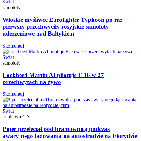
Świat
samoloty
Włoskie myśliwce Eurofighter Typhoon po raz
pierwszy przechwyciły rosyjskie samoloty
uderzeniowe nad Bałtykiem
Skomentuj
Świat
samoloty
Lockheed Martin AI pilotuje F-16 w 27
przechwytach na żywo
Skomentuj
Świat
lotnictwo GA
Piper przeleciał pod bramownicą podczas
awaryjnego lądowania na autostradzie na Florydzie