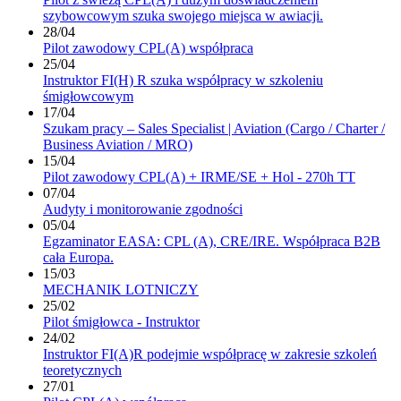
szybowcowym szuka swojego miejsca w awiacji.
28/04
Pilot zawodowy CPL(A) współpraca
25/04
Instruktor FI(H) R szuka współpracy w szkoleniu
śmigłowcowym
17/04
Szukam pracy – Sales Specialist | Aviation (Cargo / Charter /
Business Aviation / MRO)
15/04
Pilot zawodowy CPL(A) + IRME/SE + Hol - 270h TT
07/04
Audyty i monitorowanie zgodności
05/04
Egzaminator EASA: CPL (A), CRE/IRE. Współpraca B2B
cała Europa.
15/03
MECHANIK LOTNICZY
25/02
Pilot śmigłowca - Instruktor
24/02
Instruktor FI(A)R podejmie współpracę w zakresie szkoleń
teoretycznych
27/01