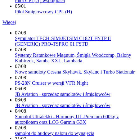
Pilot CPL(A) współpraca
05/01
Pilot Smiglowcowy CPL (H)
Więcej
07/08
Symulator TECH-SIM/JETSIM C182T FNTP II
(GENERIC) PRO-TSPRO 01 FSTD
07/08
Systemy Ratunkowe Magnum, Śmigła Woodcomp, Balony
Kubiczek, Samba XXL, Lambada
07/08
Nowe samoloty Cessna Skyhawk, Skylane i Turbo Stationair
07/08
PS-28N Cruiser w wersji VFR Night
06/08
JB Aviation - sprzedaż samolotów i śmigłowców
06/08
JB Aviation - sprzedaż samolotów i śmigłowców
04/08
Samolot Ultralekki - Harmony UL-Premium 600kg z
autopilotem oraz LCG Garmin G3X
02/08
samolot do budowy nalotu do wynajecia
31/07