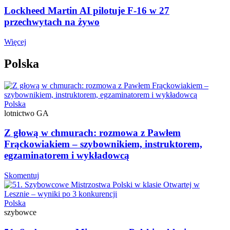
Lockheed Martin AI pilotuje F-16 w 27
przechwytach na żywo
Więcej
Polska
Polska
lotnictwo GA
Z głową w chmurach: rozmowa z Pawłem
Frąckowiakiem – szybownikiem, instruktorem,
egzaminatorem i wykładowcą
Skomentuj
Polska
szybowce