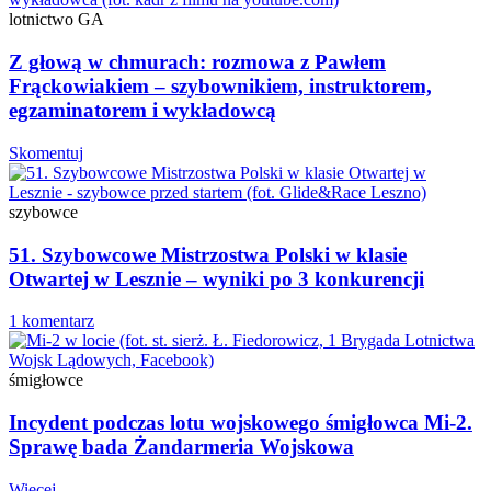
lotnictwo GA
Z głową w chmurach: rozmowa z Pawłem
Frąckowiakiem – szybownikiem, instruktorem,
egzaminatorem i wykładowcą
Skomentuj
szybowce
51. Szybowcowe Mistrzostwa Polski w klasie
Otwartej w Lesznie – wyniki po 3 konkurencji
1 komentarz
śmigłowce
Incydent podczas lotu wojskowego śmigłowca Mi-2.
Sprawę bada Żandarmeria Wojskowa
Więcej