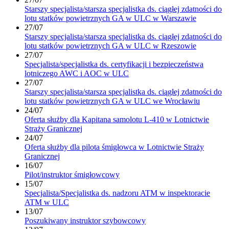
Starszy specjalista/starsza specjalistka ds. ciągłej zdatności do
lotu statków powietrznych GA w ULC w Warszawie
27/07
Starszy specjalista/starsza specjalistka ds. ciągłej zdatności do
lotu statków powietrznych GA w ULC w Rzeszowie
27/07
Specjalista/specjalistka ds. certyfikacji i bezpieczeństwa
lotniczego AWC i AOC w ULC
27/07
Starszy specjalista/starsza specjalistka ds. ciągłej zdatności do
lotu statków powietrznych GA w ULC we Wrocławiu
24/07
Oferta służby dla Kapitana samolotu L-410 w Lotnictwie
Straży Granicznej
24/07
Oferta służby dla pilota śmigłowca w Lotnictwie Straży
Granicznej
16/07
Pilot/instruktor śmigłowcowy
15/07
Specjalista/Specjalistka ds. nadzoru ATM w inspektoracie
ATM w ULC
13/07
Poszukiwany instruktor szybowcowy