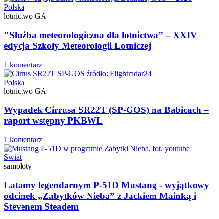
Polska
lotnictwo GA
"Służba meteorologiczna dla lotnictwa” – XXIV
edycja Szkoły Meteorologii Lotniczej
1 komentarz
Polska
lotnictwo GA
Wypadek Cirrusa SR22T (SP-GOS) na Babicach –
raport wstępny PKBWL
1 komentarz
Świat
samoloty
Latamy legendarnym P-51D Mustang - wyjątkowy
odcinek „Zabytków Nieba” z Jackiem Mainką i
Stevenem Steadem