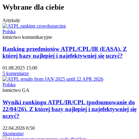
Wybrane dla ciebie
Artykuły
Polska
lotnictwo komunikacyjne
Ranking przedmiotów ATPL/CPL/IR (EASA). Z
której bazy najlepiej i najefektywniej się uczyć?
01.08.2025 15:00
5 komentarze
Polska
lotnictwo GA
Wyniki rankingu ATPL/IR/CPL (podsumowanie do
22/04/26). Z której bazy najlepiej i najefektywniej się
uczyć?
22.04.2026 6:50
Skomentuj