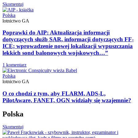
Skomentuj
Polska
lotnictwo GA
Poprawki do AIP: Aktualizacja informacji
dotyczących służb SAR, informacji dotyczących FF-
ICE; wprowadzenie nowej lokalizacji wypuszczania
lekkich sond balonowych wojskowych…”
1 komentarz
Polska
lotnictwo GA
O co chodzi z tym, aby FLARM, ADS-L,
PilotAware, FANET, OGN widziały się wzajemnie?
Polska
Skomentuj