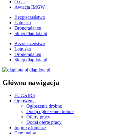
O nas
Awiacja IMGW
Bezpieczeństwo
Lotniska
Droneradar.eu
Sklep dlapilota.pl
Bezpieczeństwo
Lotniska
Droneradar.eu
Sklep dlapilota.pl
dlapilota.pl
Główna nawigacja
ECCAIRS
Ogłoszenia
Ogłoszenia drobne
Dodaj ogłoszenie drobne
Oferty pracy
Dodaj ofertę pracy
Imprezy lotnicze
Ceny paliw