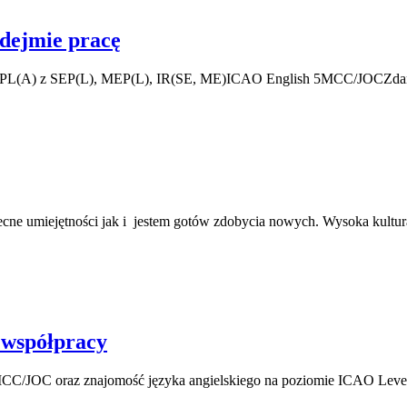
odejmie pracę
PL(A) z SEP(L), MEP(L), IR(SE, ME)ICAO English 5MCC/JOCZdana teo
cne umiejętności jak i jestem gotów zdobycia nowych. Wysoka kultura
 współpracy
/JOC oraz znajomość języka angielskiego na poziomie ICAO Level 5