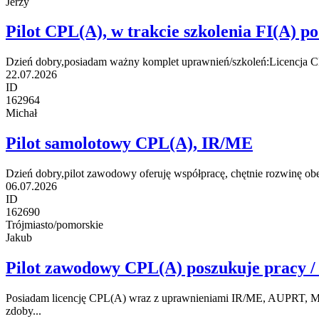
Jerzy
Pilot CPL(A), w trakcie szkolenia FI(A) p
Dzień dobry,posiadam ważny komplet uprawnień/szkoleń:Licencja C
22.07.2026
ID
162964
Michał
Pilot samolotowy CPL(A), IR/ME
Dzień dobry,pilot zawodowy oferuję współpracę, chętnie rozwinę obe
06.07.2026
ID
162690
Trójmiasto/pomorskie
Jakub
Pilot zawodowy CPL(A) poszukuje pracy /
Posiadam licencję CPL(A) wraz z uprawnieniami IR/ME, AUPRT, MCC
zdoby...