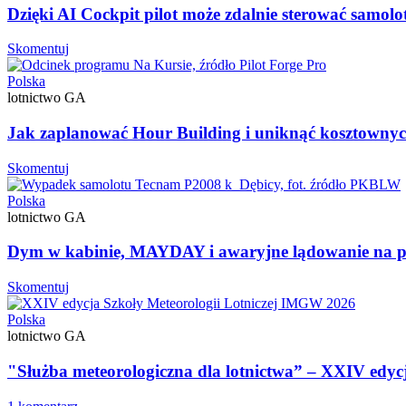
Dzięki AI Cockpit pilot może zdalnie sterować samol
Skomentuj
Polska
lotnictwo GA
Jak zaplanować Hour Building i uniknąć kosztownyc
Skomentuj
Polska
lotnictwo GA
Dym w kabinie, MAYDAY i awaryjne lądowanie na 
Skomentuj
Polska
lotnictwo GA
"Służba meteorologiczna dla lotnictwa” – XXIV edycj