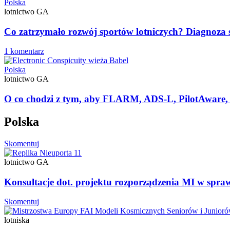
Polska
lotnictwo GA
Co zatrzymało rozwój sportów lotniczych? Diagnoza sp
1 komentarz
Polska
lotnictwo GA
O co chodzi z tym, aby FLARM, ADS-L, PilotAware,
Polska
Skomentuj
lotnictwo GA
Konsultacje dot. projektu rozporządzenia MI w spraw
Skomentuj
lotniska