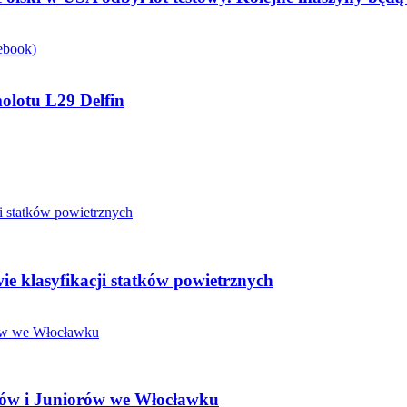
molotu L29 Delfin
ie klasyfikacji statków powietrznych
rów i Juniorów we Włocławku