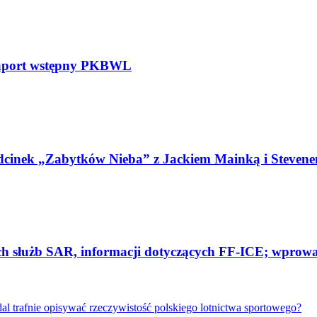
raport wstępny PKBWL
cinek „Zabytków Nieba” z Jackiem Mainką i Steven
ch służb SAR, informacji dotyczących FF-ICE; wprowad