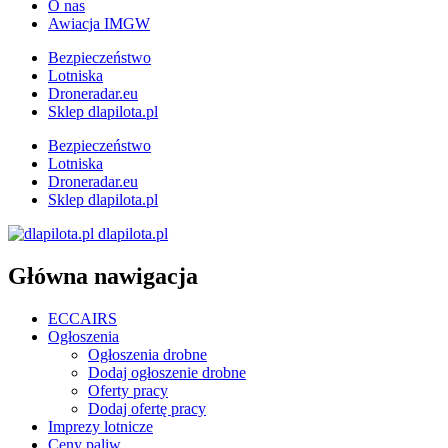
O nas
Awiacja IMGW
Bezpieczeństwo
Lotniska
Droneradar.eu
Sklep dlapilota.pl
Bezpieczeństwo
Lotniska
Droneradar.eu
Sklep dlapilota.pl
dlapilota.pl
Główna nawigacja
ECCAIRS
Ogłoszenia
Ogłoszenia drobne
Dodaj ogłoszenie drobne
Oferty pracy
Dodaj ofertę pracy
Imprezy lotnicze
Ceny paliw