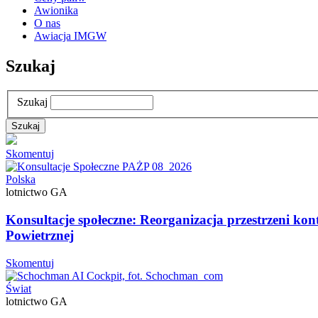
Awionika
O nas
Awiacja IMGW
Szukaj
Szukaj
Skomentuj
Polska
lotnictwo GA
Konsultacje społeczne: Reorganizacja przestrzeni ko
Powietrznej
Skomentuj
Świat
lotnictwo GA