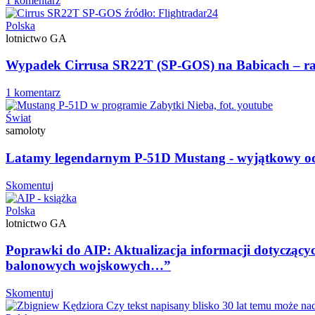
1 komentarz
Polska
lotnictwo GA
Wypadek Cirrusa SR22T (SP-GOS) na Babicach – 
1 komentarz
Świat
samoloty
Latamy legendarnym P-51D Mustang - wyjątkowy od
Skomentuj
Polska
lotnictwo GA
Poprawki do AIP: Aktualizacja informacji dotyczący
balonowych wojskowych…”
Skomentuj