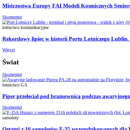
Mistrzostwa Europy FAI Modeli Kosmicznych Senio
Skomentuj
lotnictwo komunikacyjne
Rekordowy lipiec w historii Portu Lotniczego Lubli
Więcej
Świat
Skomentuj
lotnictwo GA
Piper przeleciał pod bramownicą podczas awaryjnego 
Skomentuj
samoloty
Ostatni z 16 samolotów F-35 wyprodukowanych dla P