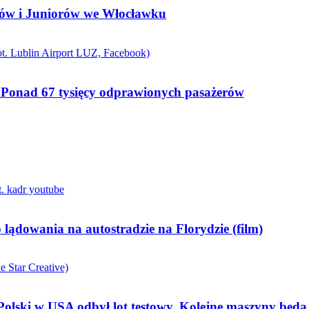
rów i Juniorów we Włocławku
n. Ponad 67 tysięcy odprawionych pasażerów
lądowania na autostradzie na Florydzie (film)
olski w USA odbył lot testowy. Kolejne maszyny będ