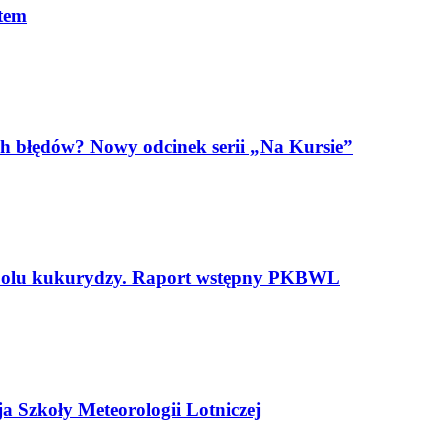
otem
h błędów? Nowy odcinek serii „Na Kursie”
polu kukurydzy. Raport wstępny PKBWL
a Szkoły Meteorologii Lotniczej