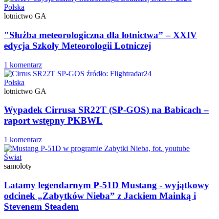
Polska
lotnictwo GA
"Służba meteorologiczna dla lotnictwa” – XXIV
edycja Szkoły Meteorologii Lotniczej
1 komentarz
Polska
lotnictwo GA
Wypadek Cirrusa SR22T (SP-GOS) na Babicach –
raport wstępny PKBWL
1 komentarz
Świat
samoloty
Latamy legendarnym P-51D Mustang - wyjątkowy
odcinek „Zabytków Nieba” z Jackiem Mainką i
Stevenem Steadem