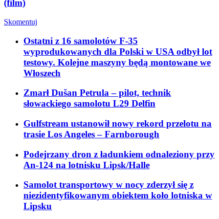
(film)
Skomentuj
Ostatni z 16 samolotów F-35
wyprodukowanych dla Polski w USA odbył lot
testowy. Kolejne maszyny będą montowane we
Włoszech
Zmarł Dušan Petrula – pilot, technik
słowackiego samolotu L29 Delfin
Gulfstream ustanowił nowy rekord przelotu na
trasie Los Angeles – Farnborough
Podejrzany dron z ładunkiem odnaleziony przy
An-124 na lotnisku Lipsk/Halle
Samolot transportowy w nocy zderzył się z
niezidentyfikowanym obiektem koło lotniska w
Lipsku