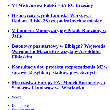
VI Mistrzostwa Polski ESA RC Brzeziny
Historyczny wynik Lotniska Warszawa-
Radom. Blisko 26 tys. podróżnych w miesiąc
V Lotniczo-Motoryzacyjny Piknik Rodzinny w
Jaśle
Betonowy pas startowy w Elblągu? Wojewoda
Warmińsko-Mazurski z wizytą w Aeroklubie
Elbląskim
Konsultacje dot. projektu rozporządzenia MI w
sprawie klasyfikacji statków powietrznych
Mistrzostwa Europy FAI Modeli Kosmicznych
Seniorów i Juniorów we Włocławku
Więcej
Dam pracę
Szukam pracy