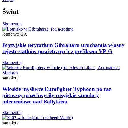
Świat
Skomentuj
lotnictwo GA
Brytyjskie terytorium Gibraltaru uruchamia własny
rejestr statków powietrznych z prefiksem VP-G
Skomentuj
samoloty
Włoskie myśliwce Eurofighter Typhoon po raz
pierwszy przechwyciły rosyjskie samoloty
uderzeniowe nad Bałtykiem
Skomentuj
samoloty