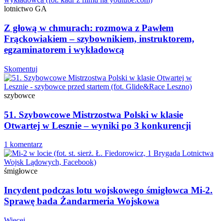
lotnictwo GA
Z głową w chmurach: rozmowa z Pawłem
Frąckowiakiem – szybownikiem, instruktorem,
egzaminatorem i wykładowcą
Skomentuj
szybowce
51. Szybowcowe Mistrzostwa Polski w klasie
Otwartej w Lesznie – wyniki po 3 konkurencji
1 komentarz
śmigłowce
Incydent podczas lotu wojskowego śmigłowca Mi-2.
Sprawę bada Żandarmeria Wojskowa
Więcej