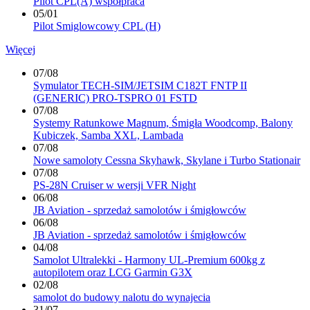
Pilot CPL(A) współpraca
05/01
Pilot Smiglowcowy CPL (H)
Więcej
07/08
Symulator TECH-SIM/JETSIM C182T FNTP II
(GENERIC) PRO-TSPRO 01 FSTD
07/08
Systemy Ratunkowe Magnum, Śmigła Woodcomp, Balony
Kubiczek, Samba XXL, Lambada
07/08
Nowe samoloty Cessna Skyhawk, Skylane i Turbo Stationair
07/08
PS-28N Cruiser w wersji VFR Night
06/08
JB Aviation - sprzedaż samolotów i śmigłowców
06/08
JB Aviation - sprzedaż samolotów i śmigłowców
04/08
Samolot Ultralekki - Harmony UL-Premium 600kg z
autopilotem oraz LCG Garmin G3X
02/08
samolot do budowy nalotu do wynajecia
31/07