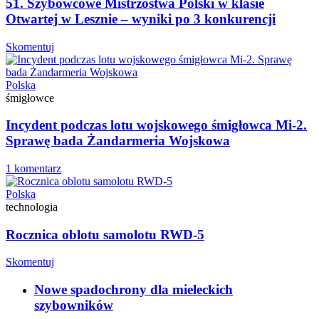
51. Szybowcowe Mistrzostwa Polski w klasie
Otwartej w Lesznie – wyniki po 3 konkurencji
Skomentuj
Polska
śmigłowce
Incydent podczas lotu wojskowego śmigłowca Mi-2.
Sprawę bada Żandarmeria Wojskowa
1 komentarz
Polska
technologia
Rocznica oblotu samolotu RWD-5
Skomentuj
Nowe spadochrony dla mieleckich
szybowników