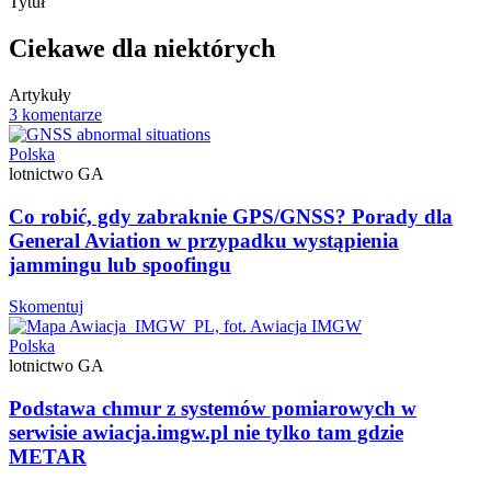
Tytuł
Ciekawe dla niektórych
Artykuły
3 komentarze
Polska
lotnictwo GA
Co robić, gdy zabraknie GPS/GNSS? Porady dla
General Aviation w przypadku wystąpienia
jammingu lub spoofingu
Skomentuj
Polska
lotnictwo GA
Podstawa chmur z systemów pomiarowych w
serwisie awiacja.imgw.pl nie tylko tam gdzie
METAR