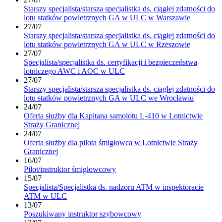
Starszy specjalista/starsza specjalistka ds. ciągłej zdatności do
lotu statków powietrznych GA w ULC w Warszawie
27/07
Starszy specjalista/starsza specjalistka ds. ciągłej zdatności do
lotu statków powietrznych GA w ULC w Rzeszowie
27/07
Specjalista/specjalistka ds. certyfikacji i bezpieczeństwa
lotniczego AWC i AOC w ULC
27/07
Starszy specjalista/starsza specjalistka ds. ciągłej zdatności do
lotu statków powietrznych GA w ULC we Wrocławiu
24/07
Oferta służby dla Kapitana samolotu L-410 w Lotnictwie
Straży Granicznej
24/07
Oferta służby dla pilota śmigłowca w Lotnictwie Straży
Granicznej
16/07
Pilot/instruktor śmigłowcowy
15/07
Specjalista/Specjalistka ds. nadzoru ATM w inspektoracie
ATM w ULC
13/07
Poszukiwany instruktor szybowcowy