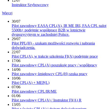
12/07
Instruktor Szybowcowy
Więcej
30/07
Pilot zawodowy EASA CPL(A), IR ME IRI, FAA CPL nalot
5500h+ podejmie współpracę B2B w lotnictwie
dyspozycyjnym w zachodniej Polsce.
29/07
Pilot PPL(H) - szukam możliwości rozwoju i nabrania
doświadczenia.
22/07
Pilot CPL(A), w trakcie szkolenia FI(A) podejmie pracę
17/06
Pilot zawodowy CPL(A) poszukuje pracy / współpracy
14/06
Pilot zawodowy śmigłowcy CPL(H) szuka pracy
10/06
Pilot CPL(A) + MEP(L)
07/06
Pilot zawodowy CPL/IR/ME
01/06
Pilot zawodowy CPL(A) / Instruktor FI(A) R
13/05
Pilot z świeżą CPL(A) i dużym doświadczeniem