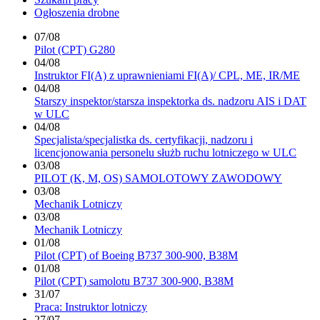
Ogłoszenia drobne
07/08
Pilot (CPT) G280
04/08
Instruktor FI(A) z uprawnieniami FI(A)/ CPL, ME, IR/ME
04/08
Starszy inspektor/starsza inspektorka ds. nadzoru AIS i DAT
w ULC
04/08
Specjalista/specjalistka ds. certyfikacji, nadzoru i
licencjonowania personelu służb ruchu lotniczego w ULC
03/08
PILOT (K, M, OS) SAMOLOTOWY ZAWODOWY
03/08
Mechanik Lotniczy
03/08
Mechanik Lotniczy
01/08
Pilot (CPT) of Boeing B737 300-900, B38M
01/08
Pilot (CPT) samolotu B737 300-900, B38M
31/07
Praca: Instruktor lotniczy
27/07