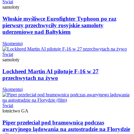
Świat
samoloty
Włoskie myśliwce Eurofighter Typhoon po raz
pierwszy przechwyciły rosyjskie samoloty
uderzeniowe nad Bałtykiem
Skomentuj
Świat
samoloty
Lockheed Martin AI pilotuje F-16 w 27
przechwytach na żywo
Skomentuj
Świat
lotnictwo GA
Piper przeleciał pod bramownicą podczas
awaryjnego lądowania na autostradzie na Florydzie