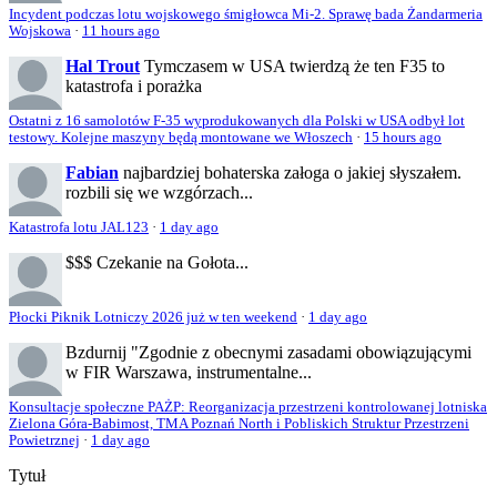
Incydent podczas lotu wojskowego śmigłowca Mi-2. Sprawę bada Żandarmeria
Wojskowa
·
11 hours ago
Hal Trout
Tymczasem w USA twierdzą że ten F35 to
katastrofa i porażka
Ostatni z 16 samolotów F-35 wyprodukowanych dla Polski w USA odbył lot
testowy. Kolejne maszyny będą montowane we Włoszech
·
15 hours ago
Fabian
najbardziej bohaterska załoga o jakiej słyszałem.
rozbili się we wzgórzach...
Katastrofa lotu JAL123
·
1 day ago
$$$
Czekanie na Gołota...
Płocki Piknik Lotniczy 2026 już w ten weekend
·
1 day ago
Bzdurnij
"Zgodnie z obecnymi zasadami obowiązującymi
w FIR Warszawa, instrumentalne...
Konsultacje społeczne PAŻP: Reorganizacja przestrzeni kontrolowanej lotniska
Zielona Góra-Babimost, TMA Poznań North i Pobliskich Struktur Przestrzeni
Powietrznej
·
1 day ago
Tytuł