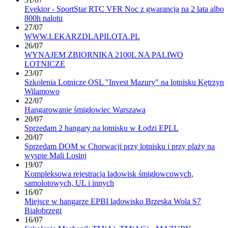
Evektor - SportStar RTC VFR Noc z gwarancją na 2 lata albo
800h nalotu
27/07
WWW.LEKARZDLAPILOTA.PL
26/07
WYNAJEM ZBIORNIKA 2100L NA PALIWO
LOTNICZE
23/07
Szkolenia Lotnicze OSL "Invest Mazury" na lotnisku Kętrzyn
Wilamowo
22/07
Hangarowanie śmigłowiec Warszawa
20/07
Sprzedam 2 hangary na lotnisku w Łodzi EPLL
20/07
Sprzedam DOM w Chorwacji przy lotnisku i przy plaży na
wyspie Mali Losinj
19/07
Kompleksowa rejestracja lądowisk śmigłowcowych,
samolotowych, UL i innych
16/07
Miejsce w hangarze EPBI lądowisko Brzeska Wola S7
Białobrzegi
16/07