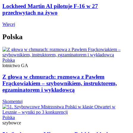
Lockheed Martin AI pilotuje F-16 w 27
przechwytach na żywo
Więcej
Polska
Polska
lotnictwo GA
Z głową w chmurach: rozmowa z Pawłem
Frąckowiakiem – szybownikiem, instruktorem,
egzaminatorem i wykładowcą
Skomentuj
Polska
szybowce