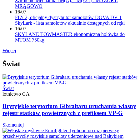
Szkolenie Mechanik TM(A), TM(AG) - MAZURY,
MRĄGOWO
16/07
FLY 2, oficjalny dystrybutor samolotów DOVA DV-1
SkyLark - lista samolotów aktualnie dostępnych od ręki
16/07
SKYLANE TOWMASTER ekonomiczna holówka do
MTOM 750kg
Więcej
Świat
Świat
lotnictwo GA
Brytyjskie terytorium Gibraltaru uruchamia własny
rejestr statków powietrznych z prefiksem VP-G
Skomentuj