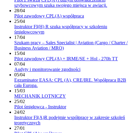
szybowcowym szuka swojego miejsca w awiacji.
28/04
Pilot zawodowy CPL(A) współpraca
25/04
Instruktor FI(H) R szuka współpracy w szkoleniu
śmigłowcowym
17/04
Szukam pracy – Sales Specialist | Aviation (Cargo / Charter /
Business Aviation / MRO)
15/04
Pilot zawodowy CPL(A) + IRME/SE + Hol - 270h TT
07/04
Audyty i monitorowanie zgodności
05/04
Egzaminator EASA: CPL (A), CRE/IRE. Współpraca B2B
cała Europa.
15/03
MECHANIK LOTNICZY
25/02
Pilot śmigłowca - Instruktor
24/02
Instruktor FI(A)R podejmie współpracę w zakresie szkoleń
teoretycznych
27/01