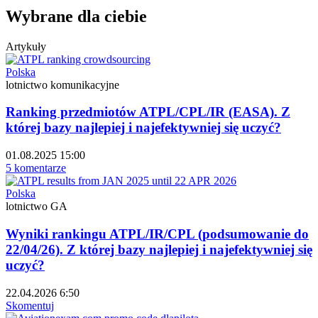
Wybrane dla ciebie
Artykuły
Polska
lotnictwo komunikacyjne
Ranking przedmiotów ATPL/CPL/IR (EASA). Z
której bazy najlepiej i najefektywniej się uczyć?
01.08.2025 15:00
5 komentarze
Polska
lotnictwo GA
Wyniki rankingu ATPL/IR/CPL (podsumowanie do
22/04/26). Z której bazy najlepiej i najefektywniej się
uczyć?
22.04.2026 6:50
Skomentuj