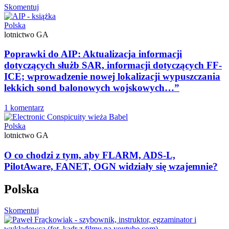
Skomentuj
Polska
lotnictwo GA
Poprawki do AIP: Aktualizacja informacji
dotyczących służb SAR, informacji dotyczących FF-
ICE; wprowadzenie nowej lokalizacji wypuszczania
lekkich sond balonowych wojskowych…”
1 komentarz
Polska
lotnictwo GA
O co chodzi z tym, aby FLARM, ADS-L,
PilotAware, FANET, OGN widziały się wzajemnie?
Polska
Skomentuj