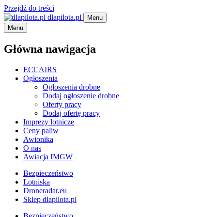
Przejdź do treści
dlapilota.pl
Menu
Menu
Główna nawigacja
ECCAIRS
Ogłoszenia
Ogłoszenia drobne
Dodaj ogłoszenie drobne
Oferty pracy
Dodaj ofertę pracy
Imprezy lotnicze
Ceny paliw
Awionika
O nas
Awiacja IMGW
Bezpieczeństwo
Lotniska
Droneradar.eu
Sklep dlapilota.pl
Bezpieczeństwo