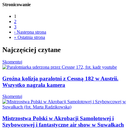
Stronicowanie
1
2
3
›
Następna strona
»
Ostatnia strona
Najczęściej czytane
Skomentuj
Groźna kolizja paralotni z Cessną 182 w Austrii.
Wszystko nagrała kamera
Skomentuj
Mistrzostwa Polski w Akrobacji Samolotowej i
Szybowcowej i fantastyczne air show w Suwałkach