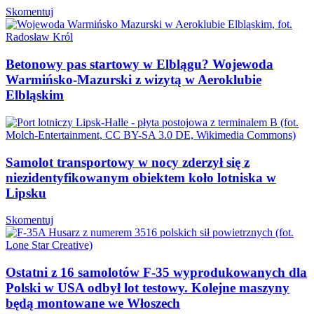
Skomentuj
Betonowy pas startowy w Elblągu? Wojewoda
Warmińsko-Mazurski z wizytą w Aeroklubie
Elbląskim
Samolot transportowy w nocy zderzył się z
niezidentyfikowanym obiektem koło lotniska w
Lipsku
Skomentuj
Ostatni z 16 samolotów F-35 wyprodukowanych dla
Polski w USA odbył lot testowy. Kolejne maszyny
będą montowane we Włoszech