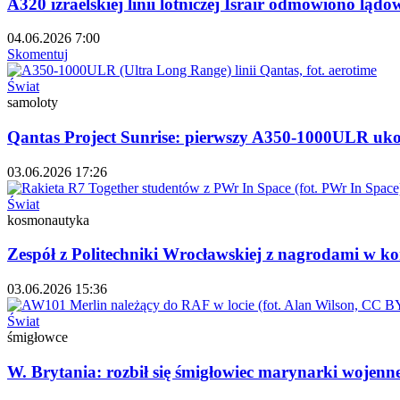
A320 izraelskiej linii lotniczej Israir odmówiono ląd
04.06.2026 7:00
Skomentuj
Świat
samoloty
Qantas Project Sunrise: pierwszy A350-1000ULR uko
03.06.2026 17:26
Świat
kosmonautyka
Zespół z Politechniki Wrocławskiej z nagrodami w k
03.06.2026 15:36
Świat
śmigłowce
W. Brytania: rozbił się śmigłowiec marynarki wojen