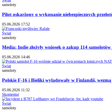
Świat
samoloty
Pilot oskarżony o wykonanie niebezpiecznych przelo
05.06.2026 17:52
Świat
samoloty
Media: Indie złożyły wniosek o zakup 114 samolotów 
05.06.2026 14:46
Świat
samoloty
Polskie F-16 i Bieliki wylądowały w Finlandii, wezm
05.06.2026 11:32
Skomentuj
Świat
samoloty