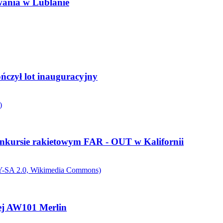
owania w Lublanie
ńczył lot inauguracyjny
onkursie rakietowym FAR - OUT w Kalifornii
nej AW101 Merlin