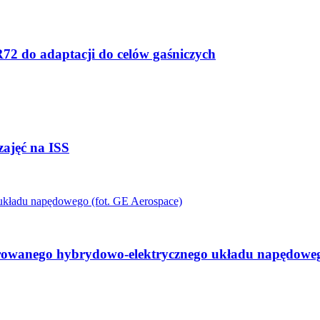
R72 do adaptacji do celów gaśniczych
ajęć na ISS
egrowanego hybrydowo-elektrycznego układu napędowe