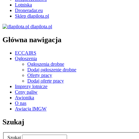
Lotniska
Droneradar.eu
Sklep dlapilota.pl
dlapilota.pl
Główna nawigacja
ECCAIRS
Ogłoszenia
Ogłoszenia drobne
Dodaj ogłoszenie drobne
Oferty pracy
Dodaj ofertę pracy
Imprezy lotnicze
Ceny paliw
Awionika
O nas
Awiacja IMGW
Szukaj
Szukaj