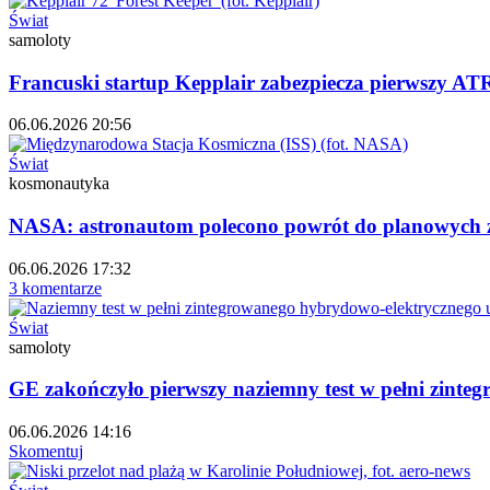
Świat
samoloty
Francuski startup Kepplair zabezpiecza pierwszy AT
06.06.2026 20:56
Świat
kosmonautyka
NASA: astronautom polecono powrót do planowych z
06.06.2026 17:32
3 komentarze
Świat
samoloty
GE zakończyło pierwszy naziemny test w pełni zint
06.06.2026 14:16
Skomentuj