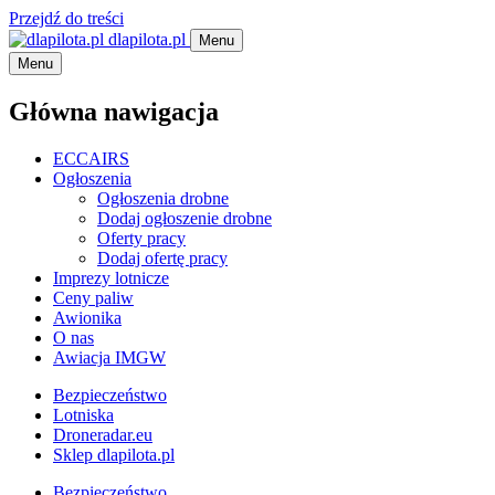
Przejdź do treści
dlapilota.pl
Menu
Menu
Główna nawigacja
ECCAIRS
Ogłoszenia
Ogłoszenia drobne
Dodaj ogłoszenie drobne
Oferty pracy
Dodaj ofertę pracy
Imprezy lotnicze
Ceny paliw
Awionika
O nas
Awiacja IMGW
Bezpieczeństwo
Lotniska
Droneradar.eu
Sklep dlapilota.pl
Bezpieczeństwo