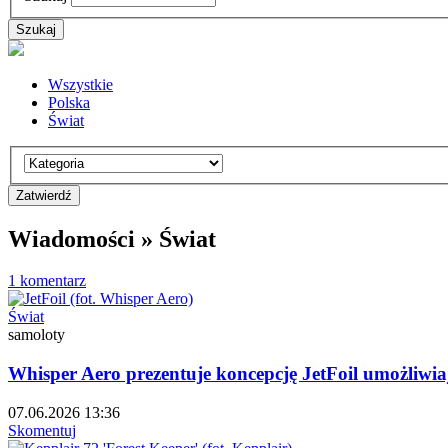
Wszystkie
Polska
Świat
Wiadomości » Świat
1 komentarz
Świat
samoloty
Whisper Aero prezentuje koncepcję JetFoil umożliwia
07.06.2026 13:36
Skomentuj