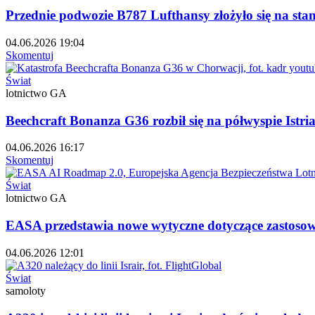
Przednie podwozie B787 Lufthansy złożyło się na sta
04.06.2026 19:04
Skomentuj
Świat
lotnictwo GA
Beechcraft Bonanza G36 rozbił się na półwyspie Istr
04.06.2026 16:17
Skomentuj
Świat
lotnictwo GA
EASA przedstawia nowe wytyczne dotyczące zastosowań
04.06.2026 12:01
Świat
samoloty