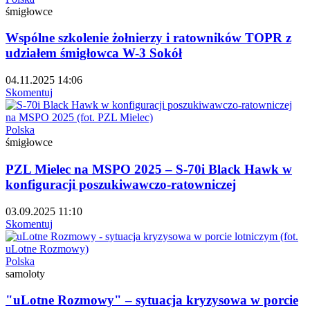
śmigłowce
Wspólne szkolenie żołnierzy i ratowników TOPR z
udziałem śmigłowca W-3 Sokół
04.11.2025 14:06
Skomentuj
Polska
śmigłowce
PZL Mielec na MSPO 2025 – S-70i Black Hawk w
konfiguracji poszukiwawczo-ratowniczej
03.09.2025 11:10
Skomentuj
Polska
samoloty
"uLotne Rozmowy" – sytuacja kryzysowa w porcie