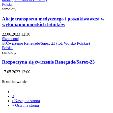
Polska
samoloty
Akcje transportu medycznego i poszukiwawcza w
wykonaniu morskich lotników
22.06.2023 12:30
Skomentuj
Polska
samoloty
Rozpoczyna się ćwiczenie Renegade/Sarex-23
17.05.2023 12:00
Stronicowanie
1
2
›
Następna strona
»
Ostatnia strona