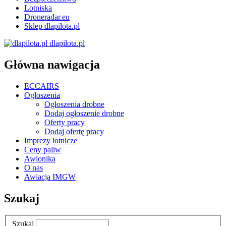
Lotniska
Droneradar.eu
Sklep dlapilota.pl
dlapilota.pl
Główna nawigacja
ECCAIRS
Ogłoszenia
Ogłoszenia drobne
Dodaj ogłoszenie drobne
Oferty pracy
Dodaj ofertę pracy
Imprezy lotnicze
Ceny paliw
Awionika
O nas
Awiacja IMGW
Szukaj
Szukaj