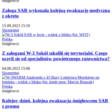
śmigłowce
Załoga SAR wykonała kolejną ewakuację medyczną
z okrętu
15.09.2023 15:10
Skomentuj
Polska
śmigłowce
Z załogami W-3 Sokół szkolili się terytorialsi. Czego
uczyli się od specjalistów powietrznego ratownictwa?
04.08.2023 15:06
Skomentuj
Polska
śmigłowce
Kolejny dzień, kolejna ewakuacja śmigłowcem SAR
z promu