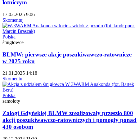
lotniczym
17.02.2025 9:06
Skomentuj
Polska
śmigłowce
BLMW: pierwsze akcje poszukiwawczo-ratownicze
w 2025 roku
21.01.2025 14:18
Skomentuj
Polska
samoloty
Załogi Gdyńskiej BLMW zrealizowały przeszło 800
akcji poszukiwawczo-ratowniczych i pomogły ponad
430 osobom
30.12.2024 11:10