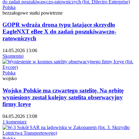
Polska
bezzałogowe statki powietrzne
GOPR wdraża drona typu latające skrzydło
EagleNXT eBee X do zadań poszukiwawczo-
ratowniczych
14.05.2026 13:06
Skomentuj
Polska
wojsko
Wojsko Polskie ma czwartego satelitę. Na orbitę
wyniesiony został kolejny satelita obserwacyjny
firmy Iceye
04.05.2026 13:08
1 komentarz
Polska