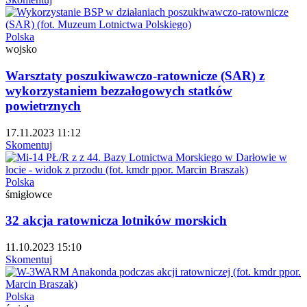
Polska
wojsko
Warsztaty poszukiwawczo-ratownicze (SAR) z
wykorzystaniem bezzałogowych statków
powietrznych
17.11.2023 11:12
Skomentuj
Polska
śmigłowce
32 akcja ratownicza lotników morskich
11.10.2023 15:10
Skomentuj
Polska