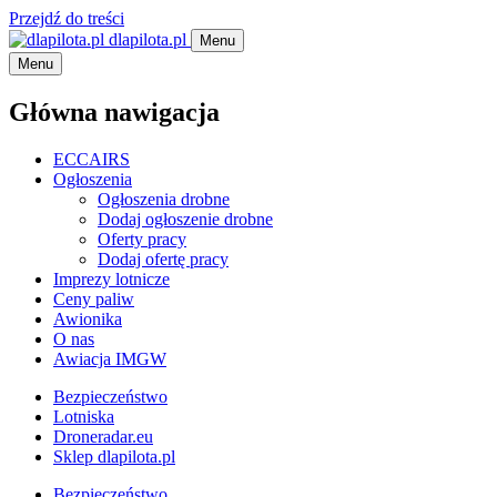
Przejdź do treści
dlapilota.pl
Menu
Menu
Główna nawigacja
ECCAIRS
Ogłoszenia
Ogłoszenia drobne
Dodaj ogłoszenie drobne
Oferty pracy
Dodaj ofertę pracy
Imprezy lotnicze
Ceny paliw
Awionika
O nas
Awiacja IMGW
Bezpieczeństwo
Lotniska
Droneradar.eu
Sklep dlapilota.pl
Bezpieczeństwo