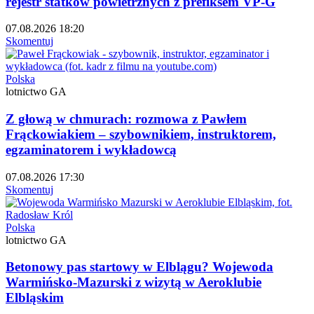
rejestr statków powietrznych z prefiksem VP-G
07.08.2026 18:20
Skomentuj
Polska
lotnictwo GA
Z głową w chmurach: rozmowa z Pawłem
Frąckowiakiem – szybownikiem, instruktorem,
egzaminatorem i wykładowcą
07.08.2026 17:30
Skomentuj
Polska
lotnictwo GA
Betonowy pas startowy w Elblągu? Wojewoda
Warmińsko-Mazurski z wizytą w Aeroklubie
Elbląskim