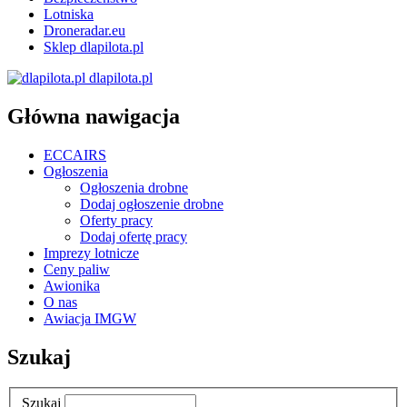
Lotniska
Droneradar.eu
Sklep dlapilota.pl
dlapilota.pl
Główna nawigacja
ECCAIRS
Ogłoszenia
Ogłoszenia drobne
Dodaj ogłoszenie drobne
Oferty pracy
Dodaj ofertę pracy
Imprezy lotnicze
Ceny paliw
Awionika
O nas
Awiacja IMGW
Szukaj
Szukaj