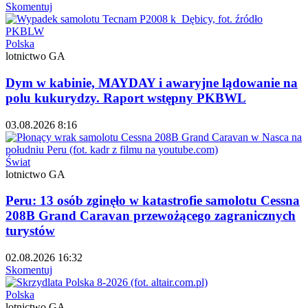
Skomentuj
Polska
lotnictwo GA
Dym w kabinie, MAYDAY i awaryjne lądowanie na
polu kukurydzy. Raport wstępny PKBWL
03.08.2026 8:16
Świat
lotnictwo GA
Peru: 13 osób zginęło w katastrofie samolotu Cessna
208B Grand Caravan przewożącego zagranicznych
turystów
02.08.2026 16:32
Skomentuj
Polska
lotnictwo GA