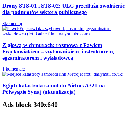
Drony STS-01 i STS-02: ULC przedłuża zwolnienie
dla podmiotów sektora publicznego
Skomentuj
Z głową w chmurach: rozmowa z Pawłem
Frąckowiakiem – szybownikiem, instruktorem,
egzaminatorem i wykładowcą
1 komentarz
Egipt: katastrofa samolotu Airbus A321 na
Półwyspie Synaj (aktualizacja)
Ads block 340x640