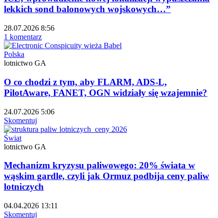
lekkich sond balonowych wojskowych…”
28.07.2026 8:56
1 komentarz
Polska
lotnictwo GA
O co chodzi z tym, aby FLARM, ADS-L,
PilotAware, FANET, OGN widziały się wzajemnie?
24.07.2026 5:06
Skomentuj
Świat
lotnictwo GA
Mechanizm kryzysu paliwowego: 20% świata w
wąskim gardle, czyli jak Ormuz podbija ceny paliw
lotniczych
04.04.2026 13:11
Skomentuj