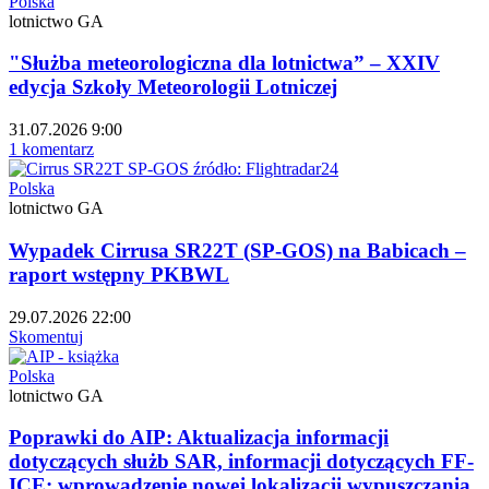
Polska
lotnictwo GA
"Służba meteorologiczna dla lotnictwa” – XXIV
edycja Szkoły Meteorologii Lotniczej
31.07.2026 9:00
1 komentarz
Polska
lotnictwo GA
Wypadek Cirrusa SR22T (SP-GOS) na Babicach –
raport wstępny PKBWL
29.07.2026 22:00
Skomentuj
Polska
lotnictwo GA
Poprawki do AIP: Aktualizacja informacji
dotyczących służb SAR, informacji dotyczących FF-
ICE; wprowadzenie nowej lokalizacji wypuszczania