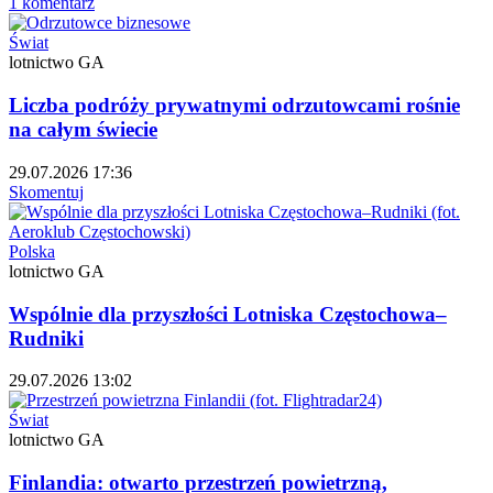
1 komentarz
Świat
lotnictwo GA
Liczba podróży prywatnymi odrzutowcami rośnie
na całym świecie
29.07.2026 17:36
Skomentuj
Polska
lotnictwo GA
Wspólnie dla przyszłości Lotniska Częstochowa–
Rudniki
29.07.2026 13:02
Świat
lotnictwo GA
Finlandia: otwarto przestrzeń powietrzną,