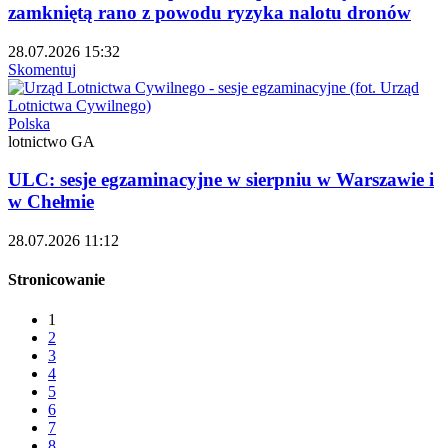
zamkniętą rano z powodu ryzyka nalotu dronów
28.07.2026 15:32
Skomentuj
Polska
lotnictwo GA
ULC: sesje egzaminacyjne w sierpniu w Warszawie i
w Chełmie
28.07.2026 11:12
Stronicowanie
1
2
3
4
5
6
7
8