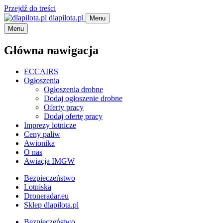
Przejdź do treści
dlapilota.pl
Menu
Menu
Główna nawigacja
ECCAIRS
Ogłoszenia
Ogłoszenia drobne
Dodaj ogłoszenie drobne
Oferty pracy
Dodaj ofertę pracy
Imprezy lotnicze
Ceny paliw
Awionika
O nas
Awiacja IMGW
Bezpieczeństwo
Lotniska
Droneradar.eu
Sklep dlapilota.pl
Bezpieczeństwo