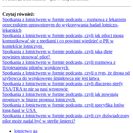
Czytaj również:
Spotkania z lotnictwem w formie podcastu – rozmowa z lekarzem
orzecznikiem uprawnionym do wykonywania badań lotniczo-
lekarskich
Spotkania z lotnictwem w formie podcastu, czyli jak piloci mogą
komunikować się z mediami i co powinni wiedzieć o PR w
kontekście lotniczym
Spotkania z lotnictwem w formie podcastu, czyli jaką dietę
powinien stosować pilot?
Spotkania z lotnictwem w formie podcastu, czyli rozmowa z
fizjoterapeutą pilotów wojskowych
Spotkania z lotnictwem w formie podcastu, czyli o tym, że droga od
szybowca do wojskowego śmigłowca nie jest łatwa
Spotkania z lotnictwem w formie podcastu, czyli dlaczego strefy
TSA/TRA to nie są nasi wrogowie
Spotkania z lotnictwem w formie podcastu, czyli jak powstają
prognozy w biurze prognoz lotniczych
Spotkania z lotnictwem w formie podcastu, czyli specyfika lotów
long-haul w USA
Spotkania z lotnictwem w formie podcastu, czyli czy doświadczony
pilot może nadal być w strefie śmierci?
lotnictwo ga