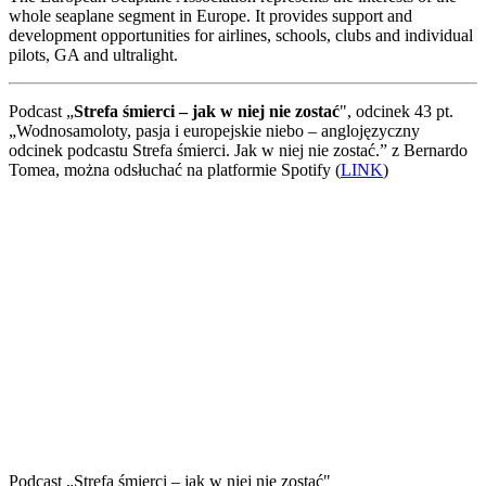
whole seaplane segment in Europe. It provides support and
development opportunities for airlines, schools, clubs and individual
pilots, GA and ultralight.
Podcast „
Strefa śmierci – jak w niej nie zostać
", odcinek 43 pt.
„Wodnosamoloty, pasja i europejskie niebo – anglojęzyczny
odcinek podcastu Strefa śmierci. Jak w niej nie zostać.” z Bernardo
Tomea, można odsłuchać na platformie Spotify (
LINK
)
Podcast „Strefa śmierci – jak w niej nie zostać"