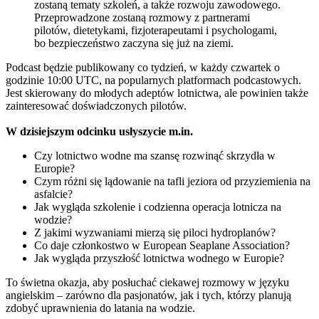
zostaną tematy szkoleń, a także rozwoju zawodowego.
Przeprowadzone zostaną rozmowy z partnerami
pilotów, dietetykami, fizjoterapeutami i psychologami,
bo bezpieczeństwo zaczyna się już na ziemi.
Podcast będzie publikowany co tydzień, w każdy czwartek o
godzinie 10:00 UTC, na popularnych platformach podcastowych.
Jest skierowany do młodych adeptów lotnictwa, ale powinien także
zainteresować doświadczonych pilotów.
W dzisiejszym odcinku usłyszycie m.in.
Czy lotnictwo wodne ma szansę rozwinąć skrzydła w
Europie?
Czym różni się lądowanie na tafli jeziora od przyziemienia na
asfalcie?
Jak wygląda szkolenie i codzienna operacja lotnicza na
wodzie?
Z jakimi wyzwaniami mierzą się piloci hydroplanów?
Co daje członkostwo w European Seaplane Association?
Jak wygląda przyszłość lotnictwa wodnego w Europie?
To świetna okazja, aby posłuchać ciekawej rozmowy w języku
angielskim – zarówno dla pasjonatów, jak i tych, którzy planują
zdobyć uprawnienia do latania na wodzie.