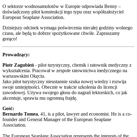
O sektorze wodnosamolotów w Europie odpowiada Benny –
doświadczony pilot konstrukcji tego typu oraz współzałożyciel
European Seaplane Association.
Dzisiejszy odcinek wymaga poświecenia niecałej godziny wolnego
czasu, ale będą to dobrze spożytkowane chwile. Zapraszamy
gorąco!
Prowadzący:
Piotr Zagubień
- pilot turystyczny, chemik i ratownik medyczny z
wykształcenia. Pracował w zespole ratownictwa medycznego na
warszawskim Okęciu.
Jako pilot turystyczny nieustannie szuka nowej wiedzy i rozwija
swoje umiejętności. Obecnie w trakcie szkolenia do licencji
zawodowej. Używa swojego głosu do nagrań lektorskich, co jak
akcentuje, sprawia mu ogromną frajdę.
Gość:
Bernardo Tomea
, 41, is a pilot, lawyer and economist. He is a co-
founder and General Manager of the European Seaplane
Association.
The European Seaplane Association represents the interests of the