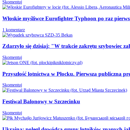
Skomentuj
Włoskie myśliwce Eurofighter Typhoon po raz pierws
1 komentarz
Zdarzyło się dzisiaj: "W trakcie zakrętu szybowiec
Skomentuj
Przyszłość lotnictwa w Płocku. Pierwsza publiczna p
Skomentuj
Festiwal Balonowy w Szczecinku
Skomentuj
Ukraina: poległ dowódca grupy lotników znanych j