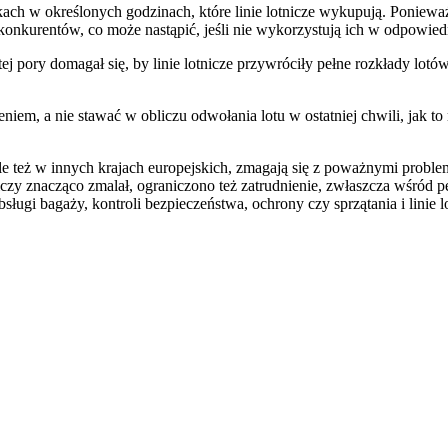
iskach w określonych godzinach, które linie lotnicze wykupują. Ponie
cz konkurentów, co może nastąpić, jeśli nie wykorzystują ich w odpowie
ej pory domagał się, by linie lotnicze przywróciły pełne rozkłady lot
iem, a nie stawać w obliczu odwołania lotu w ostatniej chwili, jak t
ii, ale też w innych krajach europejskich, zmagają się z poważnymi pr
czy znacząco zmalał, ograniczono też zatrudnienie, zwłaszcza wśród p
obsługi bagaży, kontroli bezpieczeństwa, ochrony czy sprzątania i lin