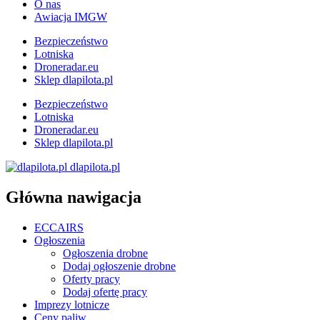
O nas
Awiacja IMGW
Bezpieczeństwo
Lotniska
Droneradar.eu
Sklep dlapilota.pl
Bezpieczeństwo
Lotniska
Droneradar.eu
Sklep dlapilota.pl
dlapilota.pl
Główna nawigacja
ECCAIRS
Ogłoszenia
Ogłoszenia drobne
Dodaj ogłoszenie drobne
Oferty pracy
Dodaj ofertę pracy
Imprezy lotnicze
Ceny paliw