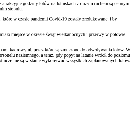
waż atrakcyjne godziny lotów na lotniskach z dużym ruchem są cennym
dnim stopniu.
ów, które w czasie pandemii Covid-19 zostały zredukowane, i by
o miało miejsce w okresie świąt wielkanocnych i przerwy w połowie
oblemami kadrowymi, przez które są zmuszone do odwoływania lotów. W
ersonelu naziemnego, a teraz, gdy popyt na latanie wrócił do poziomu
ie lotnicze nie są w stanie wykonywać wszystkich zaplanowanych lotów.