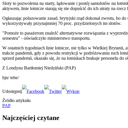
Sloty to pozwolenia na starty, lądowanie i postój samolotów na lotn
aktywem, linie lotnicze starają się nie dopuścić do ich utraty na rze
Ogłaszając poluzowanie zasad, brytyjski rząd dokonał zwrotu, bo do t
wykorzystywały przynajmniej 70 proc. przydzielonych im slotów.
"Pomoże to pasażerom znaleźć alternatywne rozwiązania z wyprzedzen
semestru" - oświadczyło ministerstwo transportu.
W ostatnich tygodniach linie lotnicze, nie tylko w Wielkiej Brytan
trakcie pandemii, gdy z powodu restrykcji w podróżowaniu ruch lotni
sprzed pandemii, okazało się, że na lotniskach brakuje personelu do 
Z Londynu Bartłomiej Niedziński (PAP)
bjn/ tebe/
Źródło artykułu
PAP
Najczęściej czytane