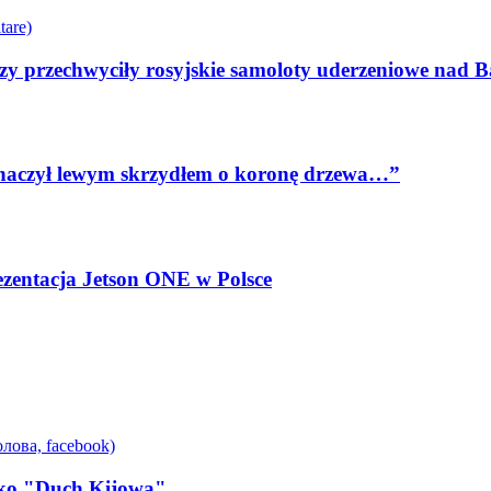
zy przechwyciły rosyjskie samoloty uderzeniowe nad B
 zahaczył lewym skrzydłem o koronę drzewa…”
rezentacja Jetson ONE w Polsce
ako "Duch Kijowa"