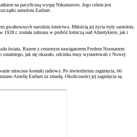
statkiem na pacyficzną wyspę Nikumaroro. Jego celem jest
szczątki samolotu Earhart.
em gwałtownych narodzin lotnictwa. Miłością jej życia były samoloty.
 1928 r. została zabrana w podróż lotniczą nad Atlantykiem, jak i
 dookoła świata. Razem z cenionym nawigatorem Fredem Noonanem
statniego, jak się okazało, odcinka trasy wystartowali z Nowej
anie utracono kontakt radiowy. Po stwierdzeniu zaginięcia, 66
nano Amelię Earhart za zmarłą. Okoliczności jej zaginięcia są