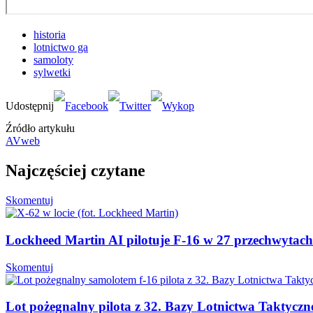
historia
lotnictwo ga
samoloty
sylwetki
Źródło artykułu
AVweb
Najczęściej czytane
Skomentuj
Lockheed Martin AI pilotuje F-16 w 27 przechwytac
Skomentuj
Lot pożegnalny pilota z 32. Bazy Lotnictwa Taktyczn