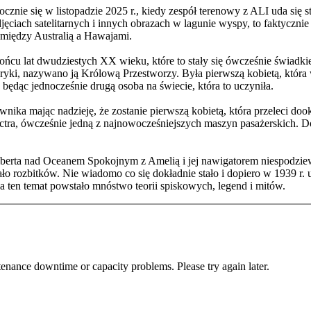
znie się w listopadzie 2025 r., kiedy zespół terenowy z ALI uda się 
ęciach satelitarnych i innych obrazach w lagunie wyspy, to faktycznie 
 między Australią a Hawajami.
końcu lat dwudziestych XX wieku, które to stały się ówcześnie świadki
ryki, nazywano ją Królową Przestworzy. Była pierwszą kobietą, która w
 będąc jednocześnie drugą osoba na świecie, która to uczyniła.
ównika mając nadzieję, że zostanie pierwszą kobietą, która przeleci
ra, ówcześnie jedną z najnowocześniejszych maszyn pasażerskich. Do o
ilberta nad Oceanem Spokojnym z Amelią i jej nawigatorem niespodziew
rozbitków. Nie wiadomo co się dokładnie stało i dopiero w 1939 r. uz
na ten temat powstało mnóstwo teorii spiskowych, legend i mitów.