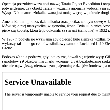
Operacja poszukiwawcza nosi nazwę Taraia Object Expedition i rozpoc
potwierdzenie, czy obiekt Taraia – wizualna anomalia widoczna na zdj
Wyspa Nikumaroro zlokalizowana jest mniej więcej w połowie drogi
Amelia Earhart, pilotka, dziennikarka oraz poetka, zdobyła sławę w 
Mówi się o niej marzycielka, wizjonerka, ikona. Była ulubienicą Ame
pierwszą kobietą, która tego dokonała za sterami (samotnie) w 1932 r.
W 1937 r. podjęła się wyzwania aby oblecieć kulę ziemską wzdłuż r
wykorzystała do tego celu dwusilnikowy samolot Lockheed L-10 Elect
Gwinei.
Podczas 40 dnia podroży, gdy lotnicy znajdowali się rejonie wysp G
samolotów i 9 okrętów marynarki wojennej USA bezskutecznie szukało 
obecnie największą, nierozwiązaną tajemnicą z dziejów lotnictwa, a 