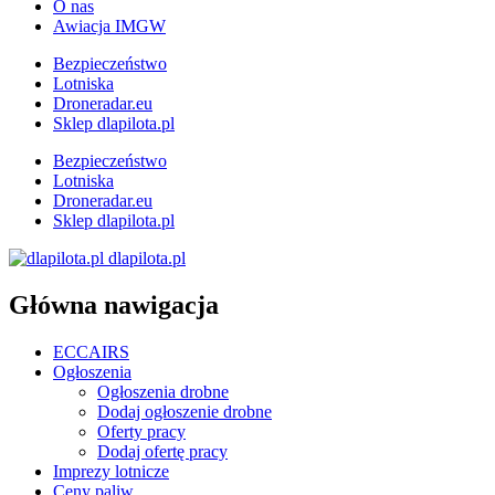
O nas
Awiacja IMGW
Bezpieczeństwo
Lotniska
Droneradar.eu
Sklep dlapilota.pl
Bezpieczeństwo
Lotniska
Droneradar.eu
Sklep dlapilota.pl
dlapilota.pl
Główna nawigacja
ECCAIRS
Ogłoszenia
Ogłoszenia drobne
Dodaj ogłoszenie drobne
Oferty pracy
Dodaj ofertę pracy
Imprezy lotnicze
Ceny paliw