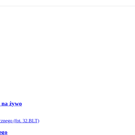
h na żywo
ego