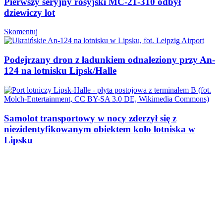
Pierwszy seryjny rosyjski MC-21-310 odbył
dziewiczy lot
Skomentuj
Podejrzany dron z ładunkiem odnaleziony przy An-
124 na lotnisku Lipsk/Halle
Samolot transportowy w nocy zderzył się z
niezidentyfikowanym obiektem koło lotniska w
Lipsku