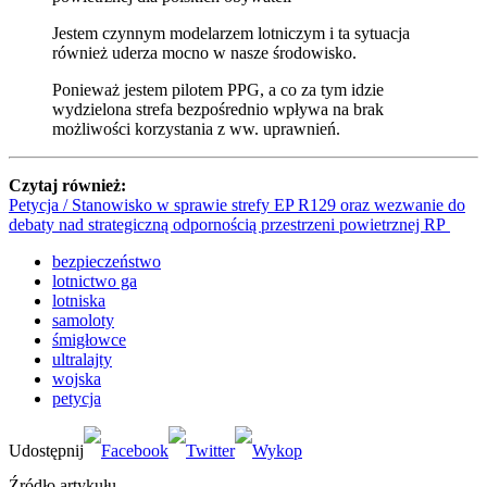
Jestem czynnym modelarzem lotniczym i ta sytuacja
również uderza mocno w nasze środowisko.
Ponieważ jestem pilotem PPG, a co za tym idzie
wydzielona strefa bezpośrednio wpływa na brak
możliwości korzystania z ww. uprawnień.
Czytaj również:
Petycja / Stanowisko w sprawie strefy EP R129 oraz wezwanie do
debaty nad strategiczną odpornością przestrzeni powietrznej RP
bezpieczeństwo
lotnictwo ga
lotniska
samoloty
śmigłowce
ultralajty
wojska
petycja
Źródło artykułu