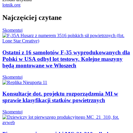
lotnik.org
Najczęściej czytane
Skomentuj
Ostatni z 16 samolotów F-35 wyprodukowanych dla
Polski w USA odbył lot testowy. Kolejne maszyny
będą montowane we Włoszech
Skomentuj
Konsultacje dot. projektu rozporządzenia MI w
sprawie klasyfikacji statków powietrznych
Skomentuj