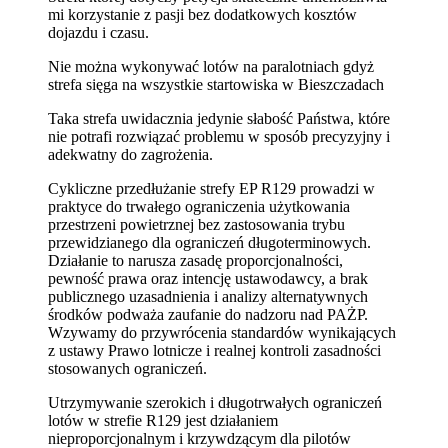
mi korzystanie z pasji bez dodatkowych kosztów
dojazdu i czasu.
Nie można wykonywać lotów na paralotniach gdyż
strefa sięga na wszystkie startowiska w Bieszczadach
Taka strefa uwidacznia jedynie słabość Państwa, które
nie potrafi rozwiązać problemu w sposób precyzyjny i
adekwatny do zagrożenia.
Cykliczne przedłużanie strefy EP R129 prowadzi w
praktyce do trwałego ograniczenia użytkowania
przestrzeni powietrznej bez zastosowania trybu
przewidzianego dla ograniczeń długoterminowych.
Działanie to narusza zasadę proporcjonalności,
pewność prawa oraz intencję ustawodawcy, a brak
publicznego uzasadnienia i analizy alternatywnych
środków podważa zaufanie do nadzoru nad PAŻP.
Wzywamy do przywrócenia standardów wynikających
z ustawy Prawo lotnicze i realnej kontroli zasadności
stosowanych ograniczeń.
Utrzymywanie szerokich i długotrwałych ograniczeń
lotów w strefie R129 jest działaniem
nieproporcjonalnym i krzywdzącym dla pilotów