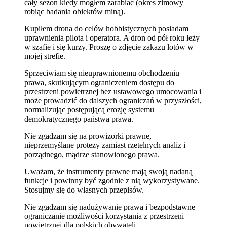
cały sezon kiedy mogłem zarabiać (okres zimowy
robiąc badania obiektów miną).
Kupiłem drona do celów hobbistycznych posiadam
uprawnienia pilota i operatora. A dron od pół roku leży
w szafie i się kurzy. Proszę o zdjęcie zakazu lotów w
mojej strefie.
Sprzeciwiam się nieuprawnionemu obchodzeniu
prawa, skutkującym ograniczeniem dostępu do
przestrzeni powietrznej bez ustawowego umocowania i
może prowadzić do dalszych ograniczań w przyszłości,
normalizując postępującą erozję systemu
demokratycznego państwa prawa.
Nie zgadzam się na prowizorki prawne,
nieprzemyślane protezy zamiast rzetelnych analiz i
porządnego, mądrze stanowionego prawa.
Uważam, że instrumenty prawne mają swoją nadaną
funkcje i powinny być zgodnie z nią wykorzystywane.
Stosujmy się do własnych przepisów.
Nie zgadzam się nadużywanie prawa i bezpodstawne
ograniczanie możliwości korzystania z przestrzeni
powietrznej dla polskich obywateli