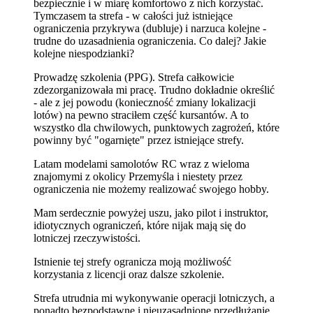
bezpiecznie i w miarę komfortowo z nich korzystać.
Tymczasem ta strefa - w całości już istniejące
ograniczenia przykrywa (dubluje) i narzuca kolejne -
trudne do uzasadnienia ograniczenia. Co dalej? Jakie
kolejne niespodzianki?
Prowadzę szkolenia (PPG). Strefa całkowicie
zdezorganizowała mi pracę. Trudno dokładnie określić
- ale z jej powodu (konieczność zmiany lokalizacji
lotów) na pewno straciłem część kursantów. A to
wszystko dla chwilowych, punktowych zagrożeń, które
powinny być "ogarnięte" przez istniejące strefy.
Latam modelami samolotów RC wraz z wieloma
znajomymi z okolicy Przemyśla i niestety przez
ograniczenia nie możemy realizować swojego hobby.
Mam serdecznie powyżej uszu, jako pilot i instruktor,
idiotycznych ograniczeń, które nijak mają się do
lotniczej rzeczywistości.
Istnienie tej strefy ogranicza moją możliwość
korzystania z licencji oraz dalsze szkolenie.
Strefa utrudnia mi wykonywanie operacji lotniczych, a
ponadto bezpodstawne i nieuzasadnione przedłużanie