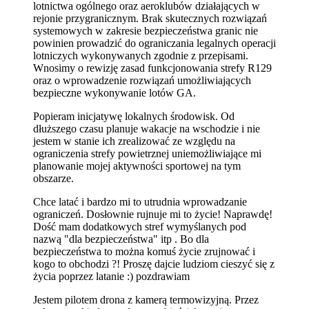
lotnictwa ogólnego oraz aeroklubów działających w
rejonie przygranicznym. Brak skutecznych rozwiązań
systemowych w zakresie bezpieczeństwa granic nie
powinien prowadzić do ograniczania legalnych operacji
lotniczych wykonywanych zgodnie z przepisami.
Wnosimy o rewizję zasad funkcjonowania strefy R129
oraz o wprowadzenie rozwiązań umożliwiających
bezpieczne wykonywanie lotów GA.
Popieram inicjatywę lokalnych środowisk. Od
dłuższego czasu planuje wakacje na wschodzie i nie
jestem w stanie ich zrealizować ze względu na
ograniczenia strefy powietrznej uniemożliwiające mi
planowanie mojej aktywności sportowej na tym
obszarze.
Chce latać i bardzo mi to utrudnia wprowadzanie
ograniczeń. Dosłownie rujnuje mi to życie! Naprawdę!
Dość mam dodatkowych stref wymyślanych pod
nazwą "dla bezpieczeństwa" itp . Bo dla
bezpieczeństwa to można komuś życie zrujnować i
kogo to obchodzi ?! Proszę dajcie ludziom cieszyć się z
życia poprzez latanie :) pozdrawiam
Jestem pilotem drona z kamerą termowizyjną. Przez