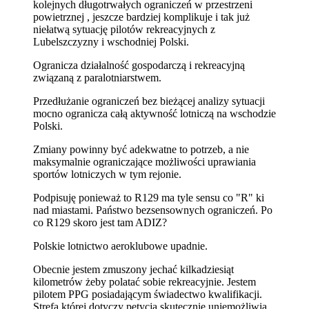
kolejnych długotrwałych ograniczeń w przestrzeni
powietrznej , jeszcze bardziej komplikuje i tak już
niełatwą sytuację pilotów rekreacyjnych z
Lubelszczyzny i wschodniej Polski.
Ogranicza działalność gospodarczą i rekreacyjną
związaną z paralotniarstwem.
Przedłużanie ograniczeń bez bieżącej analizy sytuacji
mocno ogranicza całą aktywność lotniczą na wschodzie
Polski.
Zmiany powinny być adekwatne to potrzeb, a nie
maksymalnie ograniczające możliwości uprawiania
sportów lotniczych w tym rejonie.
Podpisuję ponieważ to R129 ma tyle sensu co "R" ki
nad miastami. Państwo bezsensownych ograniczeń. Po
co R129 skoro jest tam ADIZ?
Polskie lotnictwo aeroklubowe upadnie.
Obecnie jestem zmuszony jechać kilkadziesiąt
kilometrów żeby polatać sobie rekreacyjnie. Jestem
pilotem PPG posiadającym świadectwo kwalifikacji.
Strefa której dotyczy petycja skutecznie uniemożliwia