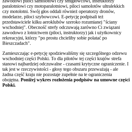
zawodowi piloci samolotowi czy smigłowcowi, instruktorzy
paralotniowi czy motoparalotniowi, piloci samolotów ultralekkich
czy motolotni. Swój głos oddali również operatorzy dronów,
modelarze, piloci szybowcowi. E-petycję podpisali też
przedstawiciele kilku aeroklubów szeroko rozumianej "ściany
wschodniej". Obecność strefy odczuwają zarówno Ci związani
zawodowo z lotnictwem (piloci, instruktorzy) jak i użytkownicy
rekreacyjni, którzy "po prostu chcieliby sobie polatać po
Bieszczadach".
Zamieszczając e-petycję spodziewaliśmy się szczególnego odzewu
wschodniej części Polski. To dla pilotów tej części krajów strefa
stanowi najbardziej odczuwalne - czasami krytyczne ograniczenie. I
tak jest w rzeczywistości - głosy tego obszaru przeważają - ale
żadna część kraju nie pozostaje zupełnie na te ograniczenia
obojętna.
Poniżej wykres rozłożenia podpisów na umowne części
Polski.