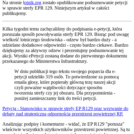
Na stronie l
otnik.org
zostało opublikowane podsumowanie petycji
w sprawie strefy EPR 129. Niniejszym artykuł w całości
publikujemy.
Kilka tygodni temu zachęcaliśmy do podpisania e-petycji, która
poruszała sposób powoływania strefy EPR 129. Biorąc pod uwagę
wielkość lotniczego środowiska - odzew był bardzo duży - a
udzielane dodatkowe odpowiedzi - często bardzo ciekawe. Bardzo
dziękujemy za aktywny odzew i prezentujmy podsumowanie tej
akcji. Wyniki ePetycji zostaną dodane do pierwotnego dokumentu
przekazanego do Ministerstwa Infrastruktury.
W dniu publikacji tego tekstu swojego poparcia dla e-
petycji udzieliło 319 osób. To potwierdzone za pomocą
emaila głosy, które popierały główną tezę naszej akcji
czyli poważne wątpliwości dotyczące sposobu
tworzenia strefy czy jej obszaru. Dla przypomnienia -
poniżej zamieszczamy link do treści petycji.
Petycja - ​Stanowisko w sprawie strefy EP R129 oraz wezwanie do
debaty nad strategiczną odpornością przestrzeni powietrznej RP.
Analizując podpisy i komentarze - widać, że EP R129 "porusza"
właściwie wszystkich użytkowników przestrzeni powietrznej. Są tu