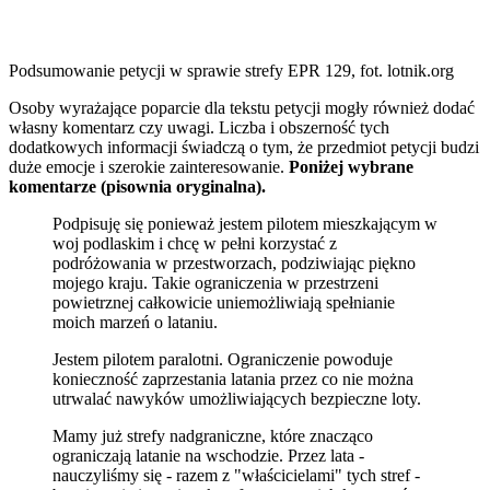
Podsumowanie petycji w sprawie strefy EPR 129, fot. lotnik.org
Osoby wyrażające poparcie dla tekstu petycji mogły również dodać
własny komentarz czy uwagi. Liczba i obszerność tych
dodatkowych informacji świadczą o tym, że przedmiot petycji budzi
duże emocje i szerokie zainteresowanie.
Poniżej wybrane
komentarze (pisownia oryginalna).
Podpisuję się ponieważ jestem pilotem mieszkającym w
woj podlaskim i chcę w pełni korzystać z
podróżowania w przestworzach, podziwiając piękno
mojego kraju. Takie ograniczenia w przestrzeni
powietrznej całkowicie uniemożliwiają spełnianie
moich marzeń o lataniu.
Jestem pilotem paralotni. Ograniczenie powoduje
konieczność zaprzestania latania przez co nie można
utrwalać nawyków umożliwiających bezpieczne loty.
Mamy już strefy nadgraniczne, które znacząco
ograniczają latanie na wschodzie. Przez lata -
nauczyliśmy się - razem z "właścicielami" tych stref -