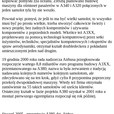
kopiować pomysłu zza oceanu. Zresztą planowano budowę
maszyny dla ośmiuset pasażerów w A340 i A320 połączonych w
jeden samolot tylu by nie weszło.
Powstał więc pomysł, że jeśli to ma być wielki samolot, to wszystko
musi być po prostu wielkie, trzeba stworzyć całkowicie świeży i
nowy projekt, bez żadnych kompromisów i używania
komponentów z poprzednich modeli. Wkrótce też A3XX,
projektowany za pomocą technologii komputerowej przez setki
inżynierów, techników, specjalistów komputerowych i ekspertów do
spraw aerodynamiki, otrzymał kształt doubledeckera z pokładami
umieszczonymi jeden nad drugim.
19 grudnia 2000 roku rada nadzorcza Airbusa przegłosowała
rozpoczęcie wartego 8,8 miliardów euro programu budowy A3XX,
przemianowanego na A380; nazwa ta była zerwaniem z tradycją
nadawania kolejnych numerów kolejnym samolotom, ale
zdecydowano się na ten krok, gdyż cyfra 8 przypomina poprzeczny
przekrój dwupokładowej maszyny. Wtedy też firma otrzymała
zamówienie na 55 takich samolotów od sześciu klientów.
Ostateczny kształt w fazie projektu A380 uzyskał w 2001 roku a
montaż pierwszego egzemplarza rozpoczął się rok później.
Styczeń 2005 - prezentacja A380, fot. Airbus