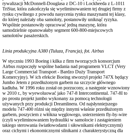
rywalizacji McDonnell-Douglasa z DC-10 i Lockheeda z L-1011
TriStar, która zakończyła się wyeliminowaniem tej drugiej firmy z
rynku cywilnego z powodu nasycenia rynku maszynami tej klasy,
do której należały oba samoloty, postanowiły uniknąć ryzyka.
Wspólnie postanowiły opracować jedną maszynę, która
samodzielnie opanowałaby segment 600-800-miejscowych
samolotów pasażerskich.
Linia produkcyjna A380 (Tuluza, Francja), fot. Airbus
W styczniu 1993 Boeing i kilka z firm tworzących konsorcjum
Airbus rozpoczęły wspólne badania nad programem VLCT (Very
Large Commercial Transport - Bardzo Duży Transport
Komercyjny). W ich efekcie Boeing stworzył projekt 747X będący
Jumbo Jetem z przedłużonym garbem na szczycie głównego
kadłuba. W 1996 roku został on porzucony, a następnie wznowiony
w 2010 r., by wyewoluować jako 747-8 Intercontinental. 747-8I to
po prostu projekt jumbo wykonany za pomocą technologii
używanych przy produkcji Dreamlinera. Od najsłynniejszego
modelu 747-400 różni się między innymi właśnie przedłużonym
garbem, poszyciem z włókna węglowego, usterzeniem fly-by-wire
(czyli wyeliminowaniem hydrauliki w samolocie i zastąpieniem
takiego sterowania światłowodami i siłownikami elektrycznymi)
oraz cichymi i ekonomicznymi silnikami z charakterystyczną dla