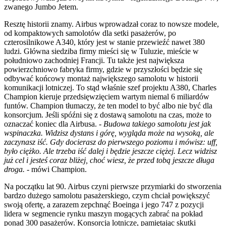
zwanego Jumbo Jetem.
Resztę historii znamy. Airbus wprowadzał coraz to nowsze modele,
od kompaktowych samolotów dla setki pasażerów, po
czterosilnikowe A340, który jest w stanie przewieźć nawet 380
ludzi. Główna siedziba firmy mieści się w Tuluzie, mieście w
południowo zachodniej Francji. Tu także jest największa
powierzchniowo fabryka firmy, gdzie w przyszłości będzie się
odbywać końcowy montaż największego samolotu w historii
komunikacji lotniczej. To stąd właśnie szef projektu A380, Charles
Champion kieruje przedsięwzięciem wartym niemal 6 miliardów
funtów. Champion tłumaczy, że ten model to być albo nie być dla
konsorcjum. Jeśli spóźni się z dostawą samolotu na czas, może to
oznaczać koniec dla Airbusa. -
Budowa takiego samolotu jest jak
wspinaczka. Widzisz dystans i górę, wygląda może na wysoką, ale
zaczynasz iść. Gdy docierasz do pierwszego poziomu i mówisz: uff,
było ciężko. Ale trzeba iść dalej i będzie jeszcze ciężej. Lecz widzisz
już cel i jesteś coraz bliżej, choć wiesz, że przed tobą jeszcze długa
droga.
- mówi Champion.
Na początku lat 90. Airbus czyni pierwsze przymiarki do stworzenia
bardzo dużego samolotu pasażerskiego, czym chciał powiększyć
swoją ofertę, a zarazem zepchnąć Boeinga i jego 747 z pozycji
lidera w segmencie rynku maszyn mogących zabrać na pokład
ponad 300 pasażerów. Konsorcja lotnicze, pamiętając skutki