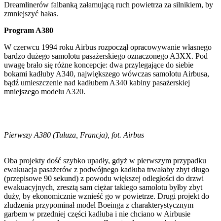
Dreamlinerów falbanką załamującą ruch powietrza za silnikiem, by
zmniejszyć hałas.
Program A380
W czerwcu 1994 roku Airbus rozpoczął opracowywanie własnego
bardzo dużego samolotu pasażerskiego oznaczonego A3XX. Pod
uwagę brało się różne koncepcje: dwa przylegające do siebie
bokami kadłuby A340, największego wówczas samolotu Airbusa,
bądź umieszczenie nad kadłubem A340 kabiny pasażerskiej
mniejszego modelu A320.
Pierwszy A380 (Tuluza, Francja), fot. Airbus
Oba projekty dość szybko upadły, gdyż w pierwszym przypadku
ewakuacja pasażerów z podwójnego kadłuba trwałaby zbyt długo
(przepisowe 90 sekund) z powodu większej odległości do drzwi
ewakuacyjnych, zresztą sam ciężar takiego samolotu byłby zbyt
duży, by ekonomicznie wznieść go w powietrze. Drugi projekt do
złudzenia przypominał model Boeinga z charakterystycznym
garbem w przedniej części kadłuba i nie chciano w Airbusie