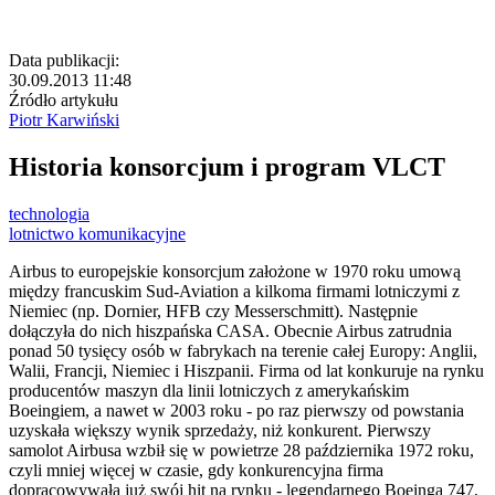
Data publikacji:
30.09.2013 11:48
Źródło artykułu
Piotr Karwiński
Historia konsorcjum i program VLCT
technologia
lotnictwo komunikacyjne
Airbus to europejskie konsorcjum założone w 1970 roku umową
między francuskim Sud-Aviation a kilkoma firmami lotniczymi z
Niemiec (np. Dornier, HFB czy Messerschmitt). Następnie
dołączyła do nich hiszpańska CASA. Obecnie Airbus zatrudnia
ponad 50 tysięcy osób w fabrykach na terenie całej Europy: Anglii,
Walii, Francji, Niemiec i Hiszpanii. Firma od lat konkuruje na rynku
producentów maszyn dla linii lotniczych z amerykańskim
Boeingiem, a nawet w 2003 roku - po raz pierwszy od powstania
uzyskała większy wynik sprzedaży, niż konkurent. Pierwszy
samolot Airbusa wzbił się w powietrze 28 października 1972 roku,
czyli mniej więcej w czasie, gdy konkurencyjna firma
dopracowywała już swój hit na rynku - legendarnego Boeinga 747,