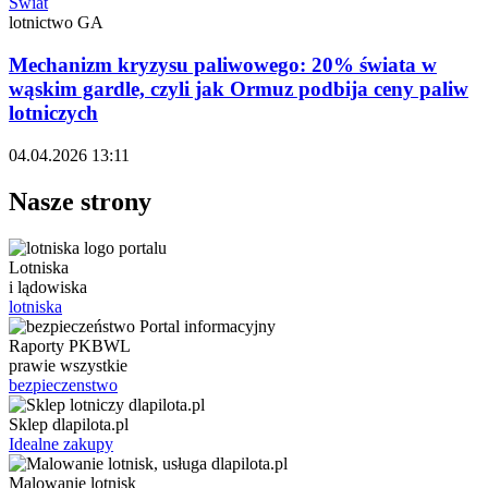
Świat
lotnictwo GA
Mechanizm kryzysu paliwowego: 20% świata w
wąskim gardle, czyli jak Ormuz podbija ceny paliw
lotniczych
04.04.2026 13:11
Nasze strony
Lotniska
i lądowiska
lotniska
Raporty PKBWL
prawie wszystkie
bezpieczenstwo
Sklep dlapilota.pl
Idealne zakupy
Malowanie lotnisk