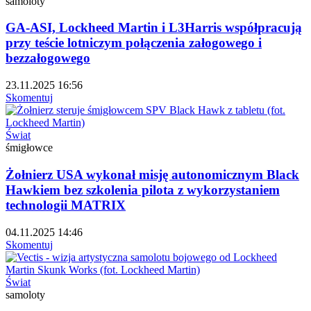
samoloty
GA-ASI, Lockheed Martin i L3Harris współpracują
przy teście lotniczym połączenia załogowego i
bezzałogowego
23.11.2025 16:56
Skomentuj
Świat
śmigłowce
Żołnierz USA wykonał misję autonomicznym Black
Hawkiem bez szkolenia pilota z wykorzystaniem
technologii MATRIX
04.11.2025 14:46
Skomentuj
Świat
samoloty