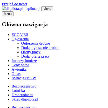
Przejdź do treści
dlapilota.pl
Menu
Menu
Główna nawigacja
ECCAIRS
Ogłoszenia
Ogłoszenia drobne
Dodaj ogłoszenie drobne
Oferty pracy
Dodaj ofertę pracy
Imprezy lotnicze
Ceny paliw
Awionika
O nas
Awiacja IMGW
Bezpieczeństwo
Lotniska
Droneradar.eu
Sklep dlapilota.pl
Bezpieczeństwo