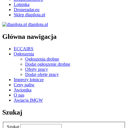
Lotniska
Droneradar.eu
Sklep dlapilota.pl
dlapilota.pl
Główna nawigacja
ECCAIRS
Ogłoszenia
Ogłoszenia drobne
Dodaj ogłoszenie drobne
Oferty pracy
Dodaj ofertę pracy
Imprezy lotnicze
Ceny paliw
Awionika
O nas
Awiacja IMGW
Szukaj
Szukaj