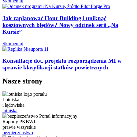
Skomentuj
Jak zaplanować Hour Building i uniknąć
kosztownych błędów? Nowy odcinek serii „Na
Kursie”
Skomentuj
Konsultacje dot. projektu rozporządzenia MI w
sprawie klasyfikacji statków powietrznych
Nasze strony
Lotniska
i lądowiska
lotniska
Raporty PKBWL
prawie wszystkie
bezpieczenstwo