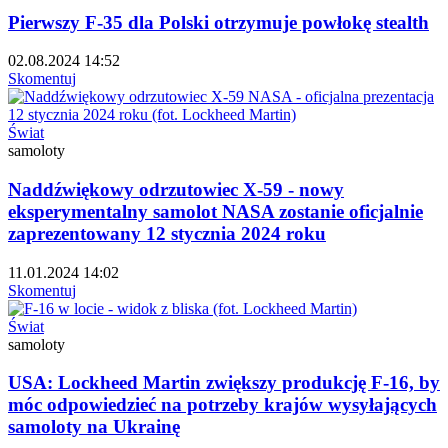
Pierwszy F-35 dla Polski otrzymuje powłokę stealth
02.08.2024 14:52
Skomentuj
Świat
samoloty
Naddźwiękowy odrzutowiec X-59 - nowy
eksperymentalny samolot NASA zostanie oficjalnie
zaprezentowany 12 stycznia 2024 roku
11.01.2024 14:02
Skomentuj
Świat
samoloty
USA: Lockheed Martin zwiększy produkcję F-16, by
móc odpowiedzieć na potrzeby krajów wysyłających
samoloty na Ukrainę