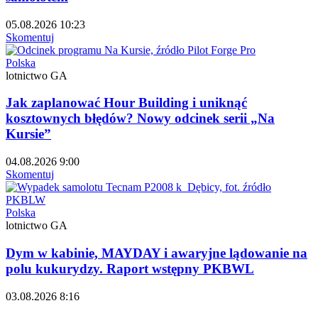
05.08.2026 10:23
Skomentuj
Polska
lotnictwo GA
Jak zaplanować Hour Building i uniknąć
kosztownych błędów? Nowy odcinek serii „Na
Kursie”
04.08.2026 9:00
Skomentuj
Polska
lotnictwo GA
Dym w kabinie, MAYDAY i awaryjne lądowanie na
polu kukurydzy. Raport wstępny PKBWL
03.08.2026 8:16