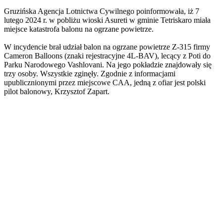
Gruzińska Agencja Lotnictwa Cywilnego poinformowała, iż 7
lutego 2024 r. w pobliżu wioski Asureti w gminie Tetriskaro miała
miejsce katastrofa balonu na ogrzane powietrze.
W incydencie brał udział balon na ogrzane powietrze Z-315 firmy
Cameron Balloons (znaki rejestracyjne 4L-BAV), lecący z Poti do
Parku Narodowego Vashlovani. Na jego pokładzie znajdowały się
trzy osoby. Wszystkie zginęły. Zgodnie z informacjami
upublicznionymi przez miejscowe CAA, jedną z ofiar jest polski
pilot balonowy, Krzysztof Zapart.