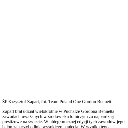
ŚP Krzysztof Zapart, fot. Team Poland One Gordon Bennett
Zapart brał udział wielokrotnie w Pucharze Gordona Bennetta –
zawodach uważanych w środowisku lotniczym za najbardziej
prestiżowe na świecie. W ubiegłorocznej edycji tych zawodów jego
balon zahaczył o linię wysokiego napięcia. W wyniku tego