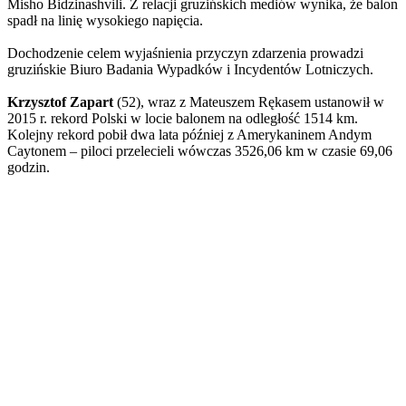
Misho Bidzinashvili. Z relacji gruzińskich mediów wynika, że balon
spadł na linię wysokiego napięcia.
Dochodzenie celem wyjaśnienia przyczyn zdarzenia prowadzi
gruzińskie Biuro Badania Wypadków i Incydentów Lotniczych.
Krzysztof Zapart
(52), wraz z Mateuszem Rękasem ustanowił w
2015 r. rekord Polski w locie balonem na odległość 1514 km.
Kolejny rekord pobił dwa lata później z Amerykaninem Andym
Caytonem – piloci przelecieli wówczas 3526,06 km w czasie 69,06
godzin.