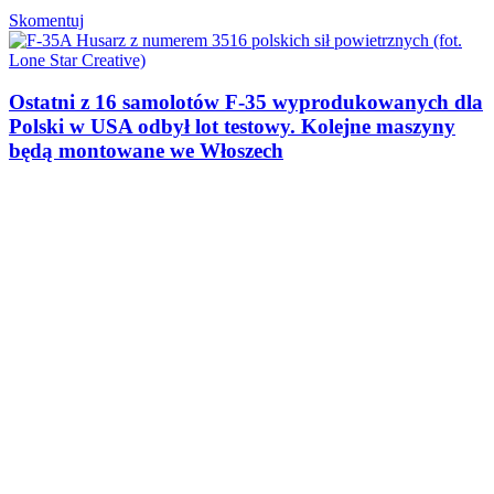
Skomentuj
Ostatni z 16 samolotów F-35 wyprodukowanych dla
Polski w USA odbył lot testowy. Kolejne maszyny
będą montowane we Włoszech