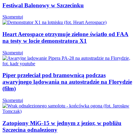
Festiwal Balonowy w Szczecinku
Skomentuj
Heart Aerospace otrzymuje zielone światło od FAA
na testy w locie demonstratora X1
Skomentuj
Piper przeleciał pod bramownicą podczas
awaryjnego lądowania na autostradzie na Florydzie
(film)
Skomentuj
Zatopiony MiG-15 w jednym z jezior, w pobliżu
Szczecina odnaleziony