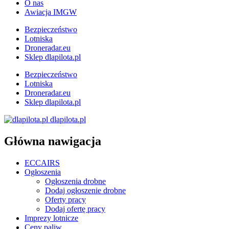
O nas
Awiacja IMGW
Bezpieczeństwo
Lotniska
Droneradar.eu
Sklep dlapilota.pl
Bezpieczeństwo
Lotniska
Droneradar.eu
Sklep dlapilota.pl
dlapilota.pl
Główna nawigacja
ECCAIRS
Ogłoszenia
Ogłoszenia drobne
Dodaj ogłoszenie drobne
Oferty pracy
Dodaj ofertę pracy
Imprezy lotnicze
Ceny paliw