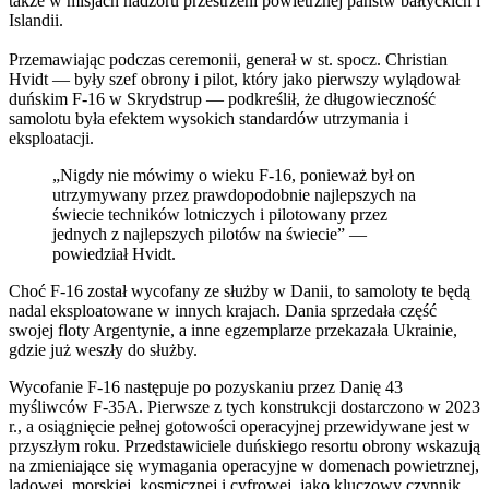
także w misjach nadzoru przestrzeni powietrznej państw bałtyckich i
Islandii.
Przemawiając podczas ceremonii, generał w st. spocz. Christian
Hvidt — były szef obrony i pilot, który jako pierwszy wylądował
duńskim F-16 w Skrydstrup — podkreślił, że długowieczność
samolotu była efektem wysokich standardów utrzymania i
eksploatacji.
„Nigdy nie mówimy o wieku F-16, ponieważ był on
utrzymywany przez prawdopodobnie najlepszych na
świecie techników lotniczych i pilotowany przez
jednych z najlepszych pilotów na świecie” —
powiedział Hvidt.
Choć F-16 został wycofany ze służby w Danii, to samoloty te będą
nadal eksploatowane w innych krajach. Dania sprzedała część
swojej floty Argentynie, a inne egzemplarze przekazała Ukrainie,
gdzie już weszły do służby.
Wycofanie F-16 następuje po pozyskaniu przez Danię 43
myśliwców F-35A. Pierwsze z tych konstrukcji dostarczono w 2023
r., a osiągnięcie pełnej gotowości operacyjnej przewidywane jest w
przyszłym roku. Przedstawiciele duńskiego resortu obrony wskazują
na zmieniające się wymagania operacyjne w domenach powietrznej,
lądowej, morskiej, kosmicznej i cyfrowej, jako kluczowy czynnik