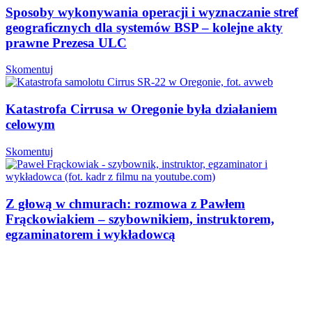
Sposoby wykonywania operacji i wyznaczanie stref
geograficznych dla systemów BSP – kolejne akty
prawne Prezesa ULC
Skomentuj
Katastrofa Cirrusa w Oregonie była działaniem
celowym
Skomentuj
Z głową w chmurach: rozmowa z Pawłem
Frąckowiakiem – szybownikiem, instruktorem,
egzaminatorem i wykładowcą