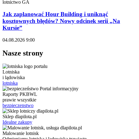
lotnictwo GA
Jak zaplanować Hour Building i uniknąć
kosztownych błędów? Nowy odcinek serii „Na
Kursie”
04.08.2026 9:00
Nasze strony
Lotniska
i lądowiska
lotniska
Raporty PKBWL
prawie wszystkie
bezpieczenstwo
Sklep dlapilota.pl
Idealne zakupy
Malowanie lotnisk
Odmieniamy lotniska i lądowiska trawiaste