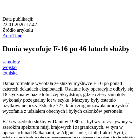
Data publikacji:
22.01.2026 17:42
Źródło artykułu
AeroTime
Dania wycofuje F-16 po 46 latach służby
samoloty
wojsko
lotniska
Dania formalnie wycofała ze służby myśliwce F-16 po ponad
czterech dekadach eksploatacji. Ostatnie loty operacyjne odbyły się
18 stycznia w bazie lotniczej Skrydstrup, gdzie cztery samoloty
wykonały pożegnalny lot w szyku. Maszyny były ostatnio
użytkowane przez Eskadrę 727, która zorganizowała uroczystość
wycofania z udziałem obecnych i byłych członków personelu.
F-16 wszedł do służby w Danii w 1980 r. i był wykorzystywany w
szerokim spektrum misji krajowych i zagranicznych, w tym w
operacjach nad Bałkanami, w Afganistanie, Libii, Iraku i Syrii, a