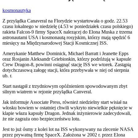
kosmonautyka
Z przylądka Canaveral na Florydzie wystartowała o godz. 22.53
czasu lokalnego w niedzielę (4.53 w poniedziałek czasu polskiego)
rakieta Falcon-9 firmy SpaceX nalezącej do Elona Muska z trzema
astronautami USA i kosmonautą rosyjskim, którzy mają spędzić 6
miesięcy na Międzynarodowej Stacji Kosmicznej ISS.
Amerykanie Matthew Dominick, Michael Barratt i Jeanette Epps
oraz Rosjanin Aleksandr Griebionkin, którzy podróżują w kapsule
Crew Dragon-8, powinni osiągnąć stację ISS we wtorek. Zastąpią
dotychczasową załogę stacji, która przebywała w niej od sierpnia
ub. r.
Start nastąpił z trzydniowym opóźnieniem spowodowanym zbyt
silnym wiatrem w rejonie przylądka Canveral.
Jak informuje Associate Press, również niedzielny start wisiał na
włosku bowiem w ostatniej chwili wykryto niewielkie pęknięcie w
klapie włazu kapsuły Dragon. Jednak inżynierowie zadecydowali,
że nie zagraża ono bezpieczeństwu lotu.
Jest to już ósmy z kolei lot na ISS wykonywany na zlecenie NASA
przez prywatną firmę SpaceX. Założona w 2002 r. przez Elona