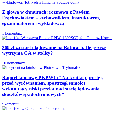
Z głową w chmurach: rozmowa z Pawłem
Frąckowiakiem – szybownikiem, instruktorem,
egzaminatorem i wykładowcą
1 komentarz
369 zł za start i lądowanie na Babicach. Ile jeszcze
wytrzyma GA w stolicy?
10 komentarze
Raport końcowy PKBWL:” Na krótkiej prostej,
przed wyrównaniem, spostrzegł samolot
wykonujący niski przelot nad strefą lądowania
skoczków spadochronowych”
Skomentuj