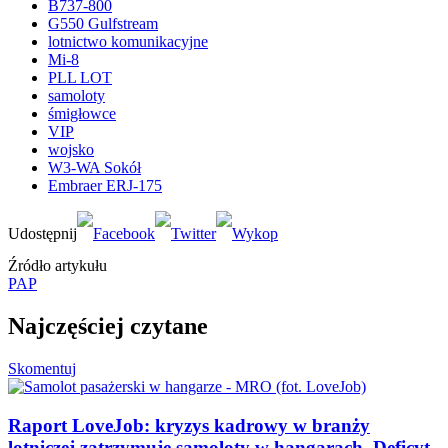
B737-800
G550 Gulfstream
lotnictwo komunikacyjne
Mi-8
PLL LOT
samoloty
śmigłowce
VIP
wojsko
W3-WA Sokół
Embraer ERJ-175
Źródło artykułu
PAP
Najczęściej czytane
Skomentuj
Raport LoveJob: kryzys kadrowy w branży
lotniczej zatrzymuje samoloty w hangarach. Deficyt