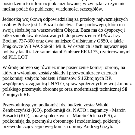
posiedzeniu to informacji oklauzulowane, w związku z czym nie
można podać do publicznej wiadomości szczegółów.
Jednostką wojskową odpowiedzialną za przeloty najważniejszych
osób w Polsce jest 1. Baza Lotnictwa Transportowego, która ma
swoją siedzibę na warszawskim Okęciu. Baza ma do dyspozycji
kilka samolotów dostosowanych do przewożenia VIPów: trzy
Boeingi 737-800 oraz dwa mniejsze Gulfstreamy G550, a także
śmigłowce W3-WA Sokół i Mi-8. W ostatnich latach najważniejsi
politycy latali także samolotami Embraer ERJ-175, czarterowanymi
od PLL LOT.
W środę odbyło się również inne posiedzenie komisji obrony, na
którym wyłonione zostały składy i przewodniczący czterech
podkomisji stałych: budżetu i finansów Sił Zbrojnych RP,
współpracy z zagranicą i NATO, spraw społecznych w wojsku oraz
polskiego przemysłu obronnego oraz modernizacji technicznej Sił
Zbrojnych RP.
Przewodniczącym podkomisji ds. budżetu został Witold
Zembaczyński (KO), podkomisji ds. NATO i zagranicy - Marcin
Bosacki (KO), spraw społecznych – Marcin Ociepa (PiS), a
podkomisją ds. przemysłu obronnego i modernizacji pokieruje
przewodniczący sejmowej komisji obrony Andrzej Grzyb.