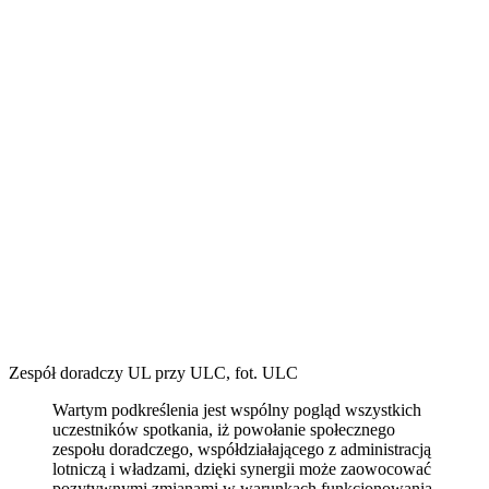
Zespół doradczy UL przy ULC, fot. ULC
Wartym podkreślenia jest wspólny pogląd wszystkich
uczestników spotkania, iż powołanie społecznego
zespołu doradczego, współdziałającego z administracją
lotniczą i władzami, dzięki synergii może zaowocować
pozytywnymi zmianami w warunkach funkcjonowania