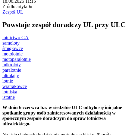
18.06.2025 11:15
Źródło artykułu
Zespół UL
Powstaje zespół doradczy UL przy ULC
lotnictwo GA
samoloty
śmigłowce
motolotnie
motoparalotnie
mikroloty
paralotnie
ultralajty
lotnie
wiatrakowce
lotniska
istotne
W dniu 6 czerwca b.r. w siedzibie ULC odbyło się inicjalne
spotkanie grupy osób zainteresowanych działalnością w
społecznym zespole doradczym do spraw lotnictwa
ultralekkiego.
Na listę chętnych do działania wpisało się blisko 20 osób