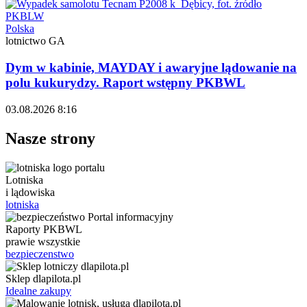
Polska
lotnictwo GA
Dym w kabinie, MAYDAY i awaryjne lądowanie na
polu kukurydzy. Raport wstępny PKBWL
03.08.2026 8:16
Nasze strony
Lotniska
i lądowiska
lotniska
Raporty PKBWL
prawie wszystkie
bezpieczenstwo
Sklep dlapilota.pl
Idealne zakupy