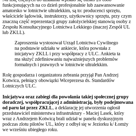
funkcjonujących na co dzień profesjonalnie lub zaawansowanie
amatorsko w lotnictwie ultralekkim, są to: producenci sprzętu,
właściciele lądowisk, instruktorzy, użytkownicy sprzętu, przy czym
znaczną część reprezentacji grupy założycielskiej stanowią osoby z
Zespołu Konsultacyjnego Lotnictwa Lekkiego (inaczej Zespół UL
lub ZKLL).
Zaproszenia wystosował Urząd Lotnictwa Cywilnego
na podstawie udziału w ankiecie, która powstała z
inicjatywy ZKLL i przy współpracy z ULC. Ankieta ta
ma służyć zdefiniowaniu najważniejszych problemów
formalnych i prawnych w lotnictwie ultralekkim.
Rolę gospodarza i organizatora zebrania przyjął Pan Andrzej
Kotwica, pełniący obowiązki Wiceprezesa ds. Standardów
Lotniczych ULC.
Inicjatywa oraz zabiegi dla powołania takiej społecznej grupy
doradczej, współpracującej z administracją, były podejmowana
od paru lat przez ZKLL
, a deklarację jej utworzenia ogłosił
przedstawiciel ministerstwa infrastruktury - Maciej Lasek, który
wraz z Andrzejem Kotwicą brali udział w panelu dyskusyjnym
podczas zlotu pilotów UL, który z odbył się w Jeziorku k/ Łomży
we wrześniu ubiegłego roku.