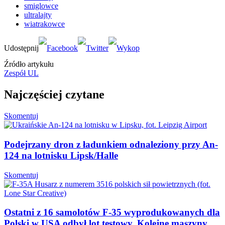
smiglowce
ultralajty
wiatrakowce
Źródło artykułu
Zespół UL
Najczęściej czytane
Skomentuj
Podejrzany dron z ładunkiem odnaleziony przy An-
124 na lotnisku Lipsk/Halle
Skomentuj
Ostatni z 16 samolotów F-35 wyprodukowanych dla
Polski w USA odbył lot testowy. Kolejne maszyny