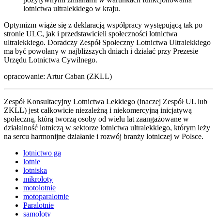
lotnictwa ultralekkiego w kraju.
Optymizm wiąże się z deklaracją współpracy występującą tak po
stronie ULC, jak i przedstawicieli społeczności lotnictwa
ultralekkiego. Doradczy Zespół Społeczny Lotnictwa Ultralekkiego
ma być powołany w najbliższych dniach i działać przy Prezesie
Urzędu Lotnictwa Cywilnego.
opracowanie: Artur Caban (ZKLL)
Zespół Konsultacyjny Lotnictwa Lekkiego (inaczej Zespół UL lub
ZKLL) jest całkowicie niezależną i niekomercyjną inicjatywą
społeczną, którą tworzą osoby od wielu lat zaangażowane w
działalność lotniczą w sektorze lotnictwa ultralekkiego, którym leży
na sercu harmonijne działanie i rozwój branży lotniczej w Polsce.
lotnictwo ga
lotnie
lotniska
mikroloty
motolotnie
motoparalotnie
Paralotnie
samoloty