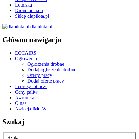
Lotniska
Droneradar.eu
Sklep dlapilota.pl
dlapilota.pl
Główna nawigacja
ECCAIRS
Ogłoszenia
Ogłoszenia drobne
Dodaj ogłoszenie drobne
Oferty pracy
Dodaj ofertę pracy
Imprezy lotnicze
Ceny paliw
Awionika
O nas
Awiacja IMGW
Szukaj
Szukaj