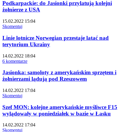
Podkarpackie: do Jasionki przylatują kolejni
żołnierze z USA
15.02.2022 15:04
Skomentuj
Linie lotnicze Norwegian przestaje latać nad
terytorium Ukrainy
14.02.2022 18:04
6 komentarze
Jasionka: samoloty z amerykańskim sprzętem i
żołnierzami lądują pod Rzeszowem
14.02.2022 17:04
Skomentuj
Szef MON: kolejne amerykańskie myśliwce F15
wylądowały w poniedziałek w bazie w Łasku
14.02.2022 17:04
Skomentuj