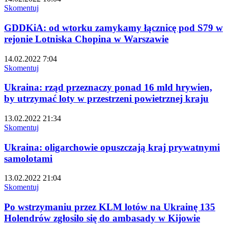
Skomentuj
GDDKiA: od wtorku zamykamy łącznicę pod S79 w
rejonie Lotniska Chopina w Warszawie
14.02.2022 7:04
Skomentuj
Ukraina: rząd przeznaczy ponad 16 mld hrywien,
by utrzymać loty w przestrzeni powietrznej kraju
13.02.2022 21:34
Skomentuj
Ukraina: oligarchowie opuszczają kraj prywatnymi
samolotami
13.02.2022 21:04
Skomentuj
Po wstrzymaniu przez KLM lotów na Ukrainę 135
Holendrów zgłosiło się do ambasady w Kijowie