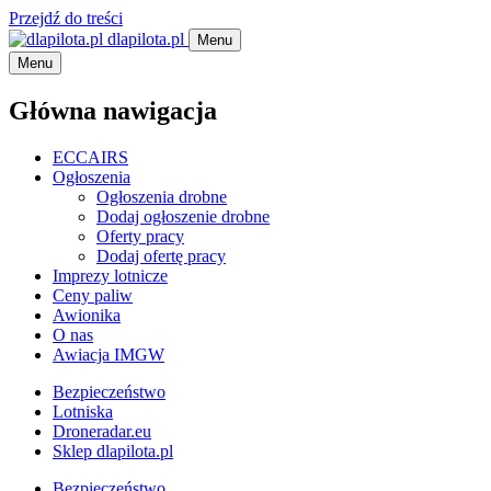
Przejdź do treści
dlapilota.pl
Menu
Menu
Główna nawigacja
ECCAIRS
Ogłoszenia
Ogłoszenia drobne
Dodaj ogłoszenie drobne
Oferty pracy
Dodaj ofertę pracy
Imprezy lotnicze
Ceny paliw
Awionika
O nas
Awiacja IMGW
Bezpieczeństwo
Lotniska
Droneradar.eu
Sklep dlapilota.pl
Bezpieczeństwo