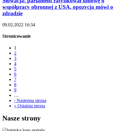
Słowacja: parlament ratyfikował umowę o
współpracy obronnej z USA, opozycja mówi o
zdradzie
09.02.2022 16:34
Stronicowanie
1
2
3
4
5
6
7
8
9
…
›
Następna strona
»
Ostatnia strona
Nasze strony