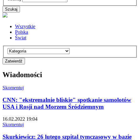
Wszystkie
Polska
Świat
Wiadomości
Skomentuj
CNN: "ekstremalnie bliskie" spotkanie samolotów
USA i Rosji nad Morzem Śródziemnym
16.02.2022 19:04
Skomentuj
Skurkiewicz: 26 lutego szpital tymczasowy w bazie