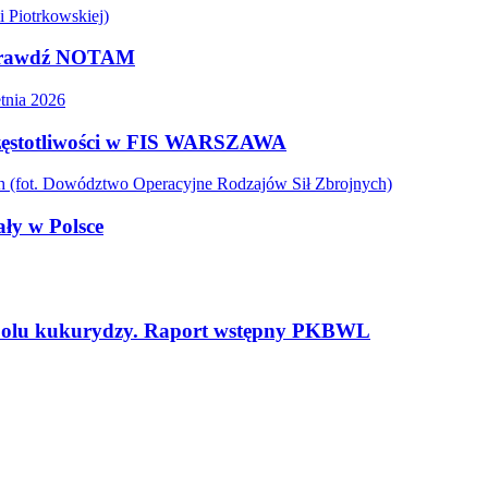
Sprawdź NOTAM
 częstotliwości w FIS WARSZAWA
ły w Polsce
polu kukurydzy. Raport wstępny PKBWL