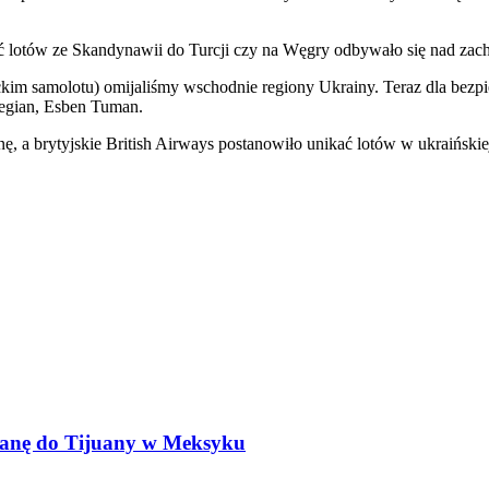
ć lotów ze Skandynawii do Turcji czy na Węgry odbywało się nad zach
m samolotu) omijaliśmy wschodnie regiony Ukrainy. Teraz dla bezpi
wegian, Esben Tuman.
, a brytyjskie British Airways postanowiło unikać lotów w ukraińskiej
ianę do Tijuany w Meksyku