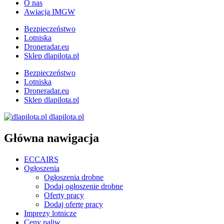
O nas
Awiacja IMGW
Bezpieczeństwo
Lotniska
Droneradar.eu
Sklep dlapilota.pl
Bezpieczeństwo
Lotniska
Droneradar.eu
Sklep dlapilota.pl
dlapilota.pl
Główna nawigacja
ECCAIRS
Ogłoszenia
Ogłoszenia drobne
Dodaj ogłoszenie drobne
Oferty pracy
Dodaj ofertę pracy
Imprezy lotnicze
Ceny paliw