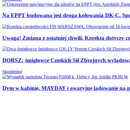
Na EPPT budowana jest droga kołowania DK-C. 
Uwaga! Zmiana z ostatniej chwili. Korekta dotyczy
DORSZ: śmigłowce Czeskich Sił Zbrojnych wylądowa
Skomentuj
Dym w kabinie, MAYDAY i awaryjne lądowanie na 