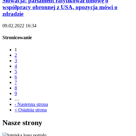
Słowacja: parlament ratyfikował umowę o
współpracy obronnej z USA, opozycja mówi o
zdradzie
09.02.2022 16:34
Stronicowanie
1
2
3
4
5
6
7
8
9
…
›
Następna strona
»
Ostatnia strona
Nasze strony