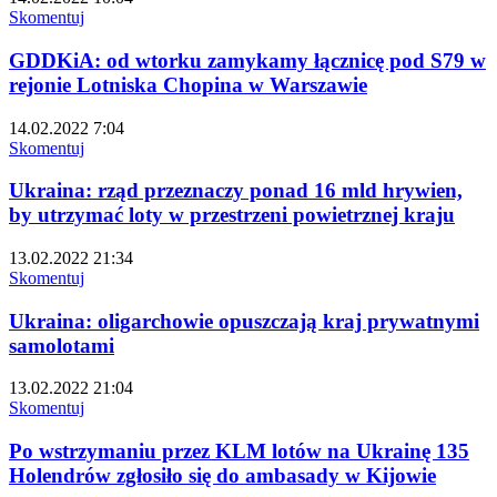
Skomentuj
GDDKiA: od wtorku zamykamy łącznicę pod S79 w
rejonie Lotniska Chopina w Warszawie
14.02.2022 7:04
Skomentuj
Ukraina: rząd przeznaczy ponad 16 mld hrywien,
by utrzymać loty w przestrzeni powietrznej kraju
13.02.2022 21:34
Skomentuj
Ukraina: oligarchowie opuszczają kraj prywatnymi
samolotami
13.02.2022 21:04
Skomentuj
Po wstrzymaniu przez KLM lotów na Ukrainę 135
Holendrów zgłosiło się do ambasady w Kijowie