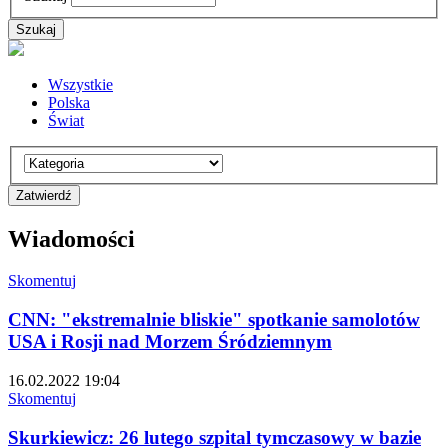
Wszystkie
Polska
Świat
Wiadomości
Skomentuj
CNN: "ekstremalnie bliskie" spotkanie samolotów
USA i Rosji nad Morzem Śródziemnym
16.02.2022 19:04
Skomentuj
Skurkiewicz: 26 lutego szpital tymczasowy w bazie