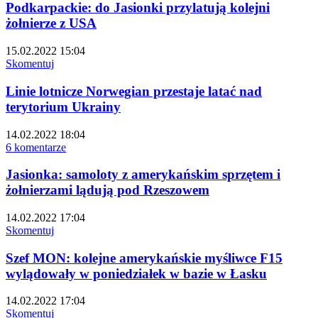
Podkarpackie: do Jasionki przylatują kolejni
żołnierze z USA
15.02.2022 15:04
Skomentuj
Linie lotnicze Norwegian przestaje latać nad
terytorium Ukrainy
14.02.2022 18:04
6 komentarze
Jasionka: samoloty z amerykańskim sprzętem i
żołnierzami lądują pod Rzeszowem
14.02.2022 17:04
Skomentuj
Szef MON: kolejne amerykańskie myśliwce F15
wylądowały w poniedziałek w bazie w Łasku
14.02.2022 17:04
Skomentuj