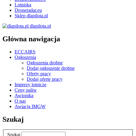
Lotniska
Droneradar.eu
Sklep dlapilota.pl
dlapilota.pl
Główna nawigacja
ECCAIRS
Ogłoszenia
Ogłoszenia drobne
Dodaj ogłoszenie drobne
Oferty pracy
Dodaj ofertę pracy
Imprezy lotnicze
Ceny paliw
Awionika
O nas
Awiacja IMGW
Szukaj
Szukaj