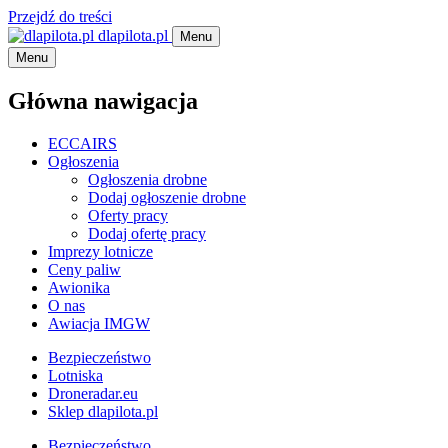
Przejdź do treści
dlapilota.pl
Menu
Menu
Główna nawigacja
ECCAIRS
Ogłoszenia
Ogłoszenia drobne
Dodaj ogłoszenie drobne
Oferty pracy
Dodaj ofertę pracy
Imprezy lotnicze
Ceny paliw
Awionika
O nas
Awiacja IMGW
Bezpieczeństwo
Lotniska
Droneradar.eu
Sklep dlapilota.pl
Bezpieczeństwo