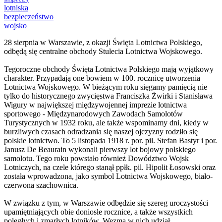
lotniska
bezpieczeństwo
wojsko
28 sierpnia w Warszawie, z okazji Święta Lotnictwa Polskiego,
odbędą się centralne obchody Stulecia Lotnictwa Wojskowego
.
Tegoroczne obchody Święta Lotnictwa Polskiego mają wyjątkowy
charakter. Przypadają one bowiem w 100. rocznicę utworzenia
Lotnictwa Wojskowego. W bieżącym roku sięgamy pamięcią nie
tylko do historycznego zwycięstwa Franciszka Żwirki i Stanisława
Wigury w największej międzywojennej imprezie lotnictwa
sportowego - Międzynarodowych Zawodach Samolotów
Turystycznych w 1932 roku, ale także wspominamy dni, kiedy w
burzliwych czasach odradzania się naszej ojczyzny rodziło się
polskie lotnictwo. To 5 listopada 1918 r. por. pil. Stefan Bastyr i por.
Janusz De Beaurain wykonali pierwszy lot bojowy polskiego
samolotu. Tego roku powstało również Dowództwo Wojsk
Lotniczych, na czele którego stanął ppłk. pil. Hipolit Łosowski oraz
została wprowadzona, jako symbol Lotnictwa Wojskowego, biało-
czerwona szachownica.
W związku z tym, w Warszawie odbędzie się szereg uroczystości
upamiętniających obie doniosłe rocznice, a także wszystkich
poległych i zmarłych lotników. Wezmą w nich udział