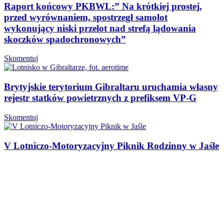
Raport końcowy PKBWL:” Na krótkiej prostej,
przed wyrównaniem, spostrzegł samolot
wykonujący niski przelot nad strefą lądowania
skoczków spadochronowych”
Skomentuj
Brytyjskie terytorium Gibraltaru uruchamia własny
rejestr statków powietrznych z prefiksem VP-G
Skomentuj
V Lotniczo-Motoryzacyjny Piknik Rodzinny w Jaśle