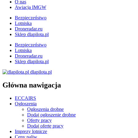
O nas
Awiacja IMGW
Bezpieczeństwo
Lotniska
Droneradar.eu
Sklep dlapilota.pl
Bezpieczeństwo
Lotniska
Droneradar.eu
Sklep dlapilota.pl
dlapilota.pl
Główna nawigacja
ECCAIRS
Ogłoszenia
Ogłoszenia drobne
Dodaj ogłoszenie drobne
Oferty pracy
Dodaj ofertę pracy
Imprezy lotnicze
Ceny paliw