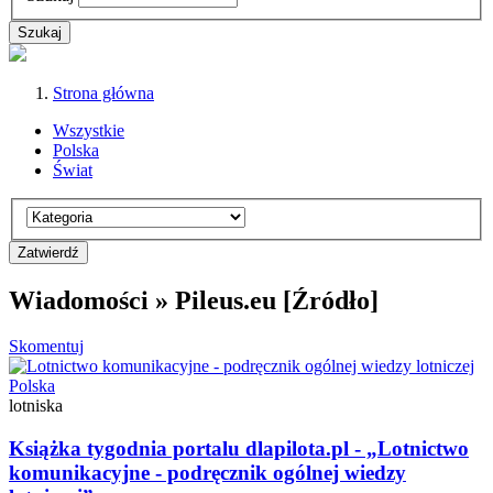
Strona główna
Wszystkie
Polska
Świat
Wiadomości » Pileus.eu [Źródło]
Skomentuj
Polska
lotniska
Książka tygodnia portalu dlapilota.pl - „Lotnictwo
komunikacyjne - podręcznik ogólnej wiedzy