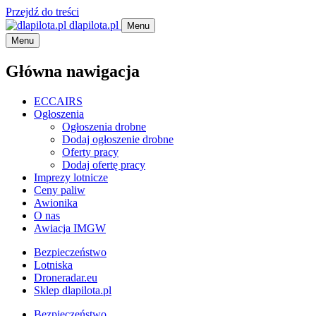
Przejdź do treści
dlapilota.pl
Menu
Menu
Główna nawigacja
ECCAIRS
Ogłoszenia
Ogłoszenia drobne
Dodaj ogłoszenie drobne
Oferty pracy
Dodaj ofertę pracy
Imprezy lotnicze
Ceny paliw
Awionika
O nas
Awiacja IMGW
Bezpieczeństwo
Lotniska
Droneradar.eu
Sklep dlapilota.pl
Bezpieczeństwo