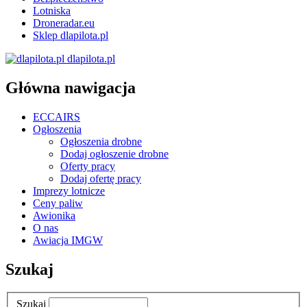
Lotniska
Droneradar.eu
Sklep dlapilota.pl
dlapilota.pl
Główna nawigacja
ECCAIRS
Ogłoszenia
Ogłoszenia drobne
Dodaj ogłoszenie drobne
Oferty pracy
Dodaj ofertę pracy
Imprezy lotnicze
Ceny paliw
Awionika
O nas
Awiacja IMGW
Szukaj
Szukaj