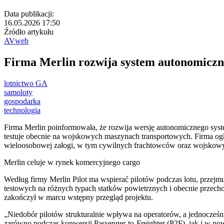
Data publikacji:
16.05.2026 17:50
Źródło artykułu
AVweb
Firma Merlin rozwija system autonomiczn
lotnictwo GA
samoloty
gospodarka
technologia
Firma Merlin poinformowała, że rozwija wersję autonomicznego syste
testuje obecnie na wojskowych maszynach transportowych. Firma ogł
wieloosobowej załogi, w tym cywilnych frachtowców oraz wojskowy
Merlin celuje w rynek komercyjnego cargo
Według firmy Merlin Pilot ma wspierać pilotów podczas lotu, przejmu
testowych na różnych typach statków powietrznych i obecnie przecho
zakończył w marcu wstępny przegląd projektu.
„Niedobór pilotów strukturalnie wpływa na operatorów, a jednocześni
zarówno podczas konwersji Passenger-to-Freighter (P2F), jak i w n