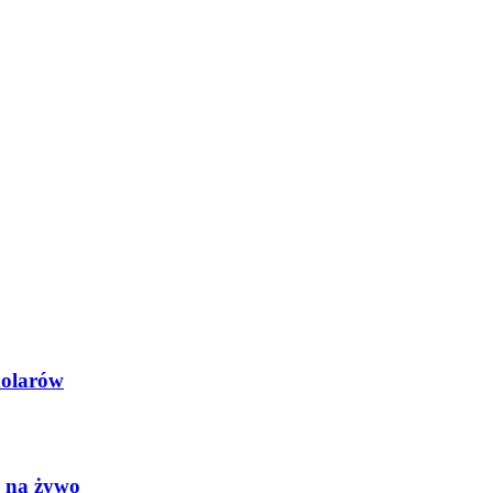
dolarów
h na żywo