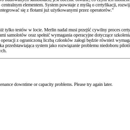
centralnym elementem. System powstaje z myślą o certyfikacji, rozwi
 integrować się z flotami już użytkowanymi przez operatorów.”
tylko testów w locie. Merlin nadal musi przejść cywilny proces certy
ami samolotów oraz spełnić wymagania operacyjne dotyczące szkolenia
 operacji z ograniczoną liczbą członków załogi będzie również wymag
yka przedstawiająca system jako rozwiązanie problemu niedoboru pilo
ych.