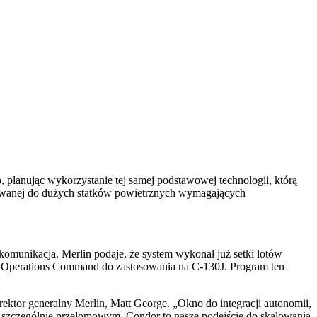
 planując wykorzystanie tej samej podstawowej technologii, którą
erowanej do dużych statków powietrznych wymagających
 komunikacja. Merlin podaje, że system wykonał już setki lotów
ial Operations Command do zastosowania na C-130J. Program ten
rektor generalny Merlin, Matt George. „Okno do integracji autonomii,
t szczególnie przełomowym. Condor to nasze podejście do skalowania