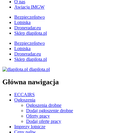
O nas
Awiacja IMGW
Bezpieczeństwo
Lotniska
Droneradar.eu
Sklep dlapilota.pl
Bezpieczeństwo
Lotniska
Droneradar.eu
Sklep dlapilota.pl
dlapilota.pl
Główna nawigacja
ECCAIRS
Ogłoszenia
Ogłoszenia drobne
Dodaj ogłoszenie drobne
Oferty pracy
Dodaj ofertę pracy
Imprezy lotnicze
Ceny paliw