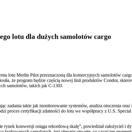
ego lotu dla dużych samolotów cargo
mu lotu Merlin Pilot przeznaczoną dla komercyjnych samolotów cargo,
osiła, że program będzie częścią nowej linii produktów Condor, ski
ch samolotów, takich jak C-130J.
jąc zadania takie jak monitorowanie systemów, analiza otoczenia oraz
dzi proces certyfikacji zdatności do lotu we współpracy z U.S. Spec
e rynek konwersji osiąga rekordową skalę”, powiedział założyciel i dy
owo budowanych samolotach, jest obecnie otwarte, co czyni ten momen