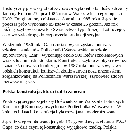
Historyczny pierwszy oblot szybowca wykonał pilot doświadczalny
January Roman 25 lipca 1985 roku w Warszawie na egzemplarzu
U-02. Drugi prototyp oblatano 18 grudnia 1985 roku. Łącznie
podczas prób wykonano 85 lotów w czasie 25 godzin. Już rok
później szybowiec uzyskał Świadectwo Typu Sprzętu Lotniczego,
co otworzyło drogę do rozpoczęcia produkcji seryjnej.
W sierpniu 1986 roku Gapa została wykorzystana podczas
szkolenia studentów Politechniki Warszawskiej w szkole
szybowcowej „Żar”, wykonując około 500 lotów szkoleniowych
wraz z lotami instruktorskimi. Konstrukcja szybko zdobyła również
uznanie środowiska lotniczego – w 1987 roku podczas wystawy
polskich konstrukcji lotniczych zbudowanych poza przemysłem,
zorganizowanej na Politechnice Warszawskiej, szybowiec zdobył
pierwsze miejsce.
Polska konstrukcja, która trafiła za ocean
Produkcją seryjną zajęły się Doświadczalne Warsztaty Lotniczych
Konstrukcji Kompozytowych oraz Politechnika Warszawska. W
kolejnych latach konstrukcja była rozwijana i modernizowana.
Łącznie wyprodukowano jedynie 19 egzemplarzy szybowca PW-2
Gapa, co dziś czyni tę konstrukcję wyjątkowo rzadką. Polskie