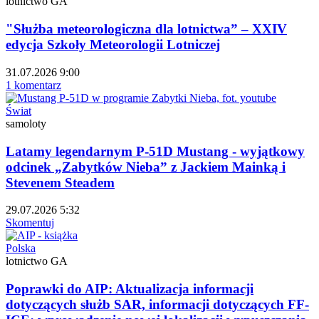
lotnictwo GA
"Służba meteorologiczna dla lotnictwa” – XXIV
edycja Szkoły Meteorologii Lotniczej
31.07.2026 9:00
1 komentarz
Świat
samoloty
Latamy legendarnym P-51D Mustang - wyjątkowy
odcinek „Zabytków Nieba” z Jackiem Mainką i
Stevenem Steadem
29.07.2026 5:32
Skomentuj
Polska
lotnictwo GA
Poprawki do AIP: Aktualizacja informacji
dotyczących służb SAR, informacji dotyczących FF-