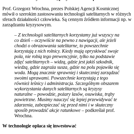
Prof. Grzegorz Wrochna, prezes Polskiej Agencji Kosmicznej
mówił o szerokim zastosowaniu technologii satelitarnych w różnych
sferach działalności człowieka. Są cennym źródłem informacji np. w
zarządzaniu kryzysowym.
–
Z technologii satelitarnych korzystamy już wszyscy na
co dzień – oczywiście na pewno z nawigacji, ale jeżeli
chodzi o obrazowania satelitarne, to powszechnie
korzystają z nich rolnicy. Kiedy mają opryskiwać swoje
pola, nie robią tego prewencyjnie, tylko na podstawie
zdjęć satelitarnych – widzą, gdzie jest jakiś szkodnik,
wiedzą, gdzie zagraża susza, gdzie na polu pojawiła się
woda. Mogą znacznie sprawniej i skuteczniej zarządzać
swoimi uprawami. Powszechnie korzystają z tego
również leśnicy i administracja. Szczególnym obszarem
wykorzystania danych satelitarnych są kryzysy
naturalne – powodzie, pożary lasów, osuwiska, trąby
powietrzne. Musimy nauczyć się lepiej przewidywać te
zdarzenia, zabezpieczać się przed nimi i w skuteczny
sposób prowadzić akcje ratunkowe
– podkreślał prof.
Wrochna.
W technologie opłaca się inwestować