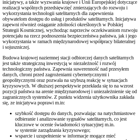
inicjatywy, a także wyzwania krajowe i Unii Europejskiej dotyczące
realizacji wspólnych przedsięwzięć zmierzających do rozwoju i
wykorzystania technologii satelitarnych dla zapewnienia
obywatelom dostępu do usług i produktów satelitarnych. Inicjatywa
zapewni również osiąganie zdolności określonych w Polskiej
Strategii Kosmicznej, wychodząc naprzeciw oczekiwaniom rozwoju
potencjału na rzecz podnoszenia bezpieczeństwa państwa, jak i jego
wykorzystania w ramach międzynarodowej współpracy bilateralnej
i sojuszniczej.
Budowa krajowej naziemnej stacji odbiorczej danych satelitarnych
jest także strategiczną inwestycją w niezależność i rozwój
technologiczny państwa. Zapewnia suwerenność nad przesyłem
danych, chroni przed zagrożeniami cybernetycznymi i
geopolitycznymi oraz pozwala na szybszą reakcję w sytuacjach
kryzysowych. W dłuższej perspektywie przekłada się to na wzrost
pozycji państwa na arenie międzynarodowej i uniezależnienie się od
zagranicznych systemów. Z punktu widzenia użytkownika zakłada
się, ze inicjatywa poprawi m.in:
szybkość dostępu do danych, pozwalając na natychmiastowe
odbieranie i analizowanie sygnałów satelitarnych, co jest
kluczowe w ocenie świadomości sytuacyjnej m.in.
w systemie zarządzania kryzysowego;
wsparcie i uzupełnienie w informacje mogące mieć