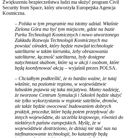
Zwiększeniu bezpieczeństwa ludzi ma służyć program Civil
Security from Space, który utworzyła Europejska Agencja
Kosmiczna.
–
Polska w tym programie ma istotny udział. Właśnie
Zielona Góra ma być tym miejscem, gdzie na bazie
Parku Technologii Kosmicznych i nowo utworzonego
Zakładu Rozwoju Technologii Kosmicznych ma
powstać ośrodek, który będzie rozwijał technologie
satelitarne w takim kierunku, żeby obrazowania
satelitarne, łączność satelitarna, były dostępne
natychmiast służbom, które są w akcji i osobom, które
będą koordynować akcją
– wyjaśnił prezes POLSA.
–
Chciałbym podkreślić, że to bardzo ważne, że tutaj
właśnie, na poziomie regionu, w województwie
lubuskim pojawia się taka inicjatywa. Mamy nadzieję,
że tworzone Centrum Symulacji i Szkoleń będzie służyć
nie tylko wykorzystaniu w regionie satelitów, dronów,
ale także będzie owocować budowaniem dobrych
praktyk, procedur, które będą potem przepływać do
innych województw, do szczebla krajowego, również do
niektórych państw europejskich. Myślę, że w
województwie dostrzeżono, że dzisiaj nie stać nas na
niefinansowanie technologii, bo katastrofy będą