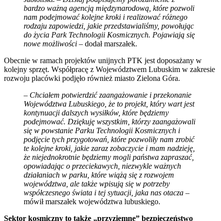
bardzo ważną agencją międzynarodową, które pozwoli
nam podejmować kolejne kroki i realizować różnego
rodzaju zapowiedzi, jakie przedstawialiśmy, powołując
do życia Park Technologii Kosmicznych. Pojawiają się
nowe możliwości
– dodał marszałek.
Obecnie w ramach projektów unijnych PTK jest doposażany w
kolejny sprzęt. Współpracę z Województwem Lubuskim w zakresie
rozwoju placówki podjęło również miasto Zielona Góra.
–
Chciałem potwierdzić zaangażowanie i przekonanie
Województwa Lubuskiego, że to projekt, który wart jest
kontynuacji dalszych wysiłków, które będziemy
podejmować. Dziękuję wszystkim, którzy zaangażowali
się w powstanie Parku Technologii Kosmicznych i
podjęcie tych przygotowań, które pozwoliły nam zrobić
te kolejne kroki, jakie zaraz zobaczycie i mam nadzieję,
że niejednokrotnie będziemy mogli państwa zapraszać,
opowiadając o przeciekawych, niezwykle ważnych
działaniach w parku, które wiążą się z rozwojem
województwa, ale także wpisują się w potrzeby
współczesnego świata i tej sytuacji, jaka nas otacza
–
mówił marszałek województwa lubuskiego.
Sektor kosmiczny to także „przyziemne” bezpieczeństwo