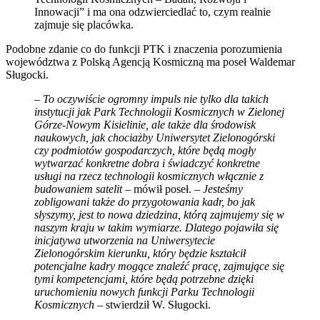
Innowacji” i ma ona odzwierciedlać to, czym realnie
zajmuje się placówka.
Podobne zdanie co do funkcji PTK i znaczenia porozumienia
województwa z Polską Agencją Kosmiczną ma poseł Waldemar
Sługocki.
–
To oczywiście ogromny impuls nie tylko dla takich
instytucji jak Park Technologii Kosmicznych w Zielonej
Górze-Nowym Kisielinie, ale także dla środowisk
naukowych, jak chociażby Uniwersytet Zielonogórski
czy podmiotów gospodarczych, które będą mogły
wytwarzać konkretne dobra i świadczyć konkretne
usługi na rzecz technologii kosmicznych włącznie z
budowaniem satelit
– mówił poseł. –
Jesteśmy
zobligowani także do przygotowania kadr, bo jak
słyszymy, jest to nowa dziedzina, którą zajmujemy się w
naszym kraju w takim wymiarze. Dlatego pojawiła się
inicjatywa utworzenia na Uniwersytecie
Zielonogórskim kierunku, który będzie kształcił
potencjalne kadry mogące znaleźć pracę, zajmujące się
tymi kompetencjami, które będą potrzebne dzięki
uruchomieniu nowych funkcji Parku Technologii
Kosmicznych
– stwierdził W. Sługocki.