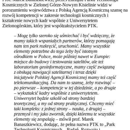
Kosmicznych w Zielonej Górze-Nowym Kisielinie widzi w
porozumieniu województwa z Polską Agencją Kosmiczną szansę na
rozwój kompetencji w zakresie technologii kosmicznych i
kształcenie nowych kadr wspólnie z Uniwersytetem
Zielonogórskim, który jest współzałożycielem PTK.
–
Mogę tylko szeroko się uśmiechać i być wdzięczny, że
mamy takich wspaniałych partnerów, którzy pomagają
nam ten park rozkręcić, uruchomić. Mamy wszystkie
elementy potrzebne do tego żeby być istotnym
ośrodkiem w Polsce, może później nawet w Europie:
miejsce do budowy i testowania satelitów, ale też
laboratorium geoinformatyczne, mamy część związaną
z obsługą nawigacji satelitarnej i teraz dzięki
inicjatywie Polskiej Agencji Kosmicznej mamy też część
telekomunikacyjną. Da nam to szansę, żeby rozwinąć –
po pierwsze – kompetencje w tej dziedzinie, a po drugie
– wykształcić kadry wspólnie z uniwersytetem.
Uniwersytet będzie szkolił od strony bardziej
teoretycznej, a my od strony praktycznej. Chcemy mieć
taki kompleks: z jednej strony – nauka, z drugiej –
przemysł i my jako zwornik, dzięki któremu te wszystkie
elementy się zespalają
– mówił prof. Marek
Banaszkiewicz, dodając, że pełna nazwa PTK to „Park
Technologii Kosmicznych – Badań, Rozwoju i