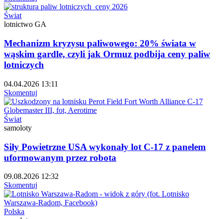
Świat
lotnictwo GA
Mechanizm kryzysu paliwowego: 20% świata w
wąskim gardle, czyli jak Ormuz podbija ceny paliw
lotniczych
04.04.2026 13:11
Skomentuj
Świat
samoloty
Siły Powietrzne USA wykonały lot C-17 z panelem
uformowanym przez robota
09.08.2026 12:32
Skomentuj
Polska