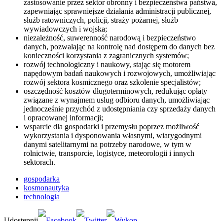
zastosowanie przez sektor obronny i bezpieczeństwa państwa,
zapewniając sprawniejsze działania administracji publicznej,
służb ratowniczych, policji, straży pożarnej, służb
wywiadowczych i wojska;
niezależność, suwerenność narodową i bezpieczeństwo
danych, pozwalając na kontrolę nad dostępem do danych bez
konieczności korzystania z zagranicznych systemów;
rozwój technologiczny i naukowy, stając się motorem
napędowym badań naukowych i rozwojowych, umożliwiając
rozwój sektora kosmicznego oraz szkolenie specjalistów;
oszczędność kosztów długoterminowych, redukując opłaty
związane z wynajmem usług odbioru danych, umożliwiając
jednocześnie przychód z udostępniania czy sprzedaży danych
i opracowanej informacji;
wsparcie dla gospodarki i przemysłu poprzez możliwość
wykorzystania i dysponowania własnymi, wiarygodnymi
danymi satelitarnymi na potrzeby narodowe, w tym w
rolnictwie, transporcie, logistyce, meteorologii i innych
sektorach.
gospodarka
kosmonautyka
technologia