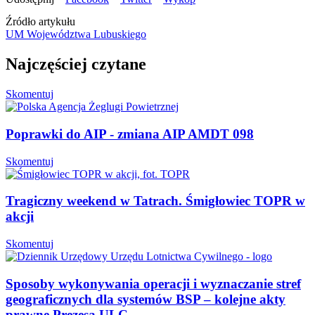
Źródło artykułu
UM Województwa Lubuskiego
Najczęściej czytane
Skomentuj
Poprawki do AIP - zmiana AIP AMDT 098
Skomentuj
Tragiczny weekend w Tatrach. Śmigłowiec TOPR w
akcji
Skomentuj
Sposoby wykonywania operacji i wyznaczanie stref
geograficznych dla systemów BSP – kolejne akty
prawne Prezesa ULC