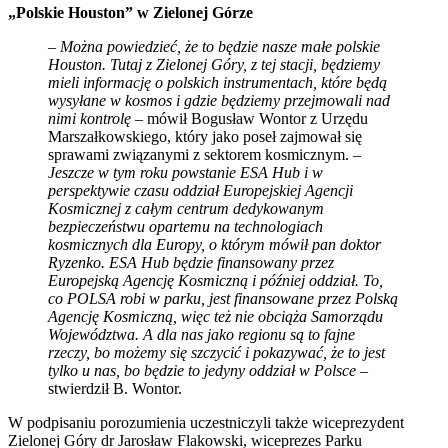
„Polskie Houston” w Zielonej Górze
–
Można powiedzieć, że to będzie nasze małe polskie
Houston. Tutaj z Zielonej Góry, z tej stacji, będziemy
mieli informację o polskich instrumentach, które będą
wysyłane w kosmos i gdzie będziemy przejmowali nad
nimi kontrolę
– mówił Bogusław Wontor z Urzędu
Marszałkowskiego, który jako poseł zajmował się
sprawami związanymi z sektorem kosmicznym. –
Jeszcze w tym roku powstanie ESA Hub i w
perspektywie czasu oddział Europejskiej Agencji
Kosmicznej z całym centrum dedykowanym
bezpieczeństwu opartemu na technologiach
kosmicznych dla Europy, o którym mówił pan doktor
Ryzenko. ESA Hub będzie finansowany przez
Europejską Agencję Kosmiczną i później oddział. To,
co POLSA robi w parku, jest finansowane przez Polską
Agencję Kosmiczną, więc też nie obciąża Samorządu
Województwa. A dla nas jako regionu są to fajne
rzeczy, bo możemy się szczycić i pokazywać, że to jest
tylko u nas, bo będzie to jedyny oddział w Polsce
–
stwierdził B. Wontor.
W podpisaniu porozumienia uczestniczyli także wiceprezydent
Zielonej Góry dr Jarosław Flakowski, wiceprezes Parku