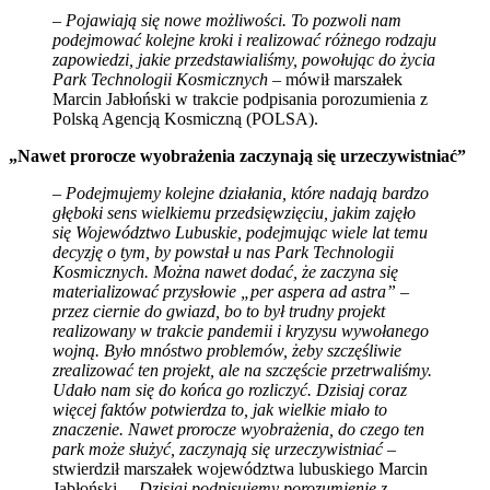
–
Pojawiają się nowe możliwości. To pozwoli nam
podejmować kolejne kroki i realizować różnego rodzaju
zapowiedzi, jakie przedstawialiśmy, powołując do życia
Park Technologii Kosmicznych
– mówił marszałek
Marcin Jabłoński w trakcie podpisania porozumienia z
Polską Agencją Kosmiczną (POLSA).
„Nawet prorocze wyobrażenia zaczynają się urzeczywistniać”
–
Podejmujemy kolejne działania, które nadają bardzo
głęboki sens wielkiemu przedsięwzięciu, jakim zajęło
się Województwo Lubuskie, podejmując wiele lat temu
decyzję o tym, by powstał u nas Park Technologii
Kosmicznych. Można nawet dodać, że zaczyna się
materializować przysłowie „per aspera ad astra” –
przez ciernie do gwiazd, bo to był trudny projekt
realizowany w trakcie pandemii i kryzysu wywołanego
wojną. Było mnóstwo problemów, żeby szczęśliwie
zrealizować ten projekt, ale na szczęście przetrwaliśmy.
Udało nam się do końca go rozliczyć. Dzisiaj coraz
więcej faktów potwierdza to, jak wielkie miało to
znaczenie. Nawet prorocze wyobrażenia, do czego ten
park może służyć, zaczynają się urzeczywistniać
–
stwierdził marszałek województwa lubuskiego Marcin
Jabłoński. –
Dzisiaj podpisujemy porozumienie z