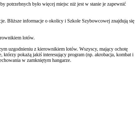
otrzebnych było więcej miejsc niż jest w stanie je zapewnić
cje. Bliższe informacje o okolicy i Szkole Szybowcowej znajdują się
erownikiem lotów.
szym uzgodnieniu z kierownikiem lotów. Wszyscy, mający ochotę
tórzy pokażą jakiś interesujący program (np. akrobacja, kombat i
rzechowania w zamkniętym hangarze.