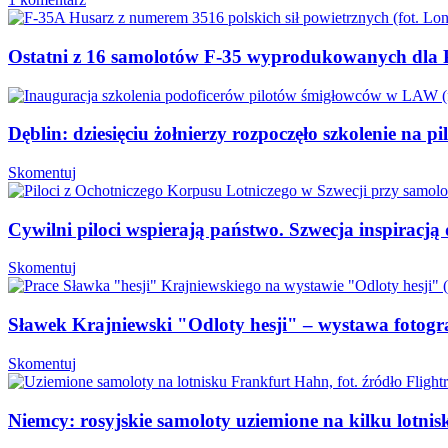
Ostatni z 16 samolotów F-35 wyprodukowanych dla P
Dęblin: dziesięciu żołnierzy rozpoczęło szkolenie na 
Skomentuj
Cywilni piloci wspierają państwo. Szwecja inspiracją
Skomentuj
Sławek Krajniewski "Odloty hesji" – wystawa fotogra
Skomentuj
Niemcy: rosyjskie samoloty uziemione na kilku lotnis