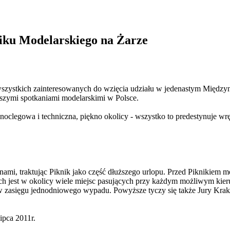
iku Modelarskiego na Żarze
 wszystkich zainteresowanych do wzięcia udziału w jedenastym Międ
ększymi spotkaniami modelarskimi w Polsce.
clegowa i techniczna, piękno okolicy - wszystko to predestynuje wręc
zinami, traktując Piknik jako część dłuższego urlopu. Przed Piknikiem
ch jest w okolicy wiele miejsc pasujących przy każdym możliwym kier
 w zasięgu jednodniowego wypadu. Powyższe tyczy się także Jury Kr
ipca 2011r.