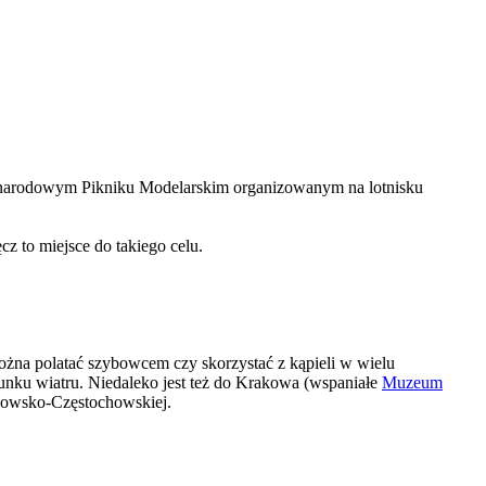
zynarodowym Pikniku Modelarskim organizowanym na lotnisku
z to miejsce do takiego celu.
 można polatać szybowcem czy skorzystać z kąpieli w wielu
unku wiatru. Niedaleko jest też do Krakowa (wspaniałe
Muzeum
akowsko-Częstochowskiej.