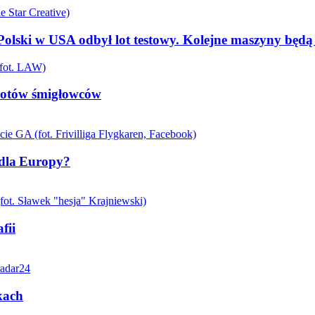
olski w USA odbył lot testowy. Kolejne maszyny będ
pilotów śmigłowców
 dla Europy?
fii
kach