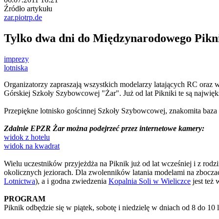
Źródło artykułu
zar.piotrp.de
Tylko dwa dni do Międzynarodowego Pikn
imprezy
lotniska
Organizatorzy zapraszają wszystkich modelarzy latających RC oraz
Górskiej Szkoły Szybowcowej "Żar".
Już od lat Pikniki te są najwi
Przepiękne lotnisko gościnnej Szkoły Szybowcowej, znakomita baza no
Zdalnie EPZR Żar można podejrzeć przez internetowe kamery:
widok z hotelu
widok na kwadrat
Wielu uczestników przyjeżdża na Piknik już od lat wcześniej i z rod
okolicznych jeziorach. Dla zwolenników latania modelami na zbocza
Lotnictwa
), a i godna zwiedzenia
Kopalnia Soli w Wieliczce
jest też
PROGRAM
Piknik odbędzie się w piątek, sobotę i niedzielę w dniach od 8 do 10 l