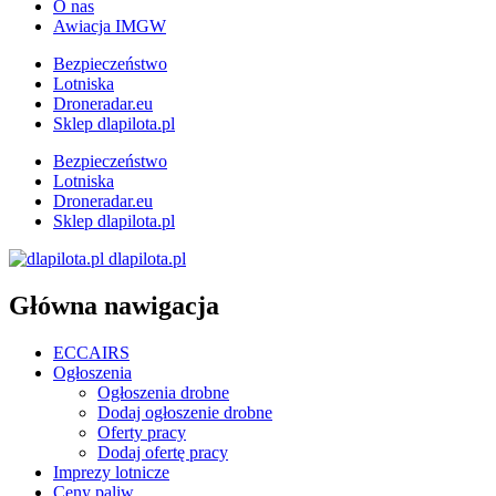
O nas
Awiacja IMGW
Bezpieczeństwo
Lotniska
Droneradar.eu
Sklep dlapilota.pl
Bezpieczeństwo
Lotniska
Droneradar.eu
Sklep dlapilota.pl
dlapilota.pl
Główna nawigacja
ECCAIRS
Ogłoszenia
Ogłoszenia drobne
Dodaj ogłoszenie drobne
Oferty pracy
Dodaj ofertę pracy
Imprezy lotnicze
Ceny paliw