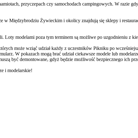
miotach, przyczepach czy samochodach campingowych. W razie gdyby p
że w Międzybrodziu Żywieckim i okolicy znajdują się sklepy i restaura
eli. Loty modelami poza tym terminem są możliwe po uzgodnieniu z ki
których może wziąć udział każdy z uczestników Pikniku po wcześniej
larz. W pokazach mogą brać udział ciekawsze modele lub modelarze, k
e muszą być demontowane, gdyż będzie możliwość bezpiecznego ich p
ze i modelarskie!