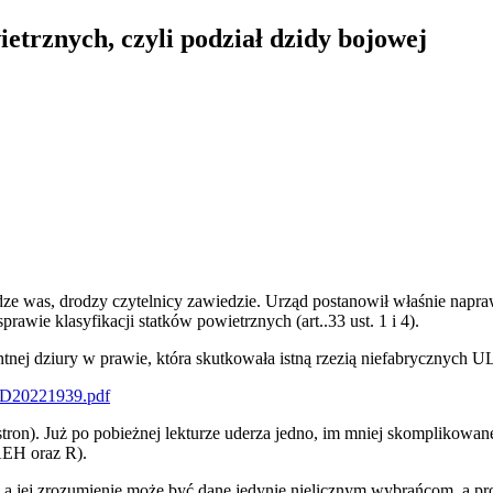
ietrznych, czyli podział dzidy bojowej
 srodze was, drodzy czytelnicy zawiedzie. Urząd postanowił właśnie nap
awie klasyfikacji statków powietrznych (art..33 ust. 1 i 4).
tnej dziury w prawie, która skutkowała istną rzezią niefabrycznych 
O/D20221939.pdf
ron). Już po pobieżnej lekturze uderza jedno, im mniej skomplikowane, 
AEH oraz R).
, a jej zrozumienie może być dane jedynie nielicznym wybrańcom, a p