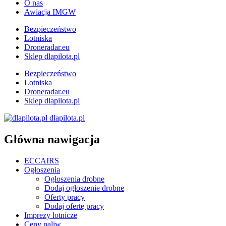
O nas
Awiacja IMGW
Bezpieczeństwo
Lotniska
Droneradar.eu
Sklep dlapilota.pl
Bezpieczeństwo
Lotniska
Droneradar.eu
Sklep dlapilota.pl
dlapilota.pl
Główna nawigacja
ECCAIRS
Ogłoszenia
Ogłoszenia drobne
Dodaj ogłoszenie drobne
Oferty pracy
Dodaj ofertę pracy
Imprezy lotnicze
Ceny paliw