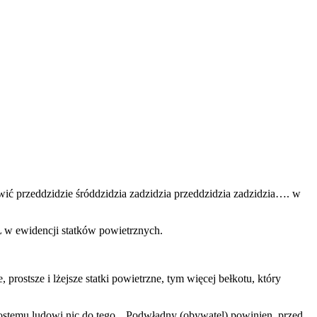
rawić przeddzidzie śróddzidzia zadzidzia przeddzidzia zadzidzia…. w
UL w ewidencji statków powietrznych.
prostsze i lżejsze statki powietrzne, tym więcej bełkotu, który
rostemu ludowi nic do tego. „Podwładny (obywatel) powinien, przed