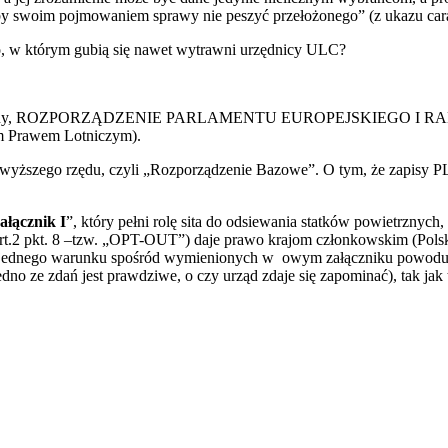
 by swoim pojmowaniem sprawy nie peszyć przełożonego” (z ukazu car
o, w którym gubią się nawet wytrawni urzędnicy ULC?
dek prawny, ROZPORZĄDZENIE PARLAMENTU EUROPEJSKIEGO I RADY
ym Prawem Lotniczym).
t wyższego rzędu, czyli „Rozporządzenie Bazowe”. O tym, że zapisy PL
ałącznik I
”, który pełni rolę sita do odsiewania statków powietrznych
t.2 pkt. 8 –tzw. „OPT-OUT”) daje prawo krajom członkowskim (Polska
y jednego warunku spośród wymienionych w owym załączniku powoduj
edno ze zdań jest prawdziwe, o czy urząd zdaje się zapominać), tak j