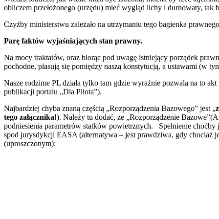
obliczem przełożonego (urzędu) mieć wygląd lichy i durnowaty, tak
Czyżby ministerstwu zależało na utrzymaniu tego bagienka prawneg
Parę faktów wyjaśniających stan prawny.
Na mocy traktatów, oraz biorąc pod uwagę istniejący porzą
pochodne, plasują się pomiędzy naszą konstytucją, a ustawami (w t
Nasze rodzime PL działa tylko tam gdzie wyraźnie pozwala na to ak
publikacji portalu „Dla Pilota”).
Najbardziej chyba znaną częścią „Rozporządzenia Bazowego” jest „
z
tego załącznika!
). Należy tu dodać, że „Rozporządzenie Bazowe”(Ar
podniesienia parametrów statków powietrznych. Spełnienie choćb
spod jurysdykcji EASA (alternatywa – jest prawdziwa, gdy chociaż j
(uproszczonym):