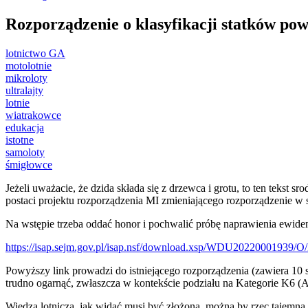
Rozporządzenie o klasyfikacji statków pow
lotnictwo GA
motolotnie
mikroloty
ultralajty
lotnie
wiatrakowce
edukacja
istotne
samoloty
śmigłowce
Jeżeli uważacie, że dzida składa się z drzewca i grotu, to ten tekst
postaci projektu rozporządzenia MI zmieniającego rozporządzenie w spr
Na wstępie trzeba oddać honor i pochwalić próbę naprawienia ewiden
https://isap.sejm.gov.pl/isap.nsf/download.xsp/WDU20220001939/
Powyższy link prowadzi do istniejącego rozporządzenia (zawiera 10 st
trudno ogarnąć, zwłaszcza w kontekście podziału na Kategorie K6 (
Wiedza lotnicza, jak widać musi być złożona, można by rzec tajemna