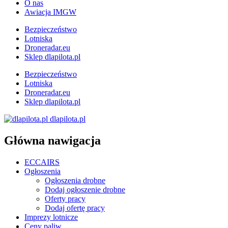
O nas
Awiacja IMGW
Bezpieczeństwo
Lotniska
Droneradar.eu
Sklep dlapilota.pl
Bezpieczeństwo
Lotniska
Droneradar.eu
Sklep dlapilota.pl
dlapilota.pl
Główna nawigacja
ECCAIRS
Ogłoszenia
Ogłoszenia drobne
Dodaj ogłoszenie drobne
Oferty pracy
Dodaj ofertę pracy
Imprezy lotnicze
Ceny paliw