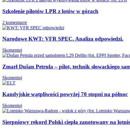
Szkolenie pilotów LPR z lotów w górach
2 komentarze
Narodowe KWT: VFR SPEC. Analiza odpowiedzi.
Skomentuj
Zmarł Dušan Petrula – pilot, technik słowackiego sa
Skomentuj
Kandyjskie wątpliwości powyżej 70 stopni na północ
Skomentuj
Sierpniowy rekord Polski ciepła zanotowany na lot