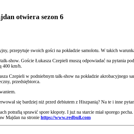
jdan otwiera sezon 6
jny, przepytuje swoich gości na pokładzie samolotu. W takich warunkac
 talk-show. Goście Łukasza Czepieli muszą odpowiadać na pytania po
ą 400 km/h.
asza Czepieli w podniebnym talk-show na pokładzie akrobacyjnego sa
eczny, przedsiębiorca.
zwaniem.
nerwował się bardziej niż przed debiutem z Hiszpanią? Na te i inne py
ch potrafią sprawić spore kłopoty. I już na starcie miał sporego pecha
ław Majdan na stronie
https://www.redbull.com