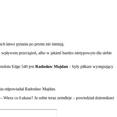
h łatwe pytania po prostu nie istnieją.
d wpływem przeciążeń, albo w jakimś bardzo nietypowym dla siebie
molotu Edge 540 jest
Radosław Majdan
– były piłkarz występujący
tania odpowiadał Radosław Majdan.
. – Wiesz co Łukasz? Ja sobie teraz zemdleje – powiedział dziennikarz