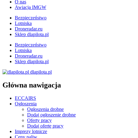
O nas
Awiacja IMGW
Bezpieczeństwo
Lotniska
Droneradar.eu
Sklep dlapilota.pl
Bezpieczeństwo
Lotniska
Droneradar.eu
Sklep dlapilota.pl
dlapilota.pl
Główna nawigacja
ECCAIRS
Ogłoszenia
Ogłoszenia drobne
Dodaj ogłoszenie drobne
Oferty pracy
Dodaj ofertę pracy
Imprezy lotnicze
Ceny paliw