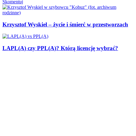
Skomentuj
Krzysztof Wyskiel – życie i śmierć w przestworzach
LAPL(A) czy PPL(A)? Którą licencję wybrać?