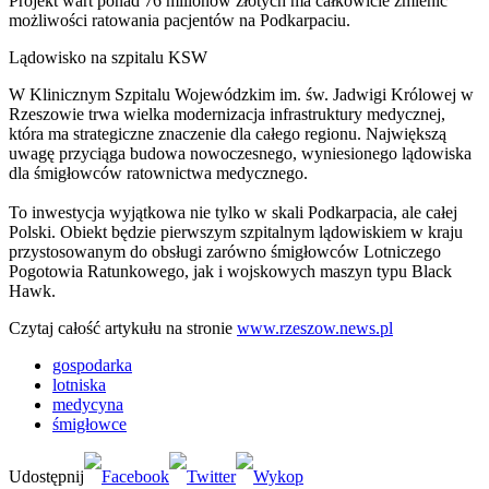
Projekt wart ponad 76 milionów złotych ma całkowicie zmienić
możliwości ratowania pacjentów na Podkarpaciu.
Lądowisko na szpitalu KSW
W Klinicznym Szpitalu Wojewódzkim im. św. Jadwigi Królowej w
Rzeszowie trwa wielka modernizacja infrastruktury medycznej,
która ma strategiczne znaczenie dla całego regionu. Największą
uwagę przyciąga budowa nowoczesnego, wyniesionego lądowiska
dla śmigłowców ratownictwa medycznego.
To inwestycja wyjątkowa nie tylko w skali Podkarpacia, ale całej
Polski. Obiekt będzie pierwszym szpitalnym lądowiskiem w kraju
przystosowanym do obsługi zarówno śmigłowców Lotniczego
Pogotowia Ratunkowego, jak i wojskowych maszyn typu Black
Hawk.
Czytaj całość artykułu na stronie
www.rzeszow.news.pl
gospodarka
lotniska
medycyna
śmigłowce