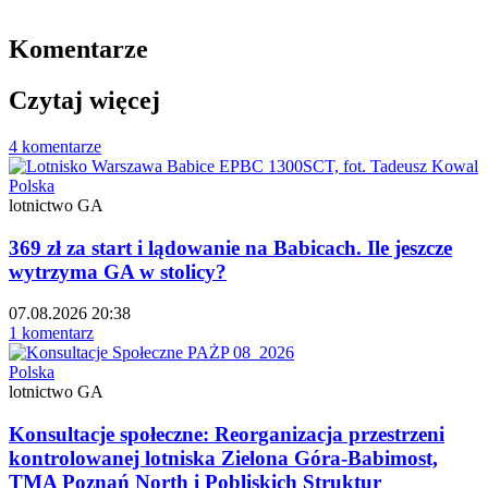
Komentarze
Czytaj więcej
4 komentarze
Polska
lotnictwo GA
369 zł za start i lądowanie na Babicach. Ile jeszcze
wytrzyma GA w stolicy?
07.08.2026 20:38
1 komentarz
Polska
lotnictwo GA
Konsultacje społeczne: Reorganizacja przestrzeni
kontrolowanej lotniska Zielona Góra-Babimost,
TMA Poznań North i Pobliskich Struktur