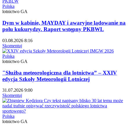
Polska
lotnictwo GA
Dym w kabinie, MAYDAY i awaryjne lądowanie na
polu kukurydzy. Raport wstępny PKBWL
03.08.2026 8:16
Skomentuj
Polska
lotnictwo GA
"Służba meteorologiczna dla lotnictwa” – XXIV
edycja Szkoły Meteorologii Lotniczej
31.07.2026 9:00
Skomentuj
Polska
lotnictwo GA