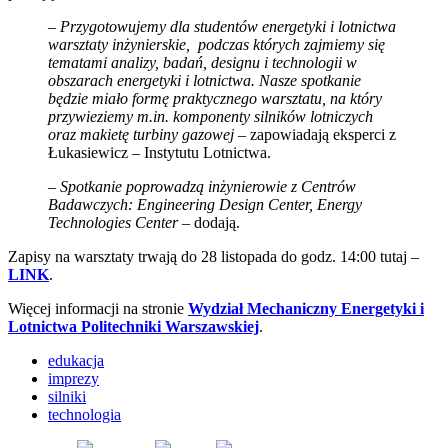
–
Przygotowujemy dla studentów energetyki i lotnictwa
warsztaty inżynierskie, podczas których zajmiemy się
tematami analizy, badań, designu i technologii w
obszarach energetyki i lotnictwa. Nasze spotkanie
będzie miało formę praktycznego warsztatu, na który
przywieziemy m.in. komponenty silników lotniczych
oraz makietę turbiny gazowej
– zapowiadają eksperci z
Łukasiewicz – Instytutu Lotnictwa.
–
Spotkanie poprowadzą inżynierowie z Centrów
Badawczych: Engineering Design Center, Energy
Technologies Center
– dodają.
Zapisy na warsztaty trwają do 28 listopada do godz. 14:00 tutaj –
LINK
.
Więcej informacji na stronie
Wydział Mechaniczny Energetyki i
Lotnictwa Politechniki Warszawskiej
.
edukacja
imprezy
silniki
technologia