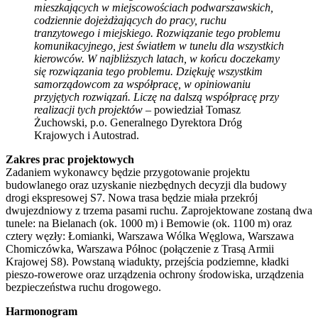
mieszkających w miejscowościach podwarszawskich,
codziennie dojeżdżających do pracy, ruchu
tranzytowego i miejskiego. Rozwiązanie tego problemu
komunikacyjnego, jest światłem w tunelu dla wszystkich
kierowców. W najbliższych latach, w końcu doczekamy
się rozwiązania tego problemu. Dziękuję wszystkim
samorządowcom za współpracę, w opiniowaniu
przyjętych rozwiązań. Liczę na dalszą współpracę przy
realizacji tych projektów
– powiedział Tomasz
Żuchowski, p.o. Generalnego Dyrektora Dróg
Krajowych i Autostrad.
Zakres prac projektowych
Zadaniem wykonawcy będzie przygotowanie projektu
budowlanego oraz uzyskanie niezbędnych decyzji dla budowy
drogi ekspresowej S7. Nowa trasa będzie miała przekrój
dwujezdniowy z trzema pasami ruchu. Zaprojektowane zostaną dwa
tunele: na Bielanach (ok. 1000 m) i Bemowie (ok. 1100 m) oraz
cztery węzły: Łomianki, Warszawa Wólka Węglowa, Warszawa
Chomiczówka, Warszawa Północ (połączenie z Trasą Armii
Krajowej S8). Powstaną wiadukty, przejścia podziemne, kładki
pieszo-rowerowe oraz urządzenia ochrony środowiska, urządzenia
bezpieczeństwa ruchu drogowego.
Harmonogram