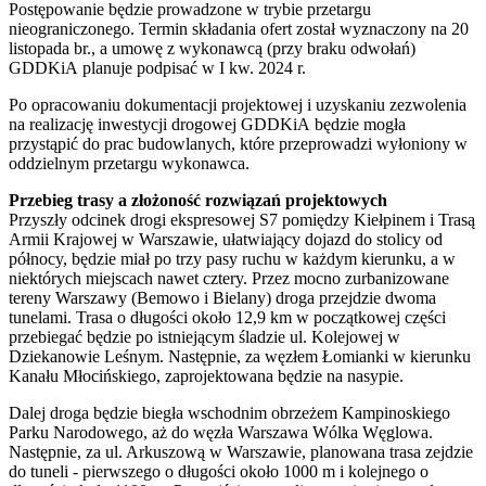
Postępowanie będzie prowadzone w trybie przetargu
nieograniczonego. Termin składania ofert został wyznaczony na 20
listopada br., a umowę z wykonawcą (przy braku odwołań)
GDDKiA
planuje podpisać w I kw. 2024 r.
Po opracowaniu dokumentacji projektowej i uzyskaniu zezwolenia
na realizację inwestycji drogowej GDDKiA
będzie mogła
przystąpić do prac budowlanych, które przeprowadzi wyłoniony w
oddzielnym przetargu wykonawca.
Przebieg trasy a złożoność rozwiązań projektowych
Przyszły odcinek drogi ekspresowej S7 pomiędzy Kiełpinem i Trasą
Armii Krajowej w Warszawie, ułatwiający dojazd do stolicy od
północy, będzie miał po trzy pasy ruchu w każdym kierunku, a w
niektórych miejscach nawet cztery. Przez mocno zurbanizowane
tereny Warszawy (Bemowo i Bielany) droga przejdzie dwoma
tunelami. Trasa o długości około 12,9 km w początkowej części
przebiegać będzie po istniejącym śladzie ul. Kolejowej w
Dziekanowie Leśnym. Następnie, za węzłem Łomianki w kierunku
Kanału Młocińskiego, zaprojektowana będzie na nasypie.
Dalej droga będzie biegła wschodnim obrzeżem Kampinoskiego
Parku Narodowego, aż do węzła Warszawa Wólka Węglowa.
Następnie, za ul. Arkuszową w Warszawie, planowana trasa zejdzie
do tuneli - pierwszego o długości około 1000 m i kolejnego o