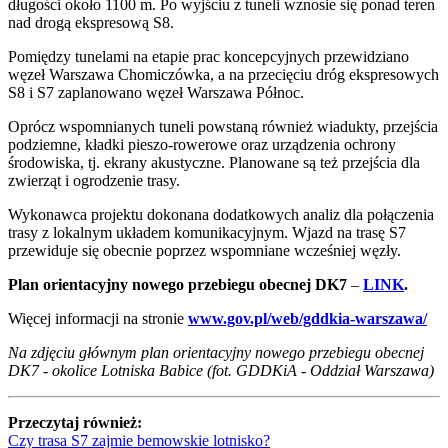
długości około 1100 m. Po wyjściu z tuneli wznosie się ponad teren
nad drogą ekspresową S8.
Pomiędzy tunelami na etapie prac koncepcyjnych przewidziano
węzeł Warszawa Chomiczówka, a na przecięciu dróg ekspresowych
S8 i S7 zaplanowano węzeł Warszawa Północ.
Oprócz wspomnianych tuneli powstaną również wiadukty, przejścia
podziemne, kładki pieszo-rowerowe oraz urządzenia ochrony
środowiska, tj. ekrany akustyczne. Planowane są też przejścia dla
zwierząt i ogrodzenie trasy.
Wykonawca projektu dokonana dodatkowych analiz dla połączenia
trasy z lokalnym układem komunikacyjnym. Wjazd na trasę S7
przewiduje się obecnie poprzez wspomniane wcześniej węzły.
Plan orientacyjny nowego przebiegu obecnej DK7
–
LINK
.
Więcej informacji na stronie
www.gov.pl/web/gddkia-warszawa/
Na zdjęciu głównym plan orientacyjny nowego przebiegu obecnej
DK7 - okolice Lotniska Babice (fot. GDDKiA - Oddział Warszawa)
Przeczytaj również:
Czy trasa S7 zajmie bemowskie lotnisko?