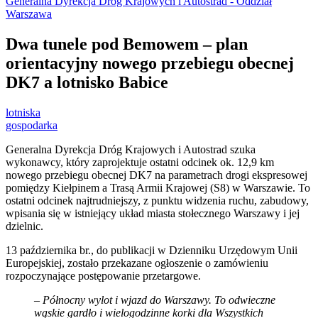
Generalna Dyrekcja Dróg Krajowych i Autostrad - Oddział
Warszawa
Dwa tunele pod Bemowem – plan
orientacyjny nowego przebiegu obecnej
DK7 a lotnisko Babice
lotniska
gospodarka
Generalna Dyrekcja Dróg Krajowych i Autostrad szuka
wykonawcy, który zaprojektuje ostatni odcinek ok. 12,9 km
nowego przebiegu obecnej DK7 na parametrach drogi ekspresowej
pomiędzy Kiełpinem a Trasą Armii Krajowej (S8) w Warszawie. To
ostatni odcinek najtrudniejszy, z punktu widzenia ruchu, zabudowy,
wpisania się w istniejący układ miasta stołecznego Warszawy i jej
dzielnic.
13 października br., do publikacji w Dzienniku Urzędowym Unii
Europejskiej, zostało przekazane ogłoszenie o zamówieniu
rozpoczynające postępowanie przetargowe.
–
Północny wylot i wjazd do Warszawy. To odwieczne
wąskie gardło i wielogodzinne korki dla Wszystkich