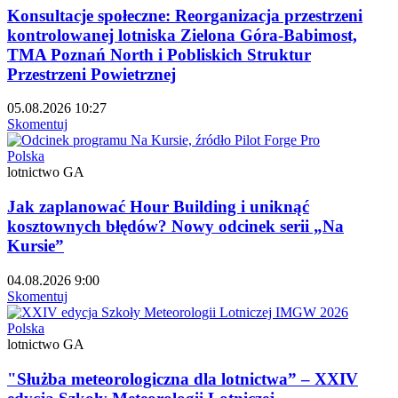
Konsultacje społeczne: Reorganizacja przestrzeni
kontrolowanej lotniska Zielona Góra-Babimost,
TMA Poznań North i Pobliskich Struktur
Przestrzeni Powietrznej
05.08.2026 10:27
Skomentuj
Polska
lotnictwo GA
Jak zaplanować Hour Building i uniknąć
kosztownych błędów? Nowy odcinek serii „Na
Kursie”
04.08.2026 9:00
Skomentuj
Polska
lotnictwo GA
"Służba meteorologiczna dla lotnictwa” – XXIV