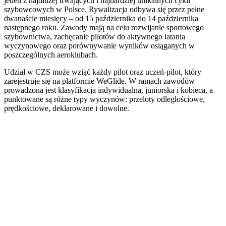
jeden z najdłużej trwających i najbardziej unikalnych cykli
szybowcowych w Polsce. Rywalizacja odbywa się przez pełne
dwanaście miesięcy – od 15 października do 14 października
następnego roku. Zawody mają na celu rozwijanie sportowego
szybownictwa, zachęcanie pilotów do aktywnego latania
wyczynowego oraz porównywanie wyników osiąganych w
poszczególnych aeroklubach.
Udział w CZS może wziąć każdy pilot oraz uczeń-pilot, który
zarejestruje się na platformie WeGlide. W ramach zawodów
prowadzona jest klasyfikacja indywidualna, juniorska i kobieca, a
punktowane są różne typy wyczynów: przeloty odległościowe,
prędkościowe, deklarowane i dowolne.