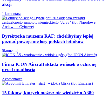
akcji
1 komentarz
Dyrektorka muzeum RAF: chcielibyśmy lepiej
poznać powojenne losy polskich lotników
Skomentuj
Firma ICON Aircraft składa wniosek o ochronę
przed upadłością
2 komentarze
15 faktów, których możesz nie wiedzieć o A380