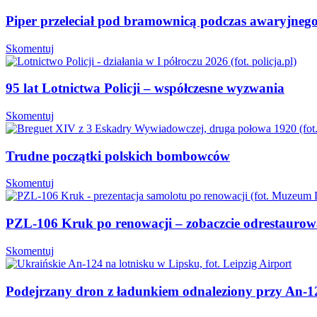
Piper przeleciał pod bramownicą podczas awaryjnego 
Skomentuj
95 lat Lotnictwa Policji – współczesne wyzwania
Skomentuj
Trudne początki polskich bombowców
Skomentuj
PZL-106 Kruk po renowacji – zobaczcie odrestaurowa
Skomentuj
Podejrzany dron z ładunkiem odnaleziony przy An-12