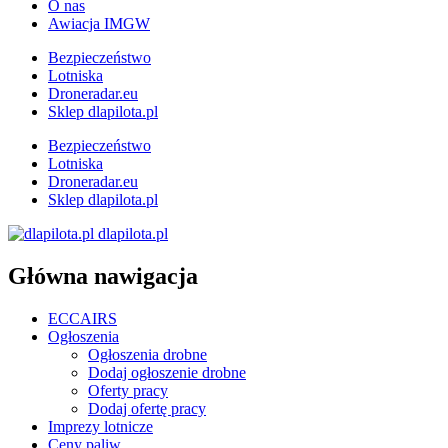
O nas
Awiacja IMGW
Bezpieczeństwo
Lotniska
Droneradar.eu
Sklep dlapilota.pl
Bezpieczeństwo
Lotniska
Droneradar.eu
Sklep dlapilota.pl
dlapilota.pl
Główna nawigacja
ECCAIRS
Ogłoszenia
Ogłoszenia drobne
Dodaj ogłoszenie drobne
Oferty pracy
Dodaj ofertę pracy
Imprezy lotnicze
Ceny paliw