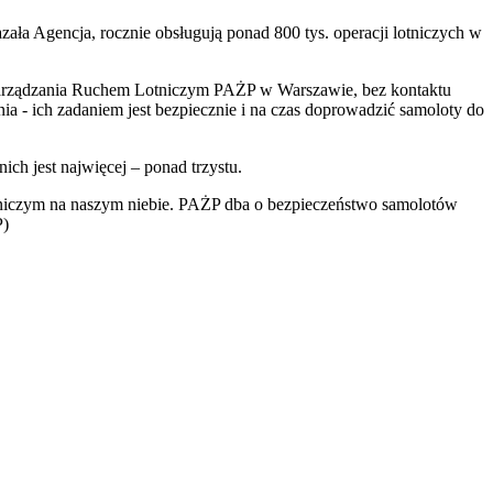
ała Agencja, rocznie obsługują ponad 800 tys. operacji lotniczych w
um Zarządzania Ruchem Lotniczym PAŻP w Warszawie, bez kontaktu
nia - ich zadaniem jest bezpiecznie i na czas doprowadzić samoloty do
ich jest najwięcej – ponad trzystu.
lotniczym na naszym niebie. PAŻP dba o bezpieczeństwo samolotów
P)