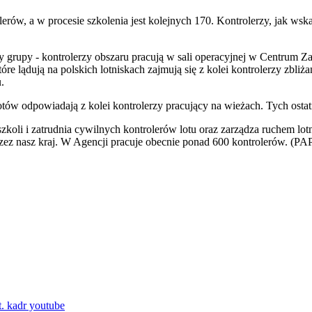
w, a w procesie szkolenia jest kolejnych 170. Kontrolerzy, jak wskaz
 trzy grupy - kontrolerzy obszaru pracują w sali operacyjnej w Centr
 lądują na polskich lotniskach zajmują się z kolei kontrolerzy zbliża
.
tów odpowiadają z kolei kontrolerzy pracujący na wieżach. Tych ostatn
 szkoli i zatrudnia cywilnych kontrolerów lotu oraz zarządza ruchem 
 przez nasz kraj. W Agencji pracuje obecnie ponad 600 kontrolerów. (PA