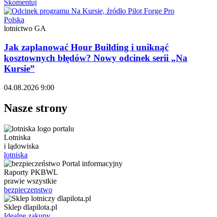
Skomentuj
Polska
lotnictwo GA
Jak zaplanować Hour Building i uniknąć
kosztownych błędów? Nowy odcinek serii „Na
Kursie”
04.08.2026 9:00
Nasze strony
Lotniska
i lądowiska
lotniska
Raporty PKBWL
prawie wszystkie
bezpieczenstwo
Sklep dlapilota.pl
Idealne zakupy