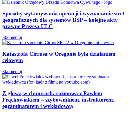
Sposoby wykonywania operacji i wyznaczanie stref
geograficznych dla systemów BSP – kolejne akty
prawne Prezesa ULC
Skomentuj
Katastrofa Cirrusa w Oregonie była działaniem
celowym
Skomentuj
Z głową w chmurach: rozmowa z Pawłem
Frąckowiakiem – szybownikiem, instruktorem,
egzaminatorem i wykładowcą