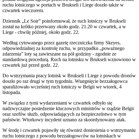
ruchu lotniczego w portach w Brukseli i Liege doszło także w
czwartek wieczorem.
Dziennik „Le Soir” poinformował, że ruch lotniczy w Brukseli
został na krótko przerwany około godz. 21.20 w czwartek, a w
Liege - chwilę później, około godz. 22.
Według cytowanego przez gazetę rzeczniczka firmy Skeyes,
odpowiedzialnej za kontrolę ruchu, w przypadku „poważnego
zdarzenia” loty są zawieszane na pół godziny - zgodnie ze
standardową procedurą. Ruch na lotnisku w Brukseli wznowiono w
czwartek już przed godz. 22.
Do wstrzymania pracy lotnisk w Brukseli i Liege z powodu dronów
doszło po raz drugi w tym tygodniu. Wtargnięcie bezzałogowca
sparaliżowało wcześniej ruch lotniczy w Belgii we wtorek, 4
listopada.
W związku z tymi wydarzeniami w czwartek odbyło się
nadzwyczajne posiedzenie kluczowych ministrów w rządzie Belgii
oraz szefów służb, odpowiadających za bezpieczeństwo w tym
państwie. Wtorkowy incydent uznano za skoordynowany atak.
W środę i czwartek pojawiły się również doniesienia o wstrzymaniu
ruchu lotniczego z powodu bezzałogowców na lotniskach w