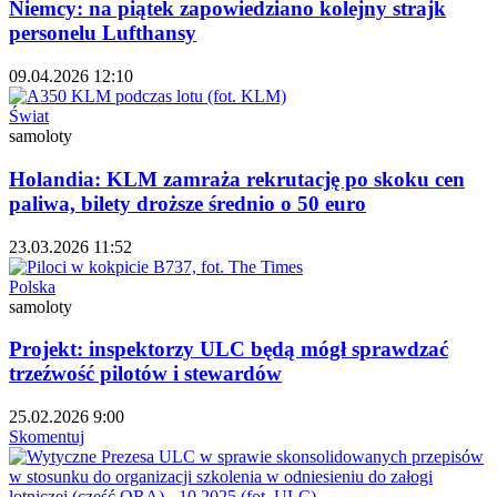
Niemcy: na piątek zapowiedziano kolejny strajk
personelu Lufthansy
09.04.2026 12:10
Świat
samoloty
Holandia: KLM zamraża rekrutację po skoku cen
paliwa, bilety droższe średnio o 50 euro
23.03.2026 11:52
Polska
samoloty
Projekt: inspektorzy ULC będą mógł sprawdzać
trzeźwość pilotów i stewardów
25.02.2026 9:00
Skomentuj