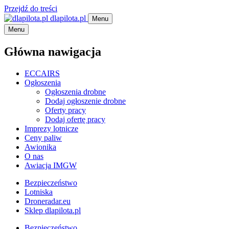
Przejdź do treści
dlapilota.pl
Menu
Menu
Główna nawigacja
ECCAIRS
Ogłoszenia
Ogłoszenia drobne
Dodaj ogłoszenie drobne
Oferty pracy
Dodaj ofertę pracy
Imprezy lotnicze
Ceny paliw
Awionika
O nas
Awiacja IMGW
Bezpieczeństwo
Lotniska
Droneradar.eu
Sklep dlapilota.pl
Bezpieczeństwo