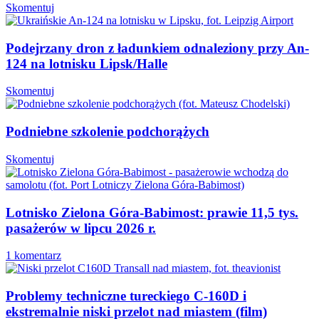
Skomentuj
Podejrzany dron z ładunkiem odnaleziony przy An-
124 na lotnisku Lipsk/Halle
Skomentuj
Podniebne szkolenie podchorążych
Skomentuj
Lotnisko Zielona Góra-Babimost: prawie 11,5 tys.
pasażerów w lipcu 2026 r.
1 komentarz
Problemy techniczne tureckiego C-160D i
ekstremalnie niski przelot nad miastem (film)