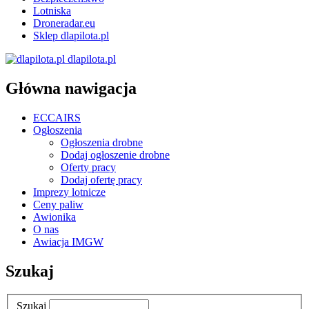
Lotniska
Droneradar.eu
Sklep dlapilota.pl
dlapilota.pl
Główna nawigacja
ECCAIRS
Ogłoszenia
Ogłoszenia drobne
Dodaj ogłoszenie drobne
Oferty pracy
Dodaj ofertę pracy
Imprezy lotnicze
Ceny paliw
Awionika
O nas
Awiacja IMGW
Szukaj
Szukaj