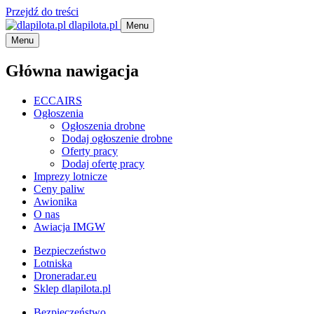
Przejdź do treści
dlapilota.pl
Menu
Menu
Główna nawigacja
ECCAIRS
Ogłoszenia
Ogłoszenia drobne
Dodaj ogłoszenie drobne
Oferty pracy
Dodaj ofertę pracy
Imprezy lotnicze
Ceny paliw
Awionika
O nas
Awiacja IMGW
Bezpieczeństwo
Lotniska
Droneradar.eu
Sklep dlapilota.pl
Bezpieczeństwo