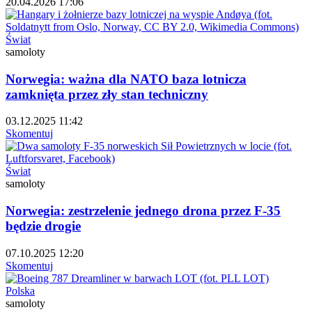
20.04.2026 17:06
Świat
samoloty
Norwegia: ważna dla NATO baza lotnicza
zamknięta przez zły stan techniczny
03.12.2025 11:42
Skomentuj
Świat
samoloty
Norwegia: zestrzelenie jednego drona przez F-35
będzie drogie
07.10.2025 12:20
Skomentuj
Polska
samoloty