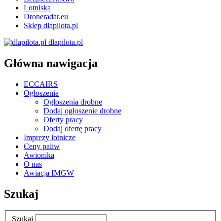
Lotniska
Droneradar.eu
Sklep dlapilota.pl
dlapilota.pl
Główna nawigacja
ECCAIRS
Ogłoszenia
Ogłoszenia drobne
Dodaj ogłoszenie drobne
Oferty pracy
Dodaj ofertę pracy
Imprezy lotnicze
Ceny paliw
Awionika
O nas
Awiacja IMGW
Szukaj
Szukaj