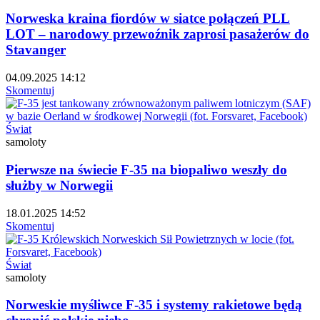
Norweska kraina fiordów w siatce połączeń PLL
LOT – narodowy przewoźnik zaprosi pasażerów do
Stavanger
04.09.2025 14:12
Skomentuj
Świat
samoloty
Pierwsze na świecie F-35 na biopaliwo weszły do
służby w Norwegii
18.01.2025 14:52
Skomentuj
Świat
samoloty
Norweskie myśliwce F-35 i systemy rakietowe będą