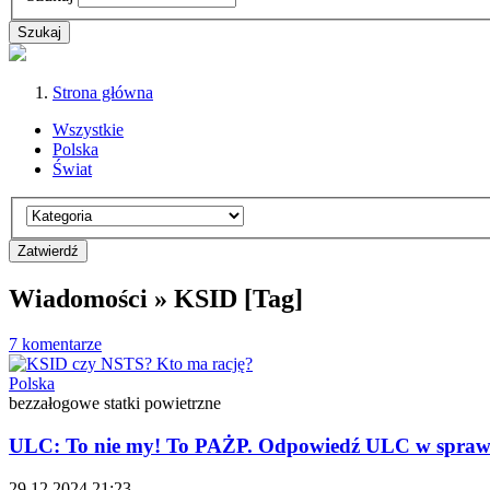
Strona główna
Wszystkie
Polska
Świat
Wiadomości » KSID [Tag]
7 komentarze
Polska
bezzałogowe statki powietrzne
ULC: To nie my! To PAŻP. Odpowiedź ULC w sprawi
29.12.2024 21:23