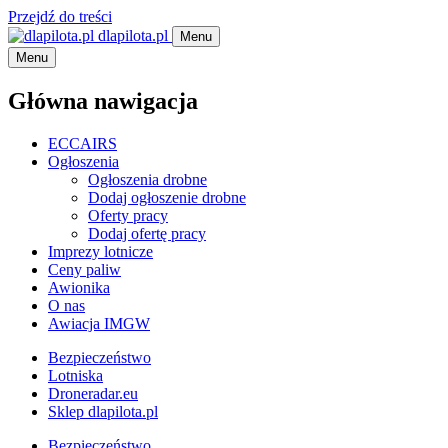
Przejdź do treści
dlapilota.pl
Menu
Menu
Główna nawigacja
ECCAIRS
Ogłoszenia
Ogłoszenia drobne
Dodaj ogłoszenie drobne
Oferty pracy
Dodaj ofertę pracy
Imprezy lotnicze
Ceny paliw
Awionika
O nas
Awiacja IMGW
Bezpieczeństwo
Lotniska
Droneradar.eu
Sklep dlapilota.pl
Bezpieczeństwo