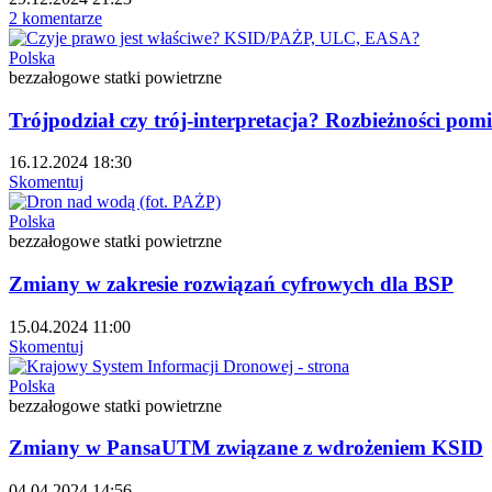
2 komentarze
Polska
bezzałogowe statki powietrzne
Trójpodział czy trój-interpretacja? Rozbieżności p
16.12.2024 18:30
Skomentuj
Polska
bezzałogowe statki powietrzne
Zmiany w zakresie rozwiązań cyfrowych dla BSP
15.04.2024 11:00
Skomentuj
Polska
bezzałogowe statki powietrzne
Zmiany w PansaUTM związane z wdrożeniem KSID
04.04.2024 14:56