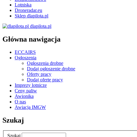
Lotniska
Droneradar.eu
Sklep dlapilota.pl
dlapilota.pl
Główna nawigacja
ECCAIRS
Ogłoszenia
Ogłoszenia drobne
Dodaj ogłoszenie drobne
Oferty pracy
Dodaj ofertę pracy
Imprezy lotnicze
Ceny paliw
Awionika
O nas
Awiacja IMGW
Szukaj
Szukaj