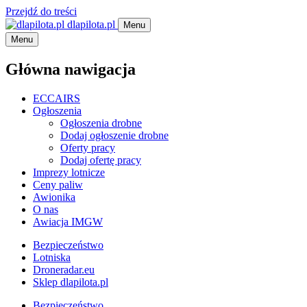
Przejdź do treści
dlapilota.pl
Menu
Menu
Główna nawigacja
ECCAIRS
Ogłoszenia
Ogłoszenia drobne
Dodaj ogłoszenie drobne
Oferty pracy
Dodaj ofertę pracy
Imprezy lotnicze
Ceny paliw
Awionika
O nas
Awiacja IMGW
Bezpieczeństwo
Lotniska
Droneradar.eu
Sklep dlapilota.pl
Bezpieczeństwo