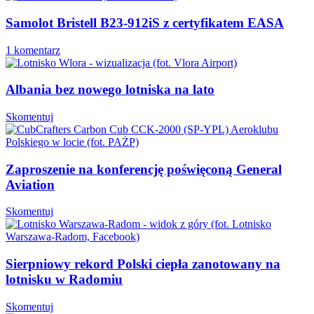
Samolot Bristell B23-912iS z certyfikatem EASA
1 komentarz
Albania bez nowego lotniska na lato
Skomentuj
Zaproszenie na konferencję poświęconą General
Aviation
Skomentuj
Sierpniowy rekord Polski ciepła zanotowany na
lotnisku w Radomiu
Skomentuj