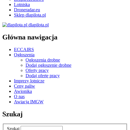
Lotniska
Droneradar.eu
Sklep dlapilota.pl
dlapilota.pl
Główna nawigacja
ECCAIRS
Ogłoszenia
Ogłoszenia drobne
Dodaj ogłoszenie drobne
Oferty pracy
Dodaj ofertę pracy
Imprezy lotnicze
Ceny paliw
Awionika
O nas
Awiacja IMGW
Szukaj
Szukaj