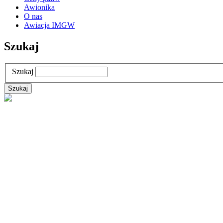
Awionika
O nas
Awiacja IMGW
Szukaj
Szukaj