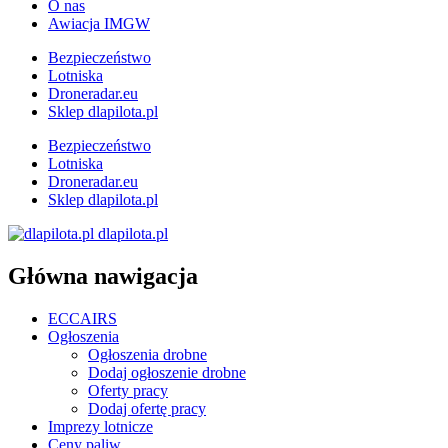
O nas
Awiacja IMGW
Bezpieczeństwo
Lotniska
Droneradar.eu
Sklep dlapilota.pl
Bezpieczeństwo
Lotniska
Droneradar.eu
Sklep dlapilota.pl
dlapilota.pl
Główna nawigacja
ECCAIRS
Ogłoszenia
Ogłoszenia drobne
Dodaj ogłoszenie drobne
Oferty pracy
Dodaj ofertę pracy
Imprezy lotnicze
Ceny paliw