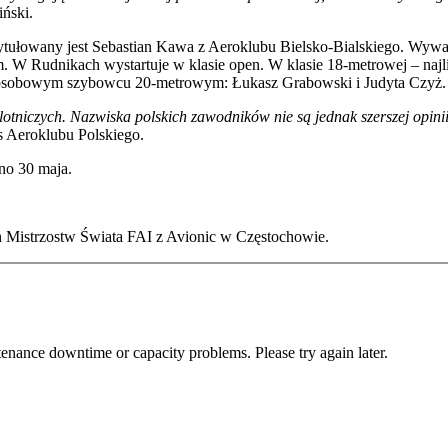
ński.
tułowany jest Sebastian Kawa z Aeroklubu Bielsko-Bialskiego. Wywalc
. W Rudnikach wystartuje w klasie open. W klasie 18-metrowej – najl
 dwuosobowym szybowcu 20-metrowym: Łukasz Grabowski i Judyta Czyż.
otniczych. Nazwiska polskich zawodników nie są jednak szerszej opinii
 Aeroklubu Polskiego.
no 30 maja.
 Mistrzostw Świata FAI z Avionic w Częstochowie.