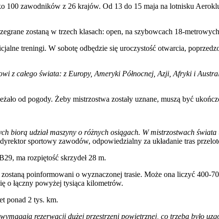
 100 zawodników z 26 krajów. Od 13 do 15 maja na lotnisku Aeroklubu
ozegrane zostaną w trzech klasach: open, na szybowcach 18-metrowy
icjalne treningi. W sobotę odbędzie się uroczystość otwarcia, poprz
wi z całego świata: z Europy, Ameryki Północnej, Azji, Afryki i Austral
ależało od pogody. Żeby mistrzostwa zostały uznane, muszą być ukończo
ch biorą udział maszyny o różnych osiągach. W mistrzostwach świata u
dyrektor sportowy zawodów, odpowiedzialny za układanie tras przelo
29, ma rozpiętość skrzydeł 28 m.
 zostaną poinformowani o wyznaczonej trasie. Może ona liczyć 400-70
ię o łączny powyżej tysiąca kilometrów.
et ponad 2 tys. km.
 wymagają rezerwacji dużej przestrzeni powietrznej, co trzeba było uz