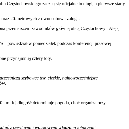
 Częstochowskiego zaczną się oficjalne treningi, a pierwsze starty
ch oraz 20-metrowych z dwuosobową załogą.
edzona przemarszem zawodników główną ulicą Częstochowy - Aleją
ii
– powiedział w poniedziałek podczas konferencji prasowej
ne przynajmniej cztery loty.
czestniczą szybowce tzw. ciężkie, najnowocześniejsze
tów.
0 km. Jej długość determinuje pogoda, choć organizatorzy
godnić z cywilnymi i wojskowymi władzami lotniczymi
–