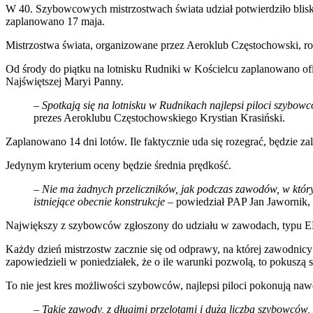
W 40. Szybowcowych mistrzostwach świata udział potwierdziło blisko
zaplanowano 17 maja.
Mistrzostwa świata, organizowane przez Aeroklub Częstochowski, r
Od środy do piątku na lotnisku Rudniki w Kościelcu zaplanowano of
Najświętszej Maryi Panny.
–
Spotkają się na lotnisku w Rudnikach najlepsi piloci szybowco
prezes Aeroklubu Częstochowskiego Krystian Krasiński.
Zaplanowano 14 dni lotów. Ile faktycznie uda się rozegrać, będzie z
Jedynym kryterium oceny będzie średnia prędkość.
–
Nie ma żadnych przeliczników, jak podczas zawodów, w który
istniejące obecnie konstrukcje
– powiedział PAP Jan Jawornik, 
Największy z szybowców zgłoszony do udziału w zawodach, typu EB
Każdy dzień mistrzostw zacznie się od odprawy, na której zawodnicy
zapowiedzieli w poniedziałek, że o ile warunki pozwolą, to pokuszą s
To nie jest kres możliwości szybowców, najlepsi piloci pokonują naw
–
Takie zawody, z długimi przelotami i dużą liczbą szybowców,