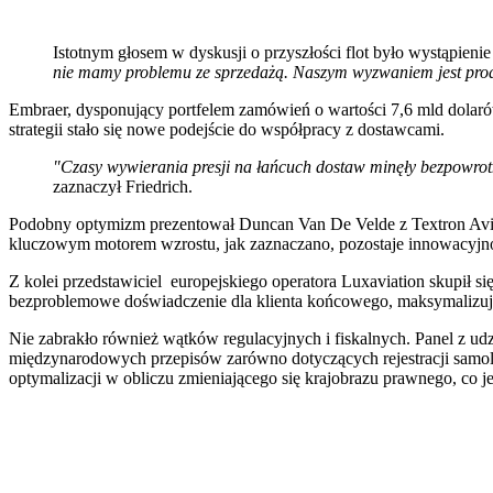
Istotnym głosem w dyskusji o przyszłości flot było wystąpienie
nie mamy problemu ze sprzedażą. Naszym wyzwaniem jest pro
Embraer, dysponujący portfelem zamówień o wartości 7,6 mld dolarów
strategii stało się nowe podejście do współpracy z dostawcami.
"Czasy wywierania presji na łańcuch dostaw minęły bezpowrotn
zaznaczył Friedrich.
Podobny optymizm prezentował Duncan Van De Velde z Textron Aviat
kluczowym motorem wzrostu, jak zaznaczano, pozostaje innowacyjno
Z kolei przedstawiciel europejskiego operatora Luxaviation skupił si
bezproblemowe doświadczenie dla klienta końcowego, maksymalizują
Nie zabrakło również wątków regulacyjnych i fiskalnych. Panel z ud
międzynarodowych przepisów zarówno dotyczących rejestracji samol
optymalizacji w obliczu zmieniającego się krajobrazu prawnego, co