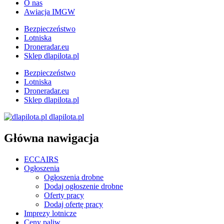
O nas
Awiacja IMGW
Bezpieczeństwo
Lotniska
Droneradar.eu
Sklep dlapilota.pl
Bezpieczeństwo
Lotniska
Droneradar.eu
Sklep dlapilota.pl
dlapilota.pl
Główna nawigacja
ECCAIRS
Ogłoszenia
Ogłoszenia drobne
Dodaj ogłoszenie drobne
Oferty pracy
Dodaj ofertę pracy
Imprezy lotnicze
Ceny paliw