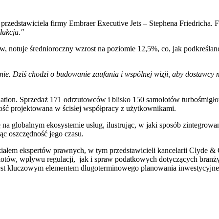
 przedstawiciela firmy Embraer Executive Jets – Stephena Friedricha. F
dukcja."
, notuje średnioroczny wzrost na poziomie 12,5%, co, jak podkreślan
ie. Dziś chodzi o budowanie zaufania i wspólnej wizji, aby dostawcy
ion. Sprzedaż 171 odrzutowców i blisko 150 samolotów turbośmigłowyc
ść projektowana w ścisłej współpracy z użytkownikami.
ę na globalnym ekosystemie usług, ilustrując, w jaki sposób zintegrowa
c oszczędność jego czasu.
ziałem ekspertów prawnych, w tym przedstawicieli kancelarii Clyde &
otów, wpływu regulacji, jak i spraw podatkowych dotyczących branży
 jest kluczowym elementem długoterminowego planowania inwestycyjne