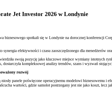
rate Jet Investor 2026 w Londynie
ctwa biznesowego spotkali się w Londynie na dorocznej konferencji Co
 to synergia efektywności i czasu zaoszczędzonego dla menedżerów ora
wierdziła swoją pozycję jako kluczowe miejsce wymiany istotnych r
, dostarczyła kompleksowej analizy trendów, szans i wyzwań stojącyc
wnoważony rozwój
zną niosły panele poświęcone operacyjnemu modelowi biznesowemu i ef
ńcucha wartości, gdzie samolot postrzegany jest nie jako koszt, lecz 