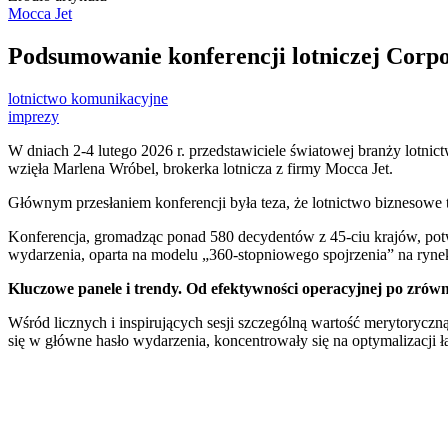
Mocca Jet
Podsumowanie konferencji lotniczej Corpo
lotnictwo komunikacyjne
imprezy
W dniach 2-4 lutego 2026 r. przedstawiciele światowej branży lotni
wzięła Marlena Wróbel, brokerka lotnicza z firmy Mocca Jet.
Głównym przesłaniem konferencji była teza, że lotnictwo biznesowe
Konferencja, gromadząc ponad 580 decydentów z 45-ciu krajów, pot
wydarzenia, oparta na modelu „360-stopniowego spojrzenia” na rynek
Kluczowe panele i trendy. Od efektywności operacyjnej po zró
Wśród licznych i inspirujących sesji szczególną wartość merytoryc
się w główne hasło wydarzenia, koncentrowały się na optymalizacji ła